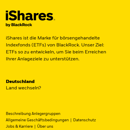
Der iShares Space ETF ist startklar.
iShares ist die Marke für börsengehandelte
Indexfonds (ETFs) von BlackRock. Unser Ziel:
Zugang zu Unternehmen aus den Bereichen
ETFs so zu entwickeln, um Sie beim Erreichen
Satellitentechnologie, Kommunikation und
Ihrer Anlageziele zu unterstützen.
Raumfahrtinnovation über einen einzigen
diversifizierten ETF.
Deutschland
Zum ETF
Land wechseln?
Beschreibung Anlegergruppen
iShares Fondsfinder
Allgemeine Geschäftsbedingungen
Datenschutz
Jobs & Karriere
Über uns