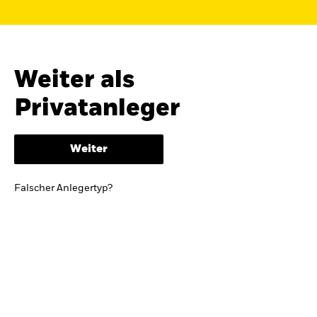
Finden Sie einen iShares ETF oder
Indexfonds, der zu Ihren Zielen passt.
FONDSNAME, WKN ODER ISIN
Weiter als
Privatanleger
ODER
NACH KATEGORIE
Weiter
z.B. Märkte und Regionen
Falscher Anlegertyp?
Kapitalanlagerisiko.
Eine Finanzanlage ist
mit Risiken verbunden. Der Wert einer
Anlage sowie das hieraus bezogene
Einkommen können Schwankungen
unterliegen und sind nicht garantiert. Es
kann sein, dass der Anleger nicht die
gesamte Summe zurückerhält.