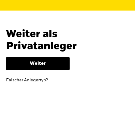
Finden Sie einen iShares ETF oder
Indexfonds, der zu Ihren Zielen passt.
FONDSNAME, WKN ODER ISIN
Weiter als
Privatanleger
ODER
NACH KATEGORIE
Weiter
z.B. Märkte und Regionen
Falscher Anlegertyp?
Kapitalanlagerisiko.
Eine Finanzanlage ist
mit Risiken verbunden. Der Wert einer
Anlage sowie das hieraus bezogene
Einkommen können Schwankungen
unterliegen und sind nicht garantiert. Es
kann sein, dass der Anleger nicht die
gesamte Summe zurückerhält.