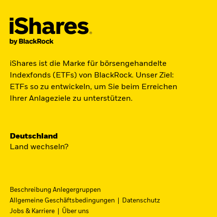
Der iShares Space ETF ist startklar.
iShares ist die Marke für börsengehandelte
Indexfonds (ETFs) von BlackRock. Unser Ziel:
Zugang zu Unternehmen aus den Bereichen
ETFs so zu entwickeln, um Sie beim Erreichen
Satellitentechnologie, Kommunikation und
Ihrer Anlageziele zu unterstützen.
Raumfahrtinnovation über einen einzigen
diversifizierten ETF.
Deutschland
Zum ETF
Land wechseln?
Beschreibung Anlegergruppen
iShares Fondsfinder
Allgemeine Geschäftsbedingungen
Datenschutz
Jobs & Karriere
Über uns