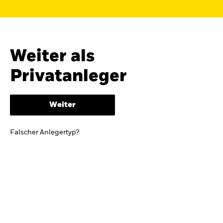
Finden Sie einen iShares ETF oder
Indexfonds, der zu Ihren Zielen passt.
FONDSNAME, WKN ODER ISIN
Weiter als
Privatanleger
ODER
NACH KATEGORIE
Weiter
z.B. Märkte und Regionen
Falscher Anlegertyp?
Kapitalanlagerisiko.
Eine Finanzanlage ist
mit Risiken verbunden. Der Wert einer
Anlage sowie das hieraus bezogene
Einkommen können Schwankungen
unterliegen und sind nicht garantiert. Es
kann sein, dass der Anleger nicht die
gesamte Summe zurückerhält.