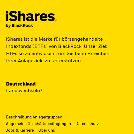
Der iShares Space ETF ist startklar.
iShares ist die Marke für börsengehandelte
Indexfonds (ETFs) von BlackRock. Unser Ziel:
Zugang zu Unternehmen aus den Bereichen
ETFs so zu entwickeln, um Sie beim Erreichen
Satellitentechnologie, Kommunikation und
Ihrer Anlageziele zu unterstützen.
Raumfahrtinnovation über einen einzigen
diversifizierten ETF.
Deutschland
Zum ETF
Land wechseln?
Beschreibung Anlegergruppen
iShares Fondsfinder
Allgemeine Geschäftsbedingungen
Datenschutz
Jobs & Karriere
Über uns