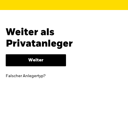
Finden Sie einen iShares ETF oder
Indexfonds, der zu Ihren Zielen passt.
FONDSNAME, WKN ODER ISIN
Weiter als
Privatanleger
ODER
NACH KATEGORIE
Weiter
z.B. Märkte und Regionen
Falscher Anlegertyp?
Kapitalanlagerisiko.
Eine Finanzanlage ist
mit Risiken verbunden. Der Wert einer
Anlage sowie das hieraus bezogene
Einkommen können Schwankungen
unterliegen und sind nicht garantiert. Es
kann sein, dass der Anleger nicht die
gesamte Summe zurückerhält.