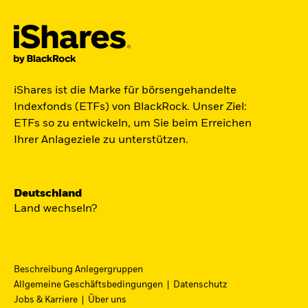
Der iShares Space ETF ist startklar.
iShares ist die Marke für börsengehandelte
Indexfonds (ETFs) von BlackRock. Unser Ziel:
Zugang zu Unternehmen aus den Bereichen
ETFs so zu entwickeln, um Sie beim Erreichen
Satellitentechnologie, Kommunikation und
Ihrer Anlageziele zu unterstützen.
Raumfahrtinnovation über einen einzigen
diversifizierten ETF.
Deutschland
Zum ETF
Land wechseln?
Beschreibung Anlegergruppen
iShares Fondsfinder
Allgemeine Geschäftsbedingungen
Datenschutz
Jobs & Karriere
Über uns