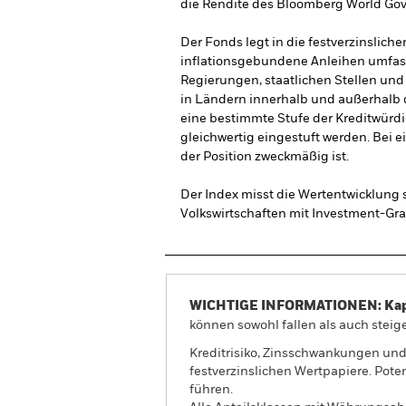
die Rendite des Bloomberg World Gove
Der Fonds legt in die festverzinslich
inflationsgebundene Anleihen umfass
Regierungen, staatlichen Stellen und
in Ländern innerhalb und außerhalb 
eine bestimmte Stufe der Kreditwürdi
gleichwertig eingestuft werden. Bei e
der Position zweckmäßig ist.
Der Index misst die Wertentwicklung 
Volkswirtschaften mit Investment-G
WICHTIGE INFORMATIONEN: Kapit
können sowohl fallen als auch steige
Kreditrisiko, Zinsschwankungen und
festverzinslichen Wertpapiere. Pote
führen.