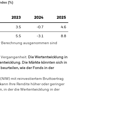
ndex (%)
2023
2024
2025
3.5
-0.7
4.6
5.5
-3.1
8.8
der Berechnung ausgenommen sind
r Vergangenheit.
Die Wertentwicklung in
tentwicklung. Die Märkte könnten sich in
beurteilen, wie der Fonds in der
(NIW) mit reinvestiertem Bruttoertrag
ann Ihre Rendite höher oder geringer
n, in der die Wertentwicklung in der