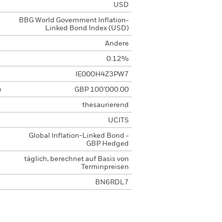
USD
BBG World Government Inflation-
Linked Bond Index (USD)
Andere
0.12%
IE000H4Z3PW7
e
GBP 100’000.00
thesaurierend
UCITS
Global Inflation-Linked Bond -
GBP Hedged
täglich, berechnet auf Basis von
Terminpreisen
BN6RDL7