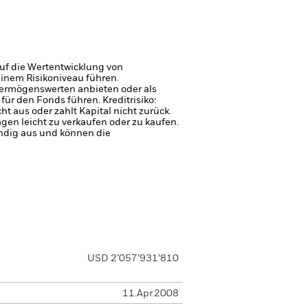
uf die Wertentwicklung von
einem Risikoniveau führen.
 Vermögenswerten anbieten oder als
 für den Fonds führen.
Kreditrisiko:
 aus oder zahlt Kapital nicht zurück.
agen leicht zu verkaufen oder zu kaufen.
ndig aus und können die
USD 2’057’931’810
11.Apr.2008