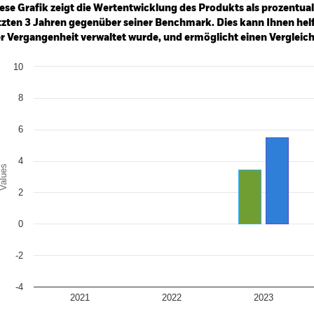
: -24 to 0.
ese Grafik zeigt die Wertentwicklung des Produkts als prozentual
tzten 3 Jahren gegenüber seiner Benchmark. Dies kann Ihnen helfe
r Vergangenheit verwaltet wurde, und ermöglicht einen Vergleic
art
10
r chart with 2 data series.
e chart has 1 X axis displaying categories.
e chart has 1 Y axis displaying Values. Range: -4 to 10.
8
6
4
alues
2
0
-2
-4
2021
2022
2023