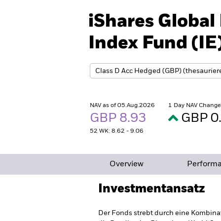
iShares Global
Index Fund (IE
NAV as of 05.Aug.2026
1 Day NAV Change
GBP 8.93
GBP 0
52 WK: 8.62 - 9.06
Overview
Perform
Investmentansatz
Der Fonds strebt durch eine Kombinat