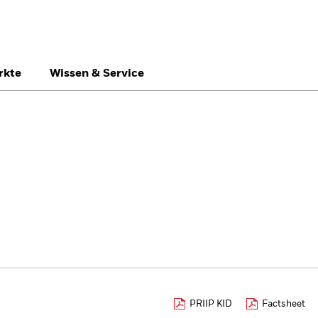
rkte
Wissen & Service
België
Brazil
Ca
Privatanleger
Denmark
Deutschland
Du
Hong Kong - 香港
Italia
Ja
México
Nederland
No
Singapore
South Africa
Sw
Õsterreich
Location not listed
PRIIP KID
Factsheet