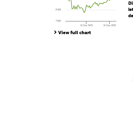
The chart has 1 Y axis displaying values. Range
Di
le
8’400
de
7’600
31 Dez 2023
31 Dez 2025
Ch
End of interactive chart.
Ba
View full chart
Th
Th
V