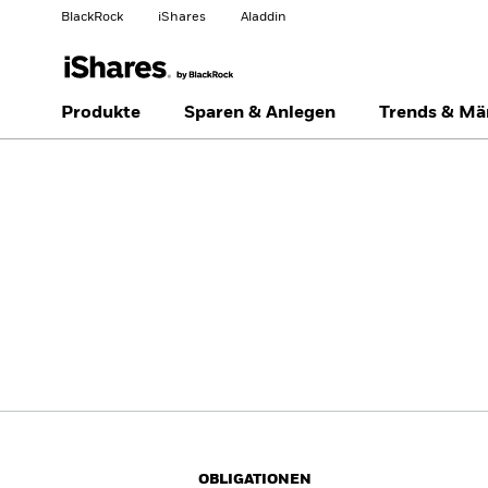
BlackRock
iShares
Aladdin
Land ändern
Anlegertyp wechseln
Produkte
Sparen & Anlegen
Trends & Mä
Americas Offshore
Australia
Professionelle Anleger
China Offshore - 中国
Colombia
境外
Finland
France
Luxembourg
Magyarország
Portugal
Schweiz
United Kingdom
United States
OBLIGATIONEN