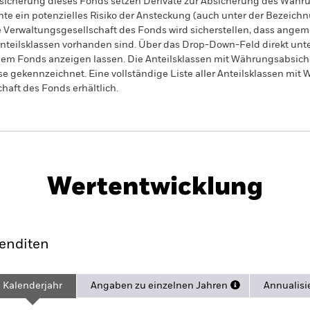
sicherung dieses Fonds setzen Derivate zur Absicherung des Währun
nte ein potenzielles Risiko der Ansteckung (auch unter der Bezeichnu
e Verwaltungsgesellschaft des Fonds wird sicherstellen, dass ang
 Anteilsklassen vorhanden sind. Über das Drop-Down-Feld direkt u
in dem Fonds anzeigen lassen. Die Anteilsklassen mit Währungsabsic
e gekennzeichnet. Eine vollständige Liste aller Anteilsklassen mi
haft des Fonds erhältlich.
PRIIP KID
Factsheet
ond Index Fund (IE)
Wertentwicklung
ance
Eckdaten
Managers
Po
enditen
Kalenderjahr
Angaben zu einzelnen Jahren
Annualisi
ge: 2022-02-28 00:00:00 to 2026-07-31 00:00:00.