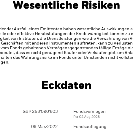
Wesentliche Risiken
er der Ausfall eines Emittenten haben wesentliche Auswirkungen a
elle oder effektive Herabstufungen der Kreditwürdigkeit können zu 
gkeit von Instituten, die Dienstleistungen wie die Verwahrung von
 Geschäften mit anderen Instrumenten auftreten, kann zu Verlusten
s vom Fonds gehaltenen Vermögensgegenstandes fällige Erträge nicht
bedeutet, dass es nicht genügend Käufer oder Verkäufer gibt, um Anl
alten das Währungsrisiko im Fonds unter Umständen nicht vollstä
igen.
Eckdaten
GBP 258’090’803
Fondsvermögen
Per 05.Aug.2026
09.März2022
Fondsauflegung