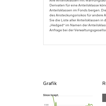
Alle Anteilsklassen mit Währungsab
Derivaten für eine Anteilsklasse kön
Anteilsklassen im Fonds bergen. Di
des Ansteckungsrisikos für andere
Sie die Liste aller Anteilsklassen 
„Hedged“ im Namen der Anteilsklass
Anfrage bei der Verwaltungsgesellsc
iShares Global Inflation-Linked B
Overview
Perform
Grafik
R
Since Incept.
Since Incept.
Line chart with 54 data points.
The chart has 1 X axis displaying Time. Ran
9’200