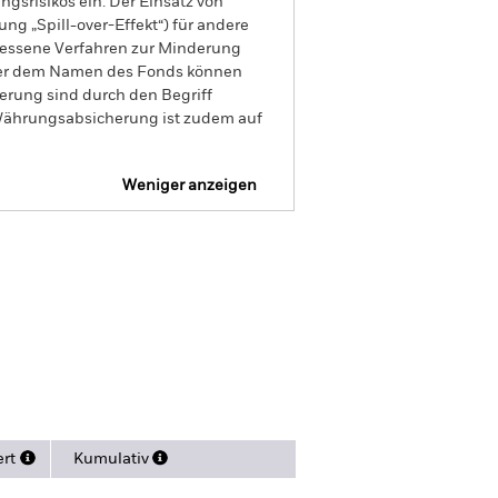
gsrisikos ein. Der Einsatz von
ng „Spill-over-Effekt“) für andere
emessene Verfahren zur Minderung
nter dem Namen des Fonds können
herung sind durch den Begriff
t Währungsabsicherung ist zudem auf
Weniger anzeigen
Verkaufsprospekt
Herunterladen
sitionen
Literature
ert
Kumulativ