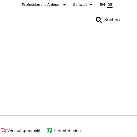
Professionelle Anleger
Schweiz
EN
DE
SCHLIESSEN
SCHLIESSEN
Suchen
nada
Chile
bai (IFC)
España
pan - 日本
Korea - 한국
rway
Polska
eden
Taiwan - 台灣
Verkaufsprospekt
Herunterladen