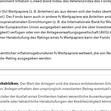
rnment Inflation-Linked Bond Index, des Referenzindex des Fonds (
en (fv) Wertpapiere (z. B. Anleihen) an, aus denen sich der Index ü
t). Der Fonds kann auch in andere fv Wertpapiere wie Anleihen an
 supranationalen Einrichtungen (z. B. die Internationale Bank für W
der Europäischen Union ausgegeben werden und die über Investment-
gkeit) verfügen oder von der Anlageverwaltungsgesellschaft (AVG) 
iner Herabstufung des Ratings eines fv Wertpapiers kann der Fonds d
sämtlicher inflationsgebundener fv Wertpapiere weltweit, die von R
rade-Rating ausgegeben werden.
alrisiken.
Der Wert der Anlagen und die daraus entstandenen Ertr
n. Anleger erhalten den ursprünglich investierten Betrag eventuell 
/oder der Ausfall eines Emittenten haben wesentliche Auswirkunge
nzielle oder tatsächliche Herabstufungen der Kreditwürdigkeit könn