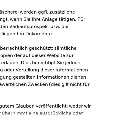
cherei werden ggfl. zusätzliche
gt, wenn Sie Ihre Anlage tätigen. Für
nden Verkaufsprospekt bzw. die
eliegenden Dokumente.
eberrechtlich geschützt; sämtliche
opien der auf dieser Website zur
erladen. Dies berechtigt Sie jedoch
ng oder Verteilung dieser Informationen
ügung gestellten Informationen dienen
ewerblichen Zwecken (dies gilt nicht für
 gutem Glauben veröffentlicht; weder wir
r übernimmt eine ausdrückliche oder
t, Tauglichkeit und Vollständigkeit der
ationen auf dieser Website stellen weder