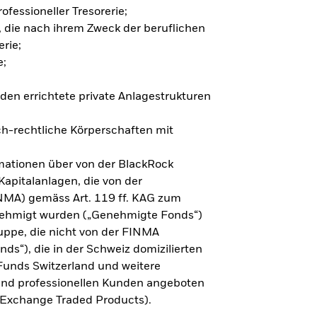
ofessioneller Tresorerie;
 die nach ihrem Zweck der beruflichen
erie;
e;
en errichtete private Anlagestrukturen
ch-rechtliche Körperschaften mit
mationen über von der BlackRock
Kapitalanlagen, die von der
NMA) gemäss Art. 119 ff. KAG zum
enehmigt wurden („Genehmigte Fonds“)
ppe, die nicht von der FINMA
s“), die in der Schweiz domizilierten
Funds Switzerland und weitere
und professionellen Kunden angeboten
s Exchange Traded Products).