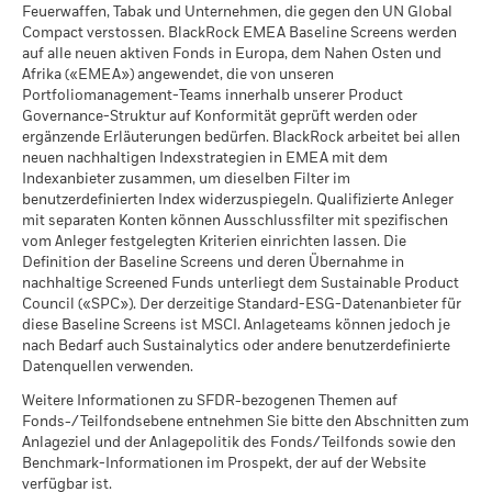
Die Wertentwicklung wird auf der Grundlage eines
Feuerwaffen, Tabak und Unternehmen, die gegen den UN Global
Marktbedingungen zurückerhalten könnten.
Per -
Nettoinventarwerts (NIW) mit reinvestiertem Bruttoertrag
MSCI-Daten zum impliziten
>2,0-2,5° C
Compact verstossen. BlackRock EMEA Baseline Screens werden
angezeigt, sofern vorhanden. Aufgrund von
Temperaturanstieg (+0-
MSCI - Ölsand
-
auf alle neuen aktiven Fonds in Europa, dem Nahen Osten und
3,0°C)
Währungsschwankungen kann Ihre Rendite höher oder
Per -
Afrika («EMEA») angewendet, die von unseren
Per 17.Juli2026
geringer ausfallen, falls Sie in einer anderen Währung als
Portfoliomanagement-Teams innerhalb unserer Product
derjenigen investieren, in der die Wertentwicklung in der
Governance-Struktur auf Konformität geprüft werden oder
MSCI ESG-%-Abdeckung
99.65
Vergangenheit berechnet wurde.
ergänzende Erläuterungen bedürfen. BlackRock arbeitet bei allen
Quelle:
Blackrock
Per 17.Juli2026
neuen nachhaltigen Indexstrategien in EMEA mit dem
Abdeckung der
-
MSCI ESG-Qualitätswert -
37.46
Indexanbieter zusammen, um dieselben Filter im
geschäftlichen
Perzentil Vergleichsgruppe
Beteiligungen
benutzerdefinierten Index widerzuspiegeln. Qualifizierte Anleger
Per 17.Juli2026
Per -
mit separaten Konten können Ausschlussfilter mit spezifischen
vom Anleger festgelegten Kriterien einrichten lassen. Die
Fonds in der
5’521
Nicht abgedeckter
-
Definition der Baseline Screens und deren Übernahme in
Vergleichsgruppe
prozentualer Anteil des
nachhaltige Screened Funds unterliegt dem Sustainable Product
Per 17.Juli2026
Fonds
Council («SPC»). Der derzeitige Standard-ESG-Datenanbieter für
Per -
MSCI-Daten zur gewichteten
99.24
diese Baseline Screens ist MSCI. Anlageteams können jedoch je
durchschnittlichen
nach Bedarf auch Sustainalytics oder andere benutzerdefinierte
Kohlenstoffintensität in
Die hierüber für Kraftwerkskohle und Ölsande aufgeführten
Datenquellen verwenden.
Prozent
Engagements in geschäftlichen Beteiligungen von BlackRock
Per 17.Juli2026
werden für Unternehmen berechnet und ausgewiesen, die
Weitere Informationen zu SFDR-bezogenen Themen auf
Fonds-/Teilfondsebene entnehmen Sie bitte den Abschnitten zum
gemäss der Definition von MSCI ESG Research mehr als 5 %
MSCI-Daten zum impliziten
99.11
Anlageziel und der Anlagepolitik des Fonds/Teilfonds sowie den
ihres Umsatzes mit Kraftwerkskohle oder Ölsanden
Temperaturanstieg in Prozent
Benchmark-Informationen im Prospekt, der auf der Website
erwirtschaften. Für Engagements in Unternehmen, die
verfügbar ist.
Per 17.Juli2026
gemäss der Definition von MSCI ESG Research anderweitige