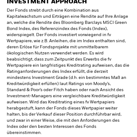
INVESTMENT APPROACH
Der Fonds strebt durch eine Kombination aus
Kapitalwachstum und Erträgen eine Rendite auf Ihre Anlage
an, welche die Rendite des Bloomberg Barclays MSCI Green
Bond Index, des Referenzindex des Fonds (Index),
widerspiegelt. Der Fonds investiert vorwiegend in fv
Wertpapiere, wie z.B. Anleihen, die im Index enthalten sind,
deren Erlöse für Fondsprojekte mit unmittelbarem
ökologischen Nutzen verwendet werden. Es wird
beabsichtigt, dass zum Zeitpunkt des Erwerbs die fv
Wertpapiere ein langfristiges Kreditrating aufweisen, das die
Ratinganforderungen des Index erfüllt, die derzeit
mindestens Investment Grade (d.h. ein bestimmtes Maß an
Kreditwürdigkeit erfüllen) laut Ratings von Moody’s,
Standard & Poor’s oder Fitch haben oder nach Ansicht des
Investment-Managers eine vergleichbare Kreditwürdigkeit
aufweisen. Wird das Kreditrating eines fv Wertpapiers
herabgestuft, kann der Fonds dieses Wertpapier weiter
halten, bis der Verkauf dieser Position durchführbar wird,
und zwar in einer Weise, die mit den Anforderungen des
Index oder den besten Interessen des Fonds
übereinstimmen.