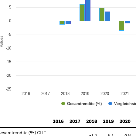
e chart has 1 X axis displaying categories.
e chart has 1 Y axis displaying Values. Range: -25 to 10.
5
0
-5
alues
-10
-15
-20
-25
2016
2017
2018
2019
2020
2021
Gesamtrendite (%)
Vergleichsi
d of interactive chart.
2016
2017
2018
2019
2020
esamtrendite (%) CHF
-1.3
6.1
4.8