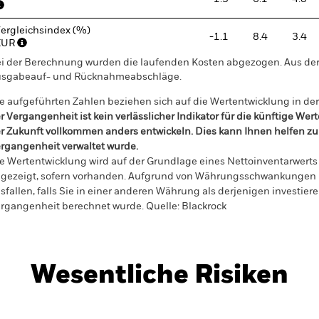
ergleichsindex (%)
-1.1
8.4
3.4
EUR
i der Berechnung wurden die laufenden Kosten abgezogen. Aus 
sgabeauf- und Rücknahmeabschläge.
e aufgeführten Zahlen beziehen sich auf die Wertentwicklung in de
r Vergangenheit ist kein verlässlicher Indikator für die künftige Wer
r Zukunft vollkommen anders entwickeln. Dies kann Ihnen helfen zu 
rgangenheit verwaltet wurde.
e Wertentwicklung wird auf der Grundlage eines Nettoinventarwerts 
gezeigt, sofern vorhanden. Aufgrund von Währungsschwankungen k
sfallen, falls Sie in einer anderen Währung als derjenigen investiere
rgangenheit berechnet wurde.
Quelle:
Blackrock
Wesentliche Risiken