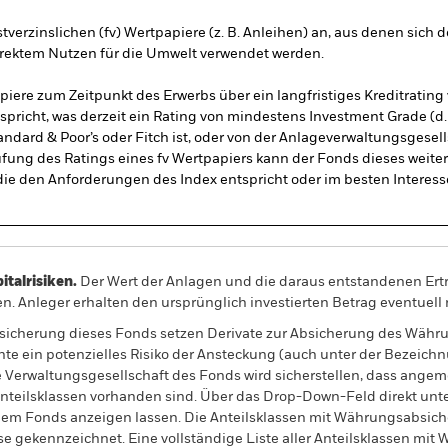
tverzinslichen (fv) Wertpapiere (z. B. Anleihen) an, aus denen sich
irektem Nutzen für die Umwelt verwendet werden.
papiere zum Zeitpunkt des Erwerbs über ein langfristiges Kreditrating
richt, was derzeit ein Rating von mindestens Investment Grade (d. 
andard & Poor’s oder Fitch ist, oder von der Anlageverwaltungsgesell
fung des Ratings eines fv Wertpapiers kann der Fonds dieses weiter 
 die den Anforderungen des Index entspricht oder im besten Interess
alrisiken.
Der Wert der Anlagen und die daraus entstandenen Ertr
n. Anleger erhalten den ursprünglich investierten Betrag eventuell 
sicherung dieses Fonds setzen Derivate zur Absicherung des Währun
nte ein potenzielles Risiko der Ansteckung (auch unter der Bezeichnu
e Verwaltungsgesellschaft des Fonds wird sicherstellen, dass ang
 Anteilsklassen vorhanden sind. Über das Drop-Down-Feld direkt u
in dem Fonds anzeigen lassen. Die Anteilsklassen mit Währungsabsic
e gekennzeichnet. Eine vollständige Liste aller Anteilsklassen mi