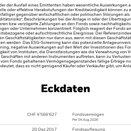
er der Ausfall eines Emittenten haben wesentliche Auswirkungen a
elle oder effektive Herabstufungen der Kreditwürdigkeit können zu 
älliger gegenüber wirtschaftlichen oder politischen Störungen als 
iditätsrisiko“, Beschränkungen bei der Anlage in oder der Übertra
eren bzw. verzögerte Zahlungen an den Fonds sowie nachhaltigkeit
en oder Unternehmen konzentriert. Folglich reagiert der Fonds anfäl
itsbezogene oder aufsichtsrechtliche Ereignisse.
Der Referenzinde
en Geschäftstätigkeiten nur dann aus, wenn mit diesen Geschäftstä
ten werden. Das ESG-Screening kann das potenzielle Anlageunivers
ning, negative Auswirkungen auf den Wert der Investitionen des Fo
gkeit von Instituten, die Dienstleistungen wie die Verwahrung von
 Geschäften mit anderen Instrumenten auftreten, kann zu Verlusten
s vom Fonds gehaltenen Vermögensgegenstandes fällige Erträge nicht
bedeutet, dass es nicht genügend Käufer oder Verkäufer gibt, um Anl
Eckdaten
CHF 4’566’627
Fondsvermögen
Per 04.Aug.2026
20.Dez.2017
Fondsauflegung