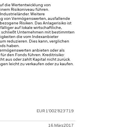
uf die Wertentwicklung von
einem Risikoniveau führen.
Industrieländer. Weitere
gung von Vermögenswerten, ausfallende
sbezogene Risiken.
Das Anlagerisiko ist
liger auf lokale wirtschaftliche,
x schließt Unternehmen mit bestimmten
tigkeiten die vom Indexanbieter
um reduzieren. Dies kann, verglichen
nds haben.
 Vermögenswerten anbieten oder als
 für den Fonds führen.
Kreditrisiko:
 aus oder zahlt Kapital nicht zurück.
agen leicht zu verkaufen oder zu kaufen.
EUR 1’002’823’719
16.März2017