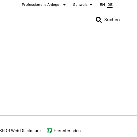
Professionelle Anleger
Schweiz
EN
DE
SCHLIESSEN
SCHLIESSEN
Suchen
nada
Chile
bai (IFC)
España
pan - 日本
Korea - 한국
rway
Polska
eden
Taiwan - 台灣
SFDR Web Disclosure
Herunterladen