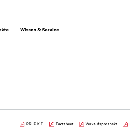
rkte
Wissen & Service
België
Brazil
Ca
Privatanleger
Denmark
Deutschland
Du
Hong Kong - 香港
Italia
Ja
México
Nederland
No
Singapore
South Africa
Sw
Õsterreich
Location not listed
PRIIP KID
Factsheet
Verkaufsprospekt