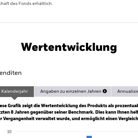
haft des Fonds erhältlich.
PRIIP KID
Factsheet
Verkaufsprospekt
 Fund
Herunterladen
Wertentwicklung
ance
Eckdaten
Managers
Po
enditen
Kalenderjahr
Angaben zu einzelnen Jahren
Annualisi
ge: 2017-11-01 00:00:00 to 2026-06-30 00:00:00.
: -20 to 40.
ese Grafik zeigt die Wertentwicklung des Produkts als prozentual
tzten 8 Jahren gegenüber seiner Benchmark. Dies kann Ihnen helfe
r Vergangenheit verwaltet wurde, und ermöglicht einen Vergleic
art
10
r chart with 2 data series.