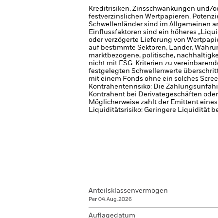
Kreditrisiken, Zinsschwankungen und/od
festverzinslichen Wertpapieren. Potenzi
Schwellenländer sind im Allgemeinen anf
Einflussfaktoren sind ein höheres „Liqu
oder verzögerte Lieferung von Wertpapi
auf bestimmte Sektoren, Länder, Währung
marktbezogene, politische, nachhaltigke
nicht mit ESG-Kriterien zu vereinbarend
festgelegten Schwellenwerte überschrit
mit einem Fonds ohne ein solches Scree
Kontrahentenrisiko: Die Zahlungsunfähi
Kontrahent bei Derivategeschäften oder
Möglicherweise zahlt der Emittent eine
Liquiditätsrisiko: Geringere Liquidität 
Anteilsklassenvermögen
Per 04.Aug.2026
Auflagedatum