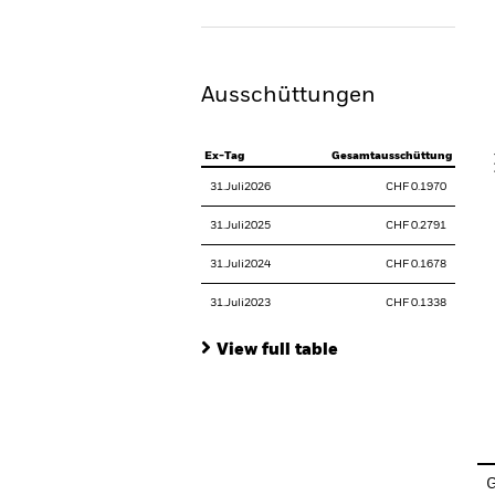
Th
Th
Ausschüttungen
V
Ex-Tag
Gesamtausschüttung
31.Juli2026
CHF 0.1970
31.Juli2025
CHF 0.2791
31.Juli2024
CHF 0.1678
31.Juli2023
CHF 0.1338
View full table
En
G