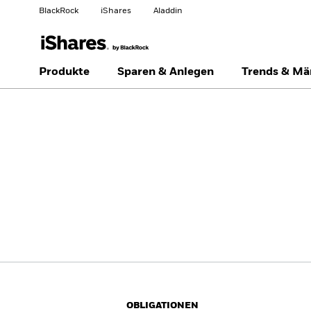
BlackRock
iShares
Aladdin
Land ändern
Anlegertyp wechseln
Produkte
Sparen & Anlegen
Trends & Mä
Americas Offshore
Australia
Professionelle Anleger
China Offshore - 中国
Colombia
境外
Finland
France
Luxembourg
Magyarország
Portugal
Schweiz
United Kingdom
United States
OBLIGATIONEN