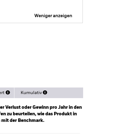
Weniger anzeigen
SFDR Web Disclosure
sitionen
Literature
ert
Kumulativ
er Verlust oder Gewinn pro Jahr in den
n zu beurteilen, wie das Produkt in
h mit der Benchmark.