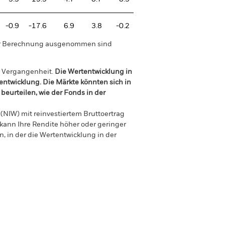
-0.9
-17.6
6.9
3.8
-0.2
der Berechnung ausgenommen sind
r Vergangenheit.
Die Wertentwicklung in
tentwicklung. Die Märkte könnten sich in
beurteilen, wie der Fonds in der
(NIW) mit reinvestiertem Bruttoertrag
ann Ihre Rendite höher oder geringer
n, in der die Wertentwicklung in der