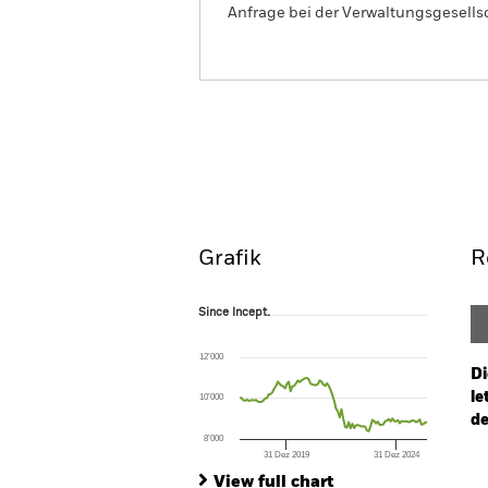
Anfrage bei der Verwaltungsgesellsc
iShares Green Bond Index
(IE)
Overview
Perform
Grafik
R
Since Incept.
Since Incept.
Line chart with 104 data points.
The chart has 1 X axis displaying Time. Ran
12’000
The chart has 1 Y axis displaying values. Range
Di
le
10’000
de
8’000
31 Dez 2019
31 Dez 2024
Ch
End of interactive chart.
Ba
View full chart