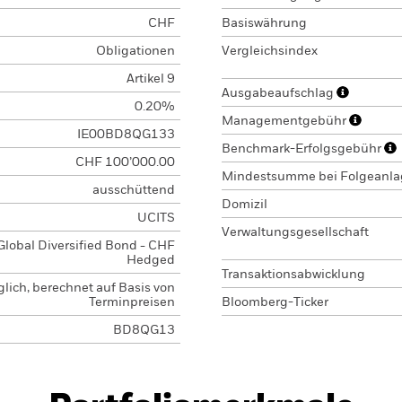
CHF
Basiswährung
Obligationen
Vergleichsindex
Artikel 9
Ausgabeaufschlag
0.20%
Managementgebühr
IE00BD8QG133
Benchmark-Erfolgsgebühr
CHF 100’000.00
Mindestsumme bei Folgeanl
ausschüttend
Domizil
UCITS
Verwaltungsgesellschaft
Global Diversified Bond - CHF
Hedged
Transaktionsabwicklung
glich, berechnet auf Basis von
Terminpreisen
Bloomberg-Ticker
BD8QG13