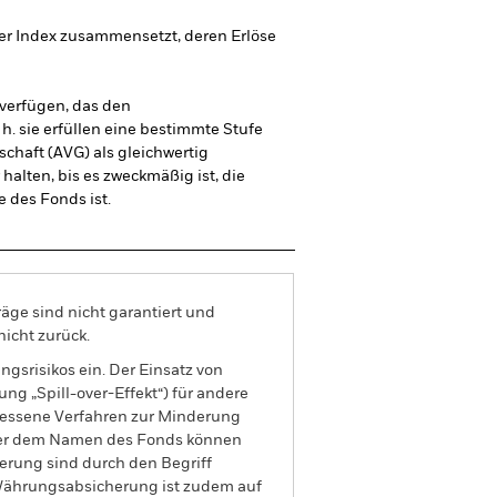
 der Index zusammensetzt, deren Erlöse
 verfügen, das den
h. sie erfüllen eine bestimmte Stufe
schaft (AVG) als gleichwertig
halten, bis es zweckmäßig ist, die
e des Fonds ist.
äge sind nicht garantiert und
nicht zurück.
gsrisikos ein. Der Einsatz von
ng „Spill-over-Effekt“) für andere
emessene Verfahren zur Minderung
nter dem Namen des Fonds können
herung sind durch den Begriff
t Währungsabsicherung ist zudem auf