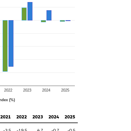
2022
2023
2024
2025
ndex (%)
2021
2022
2023
2024
2025
-3.5
-19.5
4.7
-0.7
-0.5