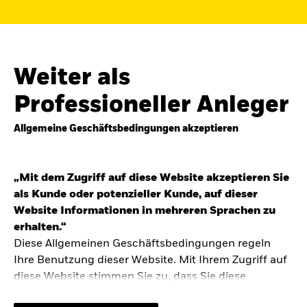
Finden Sie einen iShares ETF oder
Indexfonds, der zu Ihren Zielen passt.
FONDSNAME, WKN ODER ISIN
Weiter als
Professioneller Anleger
Allgemeine Geschäftsbedingungen akzeptieren
ODER
NACH KATEGORIE
z.B. Märkte und Regionen
„Mit dem Zugriff auf diese Website akzeptieren Sie
als Kunde oder potenzieller Kunde, auf dieser
Kapitalanlagerisiko.
Eine Finanzanlage ist
Website Informationen in mehreren Sprachen zu
mit Risiken verbunden. Der Wert einer
erhalten.“
Anlage sowie das hieraus bezogene
Diese Allgemeinen Geschäftsbedingungen regeln
Einkommen können Schwankungen
unterliegen und sind nicht garantiert. Es
Ihre Benutzung dieser Website. Mit Ihrem Zugriff auf
kann sein, dass der Anleger nicht die
diese Website stimmen Sie zu, dass Sie diese
gesamte Summe zurückerhält.
Allgemeinen Geschäftsbedingungen gelesen haben