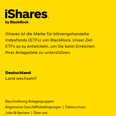
Jetzt in Raumfahrt investieren.
iShares ist die Marke für börsengehandelte
Zugang zu Unternehmen aus den Bereichen
Indexfonds (ETFs) von BlackRock. Unser Ziel:
Satellitentechnologie, Kommunikation und
ETFs so zu entwickeln, um Sie beim Erreichen
Raumfahrtinnovation über einen einzigen
Ihrer Anlageziele zu unterstützen.
diversifizierten ETF:
ST4R - iShares Space Technologies UCITS ETF.
Deutschland
Jetzt entdecken
Land wechseln?
Beschreibung Anlegergruppen
Allgemeine Geschäftsbedingungen
Datenschutz
iShares Fondsfinder
Jobs & Karriere
Über uns