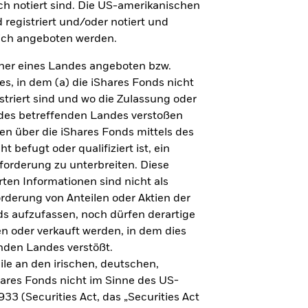
spiration.
h notiert sind. Die US-amerikanischen
 registriert und/oder notiert und
tzt entdecken
lich angeboten werden.
ner eines Landes angeboten bzw.
s, in dem (a) die iShares Fonds nicht
istriert sind und wo die Zulassung oder
 des betreffenden Landes verstoßen
en über die iShares Fonds mittels des
 befugt oder qualifiziert ist, ein
fforderung zu unterbreiten. Diese
rten Informationen sind nicht als
derung von Anteilen oder Aktien der
ds aufzufassen, noch dürfen derartige
n oder verkauft werden, in dem dies
nden Landes verstößt.
aktor ETFs
le an den irischen, deutschen,
t Faktoren das Portfolio diversifizieren.
ares Fonds nicht im Sinne des US-
3 (Securities Act, das „Securities Act
tzt ansehen