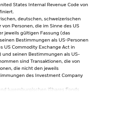
Trends & Anlageideen
nited States Internal Revenue Code von
iniert.
Immer up-to-date: Entdecken Sie
irischen, deutschen, schweizerischen
neue Trends & Anlageideen für Ihr
 von Personen, die im Sinne des US
 die
Portfolio.
r jeweils gültigen Fassung (das
 seinen Bestimmungen als US-Personen
des US Commodity Exchange Act in
A“) und seinen Bestimmungen als US-
nommen sind Transaktionen, die von
onen, die nicht den jeweils
stimmungen des Investment Company
 und luxemburgischen iShares Fonds
 Vertrieb in Kanada zugelassen, da für
 und luxemburgischen iShares Fonds
pierkommission oder anderen
vinz bzw. einem Territorium des Landes
ein Treuhänder für unsere
eine Werbung oder sonstige Maßnahme