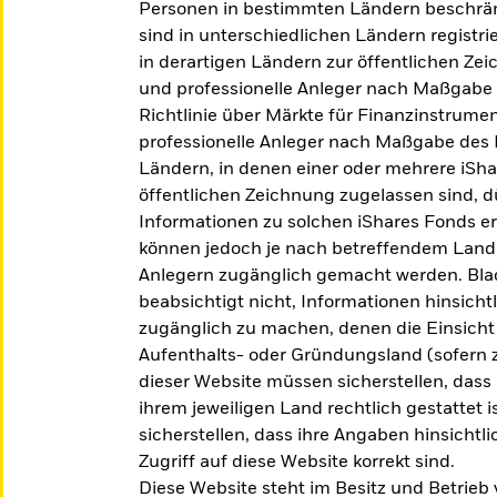
Personen in bestimmten Ländern beschrän
CITS ETF.
sind in unterschiedlichen Ländern registri
in derartigen Ländern zur öffentlichen Ze
und professionelle Anleger nach Maßgabe 
Richtlinie über Märkte für Finanzinstrumen
professionelle Anleger nach Maßgabe des 
Ländern, in denen einer oder mehrere iShar
öffentlichen Zeichnung zugelassen sind, dü
Informationen zu solchen iShares Fonds e
können jedoch je nach betreffendem Land 
Anlegern zugänglich gemacht werden. Blac
beabsichtigt nicht, Informationen hinsicht
zugänglich zu machen, denen die Einsicht 
Aufenthalts- oder Gründungsland (sofern z
exfonds, der zu Ihren Zielen passt.
dieser Website müssen sicherstellen, dass
ihrem jeweiligen Land rechtlich gestattet
sicherstellen, dass ihre Angaben hinsichtl
ODER
NACH KATEG
Zugriff auf diese Website korrekt sind.
Diese Website steht im Besitz und Betrieb
z.B. Märkte 