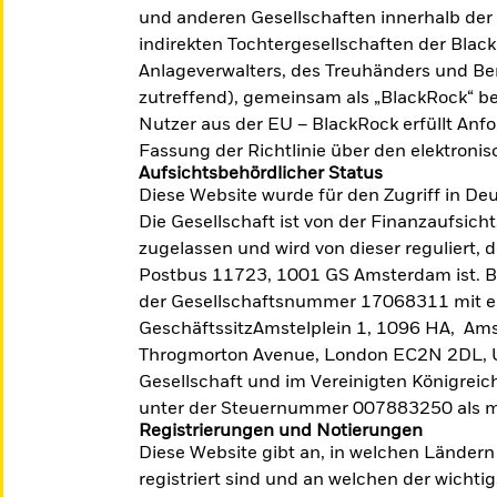
und anderen Gesellschaften innerhalb der
indirekten Tochtergesellschaften der BlackR
 Risiken verbunden. Der Wert einer Anlage sowie das hier
Anlageverwalters, des Treuhänders und Ber
tiert. Es kann sein, dass der Anleger nicht die gesamte S
zutreffend), gemeinsam als „BlackRock“ bez
Nutzer aus der EU – BlackRock erfüllt Anf
Fassung der Richtlinie über den elektroni
Aufsichtsbehördlicher Status
Diese Website wurde für den Zugriff in 
Die Gesellschaft ist von der Finanzaufsic
zugelassen und wird von dieser reguliert, 
Postbus 11723, 1001 GS Amsterdam ist. BA
der Gesellschaftsnummer 17068311 mit 
GeschäftssitzAmstelplein 1, 1096 HA, Am
Throgmorton Avenue, London EC2N 2DL, U
Gesellschaft und im Vereinigten Königreic
Anleihen-ETFs
U
unter der Steuernummer 007883250 als meh
Mit iShares erschließen Sie sich die
Registrierungen und Notierungen
Ni
Diese Website gibt an, in welchen Ländern 
Anleihemarkt-Expertise von BlackRock, was dazu
kö
beiträgt, ihr gesamtes Portfolio
registriert sind und an welchen der wicht
gr