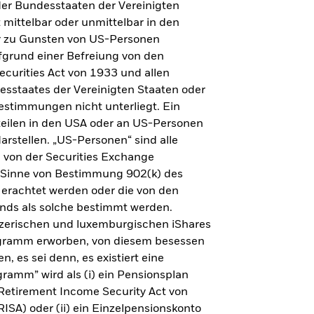
er Bundesstaaten der Vereinigten
t mittelbar oder unmittelbar in den
er zu Gunsten von US-Personen
fgrund einer Befreiung von den
curities Act von 1933 und allen
sstaates der Vereinigten Staaten oder
estimmungen nicht unterliegt. Ein
teilen in den USA oder an US-Personen
rstellen. „US-Personen“ sind alle
e von der Securities Exchange
Sinne von Bestimmung 902(k) des
 erachtet werden oder die von den
onds als solche bestimmt werden.
eizerischen und luxemburgischen iShares
gramm erworben, von diesem besessen
 es sei denn, es existiert eine
ramm” wird als (i) ein Pensionsplan
 Retirement Income Security Act von
RISA) oder (ii) ein Einzelpensionskonto