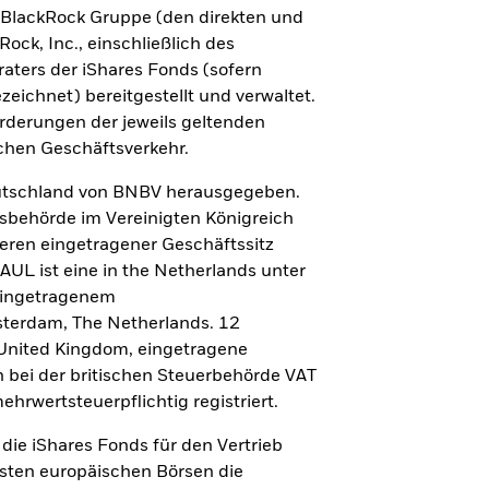
 BlackRock Gruppe (den direkten und
ock, Inc., einschließlich des
aus bezogene Einkommen können
aters der iShares Fonds (sofern
umme zurückerhält.
eichnet) bereitgestellt und verwaltet.
orderungen der jeweils geltenden
schen Geschäftsverkehr.
Deutschland von BNBV herausgegeben.
htsbehörde im Vereinigten Königreich
deren eingetragener Geschäftssitz
UL ist eine in the Netherlands unter
eingetragenem
sterdam, The Netherlands. 12
nited Kingdom, eingetragene
h bei der britischen Steuerbehörde VAT
nsere Top 10
rwertsteuerpflichtig registriert.
cht sicher, welcher iShares ETF es werden
die iShares Fonds für den Vertrieb
nnte? Entdecken Sie auf einen Blick unsere
igsten europäischen Börsen die
ößten sowie meistgeklickten iShares ETFs als