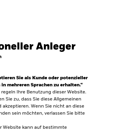
Professionelle Anleger
Deutschland
SCHLIESSEN
SCHLIESSEN
Suchen
ioneller Anleger
ed States
Location not listed
n
tieren Sie als Kunde oder potenzieller
 in mehreren Sprachen zu erhalten.“
regeln Ihre Benutzung dieser Website.
n Sie zu, dass Sie diese Allgemeinen
akzeptieren. Wenn Sie nicht an diese
en sein möchten, verlassen Sie bitte
ser Website kann auf bestimmte