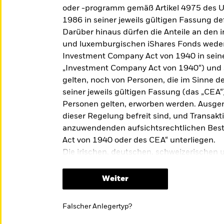
en-ETFs
Thematisch Anlegen
oder -programm gemäß Artikel 4975 des U
1986 in seiner jeweils gültigen Fassung def
e Ihr Portfolio um
Themenbasierte Anlagen
Darüber hinaus dürfen die Anteile an den 
TFs erweitern, wissen
ermöglichen den Zugang zu
und luxemburgischen iShares Fonds weder
nig darüber? Wir haben
strukturellen Veränderungen,
agen für einen schnellen
sich auf eine ganze Branche
Investment Company Act von 1940 in seine
hen Einstieg
auswirken können.
„Investment Company Act von 1940“) und
estellt.
gelten, noch von Personen, die im Sinne 
seiner jeweils gültigen Fassung (das „CE
Personen gelten, erworben werden. Ausge
dieser Regelung befreit sind, und Transakti
anzuwendenden aufsichtsrechtlichen Be
Act von 1940 oder des CEA“ unterliegen.
Die irischen, deutschen, schweizerischen
sind und werden nicht für den öffentlichen
die irischen, deutschen, schweizerischen
Weiter
keine Verkaufsprospekte bei einer Wertpa
hares-Newsletter
Aufsichtsbehörde in Kanada oder einer Pro
Wir sind 
Falscher Anlegertyp?
eingereicht wurden. Diese Website ist k
Kunden
ngestellt: