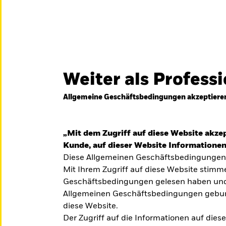
& Märkte
Wissen & Service
Über Uns
Weiter als Profess
Switzerland
United Kingdom
Unit
Privatanleger
Allgemeine Geschäftsbedingungen akzeptiere
t
„Mit dem Zugriff auf diese Website akzep
Kunde, auf dieser Website Informationen
Diese Allgemeinen Geschäftsbedingungen 
Mit Ihrem Zugriff auf diese Website stimme
eichen
Geschäftsbedingungen gelesen haben und 
Allgemeinen Geschäftsbedingungen gebund
on und
diese Website.
zigen
Der Zugriff auf die Informationen auf die