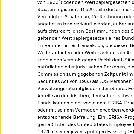
von 1933“) oder den Wertpapiergesetzen d
Staaten registriert. Die Anteile dürfen nich
Vereinigten Staaten an, für Rechnung od
angeboten bzw. verkauft werden, außer au
aufsichtsrechtlichen Bestimmungen des Se
geltenden Wertpapiergesetzen eines Bunde
im Rahmen einer Transaktion, die diesen B
 ETFs
Weiteranbieten oder Weiterverkauf von An
kann einen Verstoß gegen Recht der USA da
natürlichen oder juristischen Personen, di
Commission zum gegebenen Zeitpunkt im 
Securities Act von 1933 als „US-Personen“
Verwaltungsratsmitgliedern der iShares F
Anteile an den irischen, deutschen, schw
Fonds können nicht von einem ERISA-Pro
oder mit seinem Vermögen erworben werden,
entsprechende Befreiung. Ein „ERISA-Prog
gemäß Title I des United States Employee
1974 in seiner jeweils gültigen Fassung (E