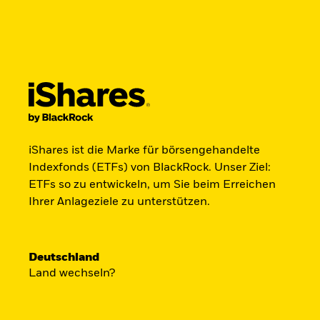
BlackRock
iShares
Aladdin
Land ändern
Anlegertyp wechseln
Produkte
Anlegen & Optimieren
Trends 
Germany
Netherlands
Professionelle Anleger
iShares ist die Marke für börsengehandelte
Jetzt in Raumfahr
Indexfonds (ETFs) von BlackRock. Unser Ziel:
ETFs so zu entwickeln, um Sie beim Erreichen
investieren.
Ihrer Anlageziele zu unterstützen.
Zugang zu Unternehmen aus den Ber
Deutschland
Land wechseln?
Satellitentechnologie, Kommunikati
Raumfahrtinnovation über einen ein