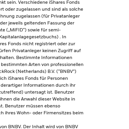
kt sein. Verschiedene iShares Fonds
ert oder zugelassen und sind als solche
ichnung zugelassen (für Privatanleger
der jeweils geltenden Fassung der
te („MiFID“) sowie für semi-
Kapitalanlagegesetzbuchs) . In
es Fonds nicht registriert oder zur
rfen Privatanleger keinen Zugriff auf
rhalten. Bestimmte Informationen
bestimmten Arten von professionellen
kRock (Netherlands) B.V. (“BNBV”)
lich iShares Fonds für Personen
derartiger Informationen durch ihr
utreffend) untersagt ist. Benutzer
 ihnen die Anwahl dieser Website in
 ist. Benutzer müssen ebenso
ich ihres Wohn- oder Firmensitzes beim
ORIE
 von BNBV. Der Inhalt wird von BNBV
und Regionen