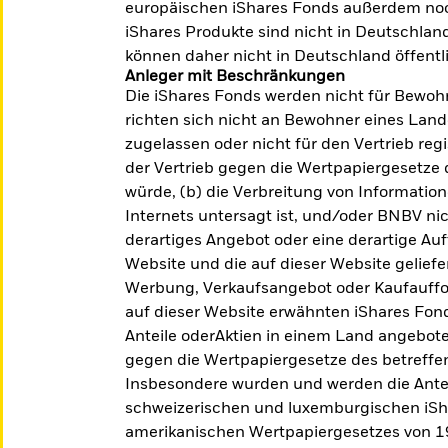
weiterzuentwickeln und zu stärken.
In
europäischen iShares Fonds außerdem noc
iShares Produkte sind nicht in Deutschland
Mehr dazu
Je
können daher nicht in Deutschland öffent
Anleger mit Beschränkungen
Die iShares Fonds werden nicht für Bewoh
richten sich nicht an Bewohner eines Lande
zugelassen oder nicht für den Vertrieb reg
der Vertrieb gegen die Wertpapiergesetze
würde, (b) die Verbreitung von Information
Internets untersagt ist, und/oder BNBV nicht
derartiges Angebot oder eine derartige Au
Website und die auf dieser Website geliefe
Werbung, Verkaufsangebot oder Kaufauffor
auf dieser Website erwähnten iShares Fon
Anteile oderAktien in einem Land angebote
gegen die Wertpapiergesetze des betreffe
SFDR Klassifizierung
F
Insbesondere wurden und werden die Antei
Alle Produkte auf einen Blick.
Mi
schweizerischen und luxemburgischen iSh
amerikanischen Wertpapiergesetzes von 193
Alle anzeigen
Je