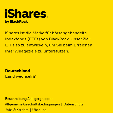
Jetzt in Raumfahrt investieren.
iShares ist die Marke für börsengehandelte
Zugang zu Unternehmen aus den Bereichen
Indexfonds (ETFs) von BlackRock. Unser Ziel:
Satellitentechnologie, Kommunikation und
ETFs so zu entwickeln, um Sie beim Erreichen
Raumfahrtinnovation über einen einzigen
Ihrer Anlageziele zu unterstützen.
diversifizierten ETF:
ST4R - iShares Space Technologies UCITS ETF.
Deutschland
Jetzt entdecken
Land wechseln?
Beschreibung Anlegergruppen
Allgemeine Geschäftsbedingungen
Datenschutz
iShares Fondsfinder
Jobs & Karriere
Über uns