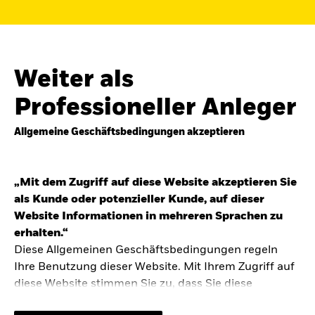
Finden Sie einen iShares ETF oder
Indexfonds, der zu Ihren Zielen passt.
FONDSNAME, WKN ODER ISIN
Weiter als
Professioneller Anleger
Allgemeine Geschäftsbedingungen akzeptieren
ODER
NACH KATEGORIE
z.B. Märkte und Regionen
„Mit dem Zugriff auf diese Website akzeptieren Sie
als Kunde oder potenzieller Kunde, auf dieser
Kapitalanlagerisiko.
Eine Finanzanlage ist
Website Informationen in mehreren Sprachen zu
mit Risiken verbunden. Der Wert einer
erhalten.“
Anlage sowie das hieraus bezogene
Diese Allgemeinen Geschäftsbedingungen regeln
Einkommen können Schwankungen
unterliegen und sind nicht garantiert. Es
Ihre Benutzung dieser Website. Mit Ihrem Zugriff auf
kann sein, dass der Anleger nicht die
diese Website stimmen Sie zu, dass Sie diese
gesamte Summe zurückerhält.
Allgemeinen Geschäftsbedingungen gelesen haben