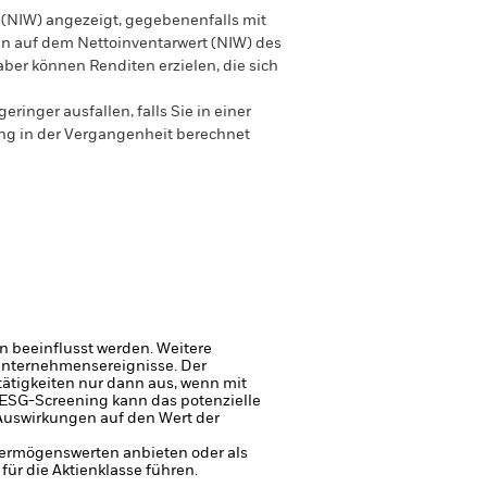
 (NIW) angezeigt, gegebenenfalls mit
en auf dem Nettoinventarwert (NIW) des
ber können Renditen erzielen, die sich
nger ausfallen, falls Sie in einer
ung in der Vergangenheit berechnet
 beeinflusst werden. Weitere
 Unternehmensereignisse.
Der
ätigkeiten nur dann aus, wenn mit
 ESG-Screening kann das potenzielle
 Auswirkungen auf den Wert der
 Vermögenswerten anbieten oder als
ür die Aktienklasse führen.