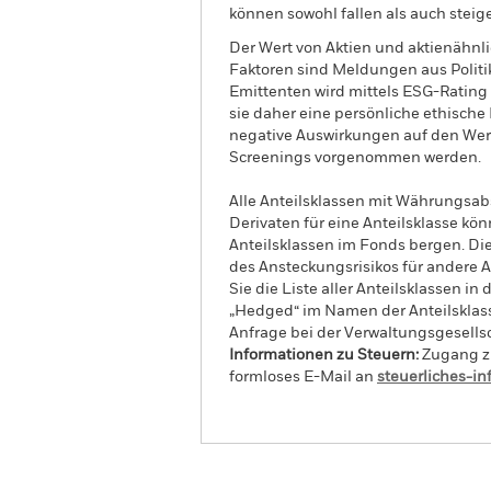
können sowohl fallen als auch steige
Der Wert von Aktien und aktienähnl
Faktoren sind Meldungen aus Politi
Emittenten wird mittels ESG-Rating 
sie daher eine persönliche ethisc
negative Auswirkungen auf den Wert
Screenings vorgenommen werden.
Alle Anteilsklassen mit Währungsab
Derivaten für eine Anteilsklasse kön
Anteilsklassen im Fonds bergen. Di
des Ansteckungsrisikos für andere
Sie die Liste aller Anteilsklassen 
„Hedged“ im Namen der Anteilsklass
Anfrage bei der Verwaltungsgesellsc
Informationen zu Steuern:
Zugang zu
formloses E-Mail an
steuerliches-i
iShares MSCI ACWI SRI U