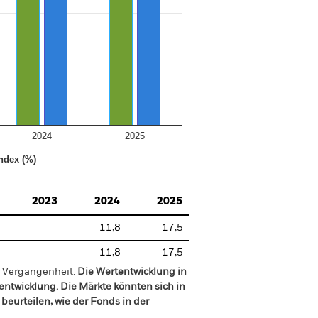
2024
2025
ndex (%)
2023
2024
2025
11,8
17,5
11,8
17,5
r Vergangenheit.
Die Wertentwicklung in
tentwicklung. Die Märkte könnten sich in
beurteilen, wie der Fonds in der