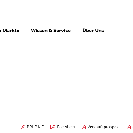
& Märkte
Wissen & Service
Über Uns
Switzerland
United Kingdom
Un
Privatanleger
PRIIP KID
Factsheet
Verkaufsprospekt