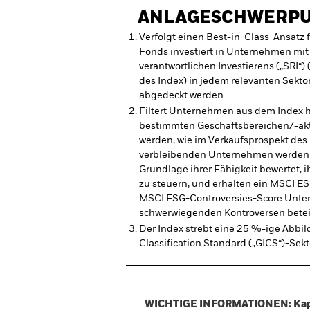
ANLAGESCHWERP
Verfolgt einen Best-in-Class-Ansatz 
Fonds investiert in Unternehmen mit K
verantwortlichen Investierens („SRI“)
des Index) in jedem relevanten Sektor
abgedeckt werden.
Filtert Unternehmen aus dem Index h
bestimmten Geschäftsbereichen/-aktiv
werden, wie im Verkaufsprospekt des
verbleibenden Unternehmen werden 
Grundlage ihrer Fähigkeit bewertet,
zu steuern, und erhalten ein MSCI ES
MSCI ESG-Controversies-Score Unter
schwerwiegenden Kontroversen beteil
Der Index strebt eine 25 %-ige Abbil
Classification Standard („GICS“)-Sekt
WICHTIGE INFORMATIONEN: Kapit