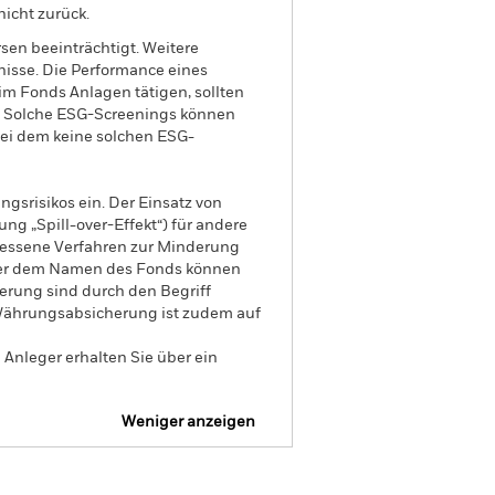
nicht zurück.
sen beeinträchtigt. Weitere
isse. Die Performance eines
im Fonds Anlagen tätigen, sollten
n. Solche ESG-Screenings können
bei dem keine solchen ESG-
gsrisikos ein. Der Einsatz von
ng „Spill-over-Effekt“) für andere
emessene Verfahren zur Minderung
nter dem Namen des Fonds können
herung sind durch den Begriff
t Währungsabsicherung ist zudem auf
Anleger erhalten Sie über ein
Weniger anzeigen
SFDR Web Disclosure