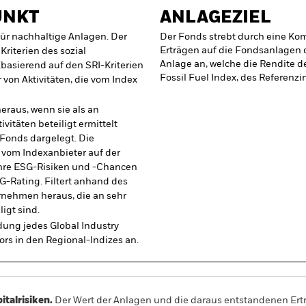
UNKT
ANLAGEZIEL
für nachhaltige Anlagen. Der
Der Fonds strebt durch eine Ko
Erträgen auf die Fondsanlagen d
riterien des sozial
Anlage an, welche die Rendite 
 (basierend auf den SRI-Kriterien
Fossil Fuel Index, des Referenzi
 von Aktivitäten, die vom Index
eraus, wenn sie als an
itäten beteiligt ermittelt
 Fonds dargelegt. Die
vom Indexanbieter auf der
 ihre ESG-Risiken und -Chancen
G-Rating. Filtert anhand des
nehmen heraus, die an sehr
igt sind.
dung jedes Global Industry
ors in den Regional-Indizes an.
alrisiken.
Der Wert der Anlagen und die daraus entstandenen Ertr