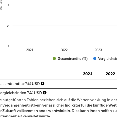
alues
10
5
0
2021
2022
2023
Gesamtrendite (%)
Vergleichsi
d of interactive chart.
2021
2022
esamtrendite (%) USD
ergleichsindex (%) USD
e aufgeführten Zahlen beziehen sich auf die Wertentwicklung in de
r Vergangenheit ist kein verlässlicher Indikator für die künftige Wer
r Zukunft vollkommen anders entwickeln. Dies kann Ihnen helfen zu 
rgangenheit verwaltet wurde.