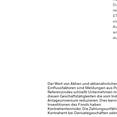
Di
re
ET
vo
Au
an
wu
Der Wert von Aktien und aktienähnliche
Einflussfaktoren sind Meldungen aus P
Referenzindex schließt Unternehmen mit
diesen Geschäftstätigkeiten die vom In
Anlageuniversum reduzieren. Dies kann,
Investitionen des Fonds haben.
Kontrahentenrisiko: Die Zahlungsunfähi
Kontrahent bei Derivategeschäften oder 