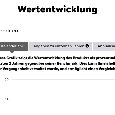
Herunterladen
Wertentwicklung
formance
Eckdaten
Position
enditen
Kalenderjahr
Angaben zu einzelnen Jahren
Annualisi
ge: 2023-03-20 00:00:00 to 2026-08-04 00:00:00.
: 0 to 90.
ese Grafik zeigt die Wertentwicklung des Produkts als prozentual
tzten 2 Jahren gegenüber seiner Benchmark. Dies kann Ihnen helfe
r Vergangenheit verwaltet wurde, und ermöglicht einen Vergleic
art
20
r chart with 2 data series.
e chart has 1 X axis displaying categories.
e chart has 1 Y axis displaying Values. Range: 0 to 20.
15