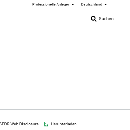
Professionelle Anleger
Deutschland
SCHLIESSEN
SCHLIESSEN
Suchen
ited States
Location not listed
SFDR Web Disclosure
Herunterladen