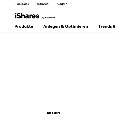
BlackRock
iShares
Aladdin
Land ändern
Anlegertyp wechseln
Produkte
Anlegen & Optimieren
Trends 
Germany
Netherlands
Professionelle Anleger
AKTIEN