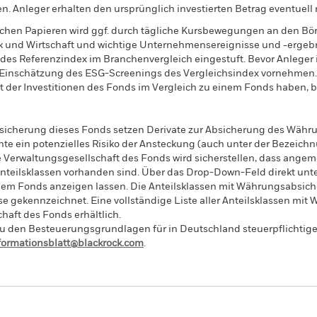
n. Anleger erhalten den ursprünglich investierten Betrag eventuell 
ichen Papieren wird ggf. durch tägliche Kursbewegungen an den Bör
k und Wirtschaft und wichtige Unternehmensereignisse und -ergebn
des Referenzindex im Branchenvergleich eingestuft. Bevor Anleger 
he Einschätzung des ESG-Screenings des Vergleichsindex vornehme
 der Investitionen des Fonds im Vergleich zu einem Fonds haben, 
sicherung dieses Fonds setzen Derivate zur Absicherung des Währun
nte ein potenzielles Risiko der Ansteckung (auch unter der Bezeichnu
e Verwaltungsgesellschaft des Fonds wird sicherstellen, dass ang
 Anteilsklassen vorhanden sind. Über das Drop-Down-Feld direkt u
in dem Fonds anzeigen lassen. Die Anteilsklassen mit Währungsabsic
e gekennzeichnet. Eine vollständige Liste aller Anteilsklassen mi
haft des Fonds erhältlich.
 den Besteuerungsgrundlagen für in Deutschland steuerpflichtige 
nformationsblatt@blackrock.com
.
PRIIP KID
Factsheet
Verkaufsprospekt
CITS