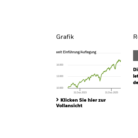
ETF
Überblick
Per
Grafik
R
seit Einführung/Auflegung
seit Einführung/Auflegung
Line chart with 177 data points.
The chart has 1 X axis displaying Time. Ran
16.000
The chart has 1 Y axis displaying values. Range
Di
le
13.000
de
10.000
31.Dez.2023
31.Dez.2025
Ch
End of interactive chart.
Ba
Klicken Sie hier zur
Th
Vollansicht
Th