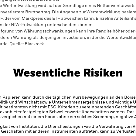
e Wertentwicklung wird auf der Grundlage eines Nettoinventarwerts
investiertem Bruttoertrag. Die Angaben zur Wertentwicklung basier
F, der vom Marktpreis des ETF abweichen kann. Einzelne Anteilsinha
n der NIW-Entwicklung unterscheiden können.
fgrund von Währungsschwankungen kann Ihre Rendite höher oder geri
deren Währung als derjenigen investieren, in der die Wertentwickl
rde.
Quelle:
Blackrock.
Wesentliche Risiken
n Papieren kann durch die täglichen Kursbewegungen an den Börsen
olitik und Wirtschaft sowie Unternehmensergebnisse und wichtige
 bestimmten nicht mit ESG-Kriterien zu vereinbarenden Geschäftst
dexanbieter festgelegten Schwellenwerte überschritten werden. Das
 verglichen mit einem Fonds ohne ein solches Screening, negative
gkeit von Instituten, die Dienstleistungen wie die Verwahrung von
Geschäften mit anderen Instrumenten auftreten, kann zu Verlusten f