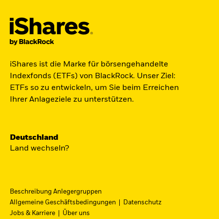
Jetzt in Raumfahrt investieren.
iShares ist die Marke für börsengehandelte
Zugang zu Unternehmen aus den Bereichen
Indexfonds (ETFs) von BlackRock. Unser Ziel:
Satellitentechnologie, Kommunikation und
ETFs so zu entwickeln, um Sie beim Erreichen
Raumfahrtinnovation über einen einzigen
Ihrer Anlageziele zu unterstützen.
diversifizierten ETF:
ST4R - iShares Space Technologies UCITS ETF.
Deutschland
Jetzt entdecken
Land wechseln?
Beschreibung Anlegergruppen
Allgemeine Geschäftsbedingungen
Datenschutz
iShares Fondsfinder
Jobs & Karriere
Über uns