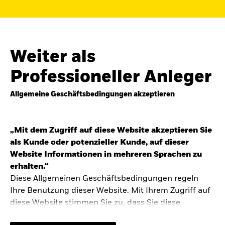
Finden Sie einen iShares ETF oder
Indexfonds, der zu Ihren Zielen passt.
FONDSNAME, WKN ODER ISIN
Weiter als
Professioneller Anleger
Allgemeine Geschäftsbedingungen akzeptieren
ODER
NACH KATEGORIE
z.B. Märkte und Regionen
„Mit dem Zugriff auf diese Website akzeptieren Sie
als Kunde oder potenzieller Kunde, auf dieser
Kapitalanlagerisiko.
Eine Finanzanlage ist
Website Informationen in mehreren Sprachen zu
mit Risiken verbunden. Der Wert einer
erhalten.“
Anlage sowie das hieraus bezogene
Diese Allgemeinen Geschäftsbedingungen regeln
Einkommen können Schwankungen
unterliegen und sind nicht garantiert. Es
Ihre Benutzung dieser Website. Mit Ihrem Zugriff auf
kann sein, dass der Anleger nicht die
diese Website stimmen Sie zu, dass Sie diese
gesamte Summe zurückerhält.
Allgemeinen Geschäftsbedingungen gelesen haben