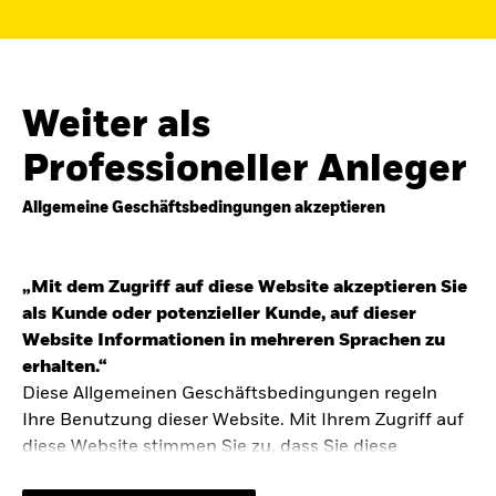
Finden Sie einen iShares ETF oder
Indexfonds, der zu Ihren Zielen passt.
FONDSNAME, WKN ODER ISIN
Weiter als
Professioneller Anleger
Allgemeine Geschäftsbedingungen akzeptieren
ODER
NACH KATEGORIE
z.B. Märkte und Regionen
„Mit dem Zugriff auf diese Website akzeptieren Sie
als Kunde oder potenzieller Kunde, auf dieser
Kapitalanlagerisiko.
Eine Finanzanlage ist
Website Informationen in mehreren Sprachen zu
mit Risiken verbunden. Der Wert einer
erhalten.“
Anlage sowie das hieraus bezogene
Diese Allgemeinen Geschäftsbedingungen regeln
Einkommen können Schwankungen
unterliegen und sind nicht garantiert. Es
Ihre Benutzung dieser Website. Mit Ihrem Zugriff auf
kann sein, dass der Anleger nicht die
diese Website stimmen Sie zu, dass Sie diese
gesamte Summe zurückerhält.
Allgemeinen Geschäftsbedingungen gelesen haben