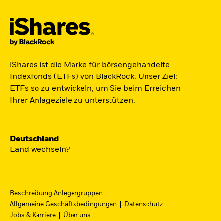
Jetzt in Raumfahrt investieren.
iShares ist die Marke für börsengehandelte
Zugang zu Unternehmen aus den Bereichen
Indexfonds (ETFs) von BlackRock. Unser Ziel:
Satellitentechnologie, Kommunikation und
ETFs so zu entwickeln, um Sie beim Erreichen
Raumfahrtinnovation über einen einzigen
Ihrer Anlageziele zu unterstützen.
diversifizierten ETF:
ST4R - iShares Space Technologies UCITS ETF.
Deutschland
Jetzt entdecken
Land wechseln?
Beschreibung Anlegergruppen
Allgemeine Geschäftsbedingungen
Datenschutz
iShares Fondsfinder
Jobs & Karriere
Über uns