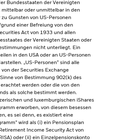
er Bundesstaaten der Vereinigten
t mittelbar oder unmittelbar in den
er zu Gunsten von US-Personen
fgrund einer Befreiung von den
curities Act von 1933 und allen
sstaates der Vereinigten Staaten oder
estimmungen nicht unterliegt. Ein
teilen in den USA oder an US-Personen
rstellen. „US-Personen“ sind alle
e von der Securities Exchange
Sinne von Bestimmung 902(k) des
 erachtet werden oder die von den
onds als solche bestimmt werden.
eizerischen und luxemburgischen iShares
gramm erworben, von diesem besessen
 es sei denn, es existiert eine
ramm” wird als (i) ein Pensionsplan
 Retirement Income Security Act von
RISA) oder (ii) ein Einzelpensionskonto