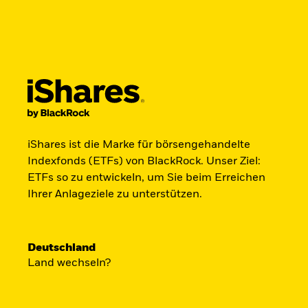
BlackRock
iShares
Aladdin
Land ändern
Anlegertyp wechseln
Produkte
Anlegen & Optimieren
Trends 
Germany
Netherlands
Professionelle Anleger
iShares ist die Marke für börsengehandelte
Jetzt in Raumfahr
Indexfonds (ETFs) von BlackRock. Unser Ziel:
ETFs so zu entwickeln, um Sie beim Erreichen
investieren.
Ihrer Anlageziele zu unterstützen.
Zugang zu Unternehmen aus den Ber
Deutschland
Land wechseln?
Satellitentechnologie, Kommunikati
Raumfahrtinnovation über einen ein