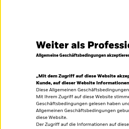
& Märkte
Wissen & Service
Über Uns
Weiter als Profess
Switzerland
United Kingdom
Unit
Privatanleger
Allgemeine Geschäftsbedingungen akzeptiere
t
„Mit dem Zugriff auf diese Website akzep
Kunde, auf dieser Website Informationen
Diese Allgemeinen Geschäftsbedingungen 
Mit Ihrem Zugriff auf diese Website stimme
eichen
Geschäftsbedingungen gelesen haben und 
Allgemeinen Geschäftsbedingungen gebund
on und
diese Website.
zigen
Der Zugriff auf die Informationen auf die