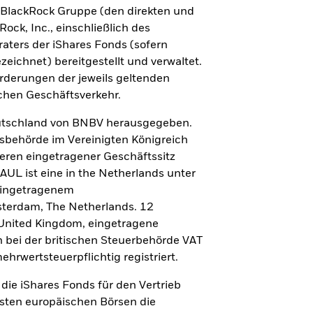
 BlackRock Gruppe (den direkten und
ock, Inc., einschließlich des
aus bezogene Einkommen können
aters der iShares Fonds (sofern
umme zurückerhält.
eichnet) bereitgestellt und verwaltet.
orderungen der jeweils geltenden
schen Geschäftsverkehr.
Deutschland von BNBV herausgegeben.
htsbehörde im Vereinigten Königreich
deren eingetragener Geschäftssitz
UL ist eine in the Netherlands unter
eingetragenem
sterdam, The Netherlands. 12
nited Kingdom, eingetragene
h bei der britischen Steuerbehörde VAT
nsere Top 10
rwertsteuerpflichtig registriert.
cht sicher, welcher iShares ETF es werden
die iShares Fonds für den Vertrieb
nnte? Entdecken Sie auf einen Blick unsere
igsten europäischen Börsen die
ößten sowie meistgeklickten iShares ETFs als