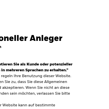
Professionelle Anleger
Deutschland
SCHLIESSEN
SCHLIESSEN
Suchen
ioneller Anleger
ed States
Location not listed
n
tieren Sie als Kunde oder potenzieller
 in mehreren Sprachen zu erhalten.“
regeln Ihre Benutzung dieser Website.
n Sie zu, dass Sie diese Allgemeinen
akzeptieren. Wenn Sie nicht an diese
en sein möchten, verlassen Sie bitte
ser Website kann auf bestimmte