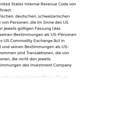
Trends & Anlageideen
nited States Internal Revenue Code von
iniert.
Immer up-to-date: Entdecken Sie
irischen, deutschen, schweizerischen
neue Trends & Anlageideen für Ihr
 von Personen, die im Sinne des US
 die
Portfolio.
r jeweils gültigen Fassung (das
 seinen Bestimmungen als US-Personen
des US Commodity Exchange Act in
A“) und seinen Bestimmungen als US-
nommen sind Transaktionen, die von
onen, die nicht den jeweils
stimmungen des Investment Company
 und luxemburgischen iShares Fonds
 Vertrieb in Kanada zugelassen, da für
 und luxemburgischen iShares Fonds
pierkommission oder anderen
vinz bzw. einem Territorium des Landes
ein Treuhänder für unsere
eine Werbung oder sonstige Maßnahme