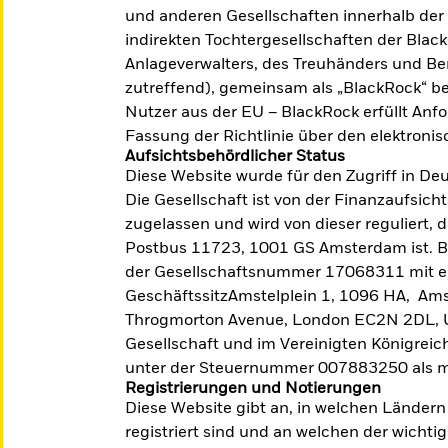
und anderen Gesellschaften innerhalb der
indirekten Tochtergesellschaften der BlackR
 Risiken verbunden. Der Wert einer Anlage sowie das hier
Anlageverwalters, des Treuhänders und Ber
tiert. Es kann sein, dass der Anleger nicht die gesamte S
zutreffend), gemeinsam als „BlackRock“ bez
Nutzer aus der EU – BlackRock erfüllt Anf
Fassung der Richtlinie über den elektroni
Aufsichtsbehördlicher Status
Diese Website wurde für den Zugriff in 
Die Gesellschaft ist von der Finanzaufsic
zugelassen und wird von dieser reguliert, 
Postbus 11723, 1001 GS Amsterdam ist. BA
der Gesellschaftsnummer 17068311 mit 
GeschäftssitzAmstelplein 1, 1096 HA, Am
Throgmorton Avenue, London EC2N 2DL, U
Gesellschaft und im Vereinigten Königreic
Anleihen-ETFs
U
unter der Steuernummer 007883250 als meh
Mit iShares erschließen Sie sich die
Registrierungen und Notierungen
Ni
Diese Website gibt an, in welchen Ländern 
Anleihemarkt-Expertise von BlackRock, was dazu
kö
beiträgt, ihr gesamtes Portfolio
registriert sind und an welchen der wicht
gr