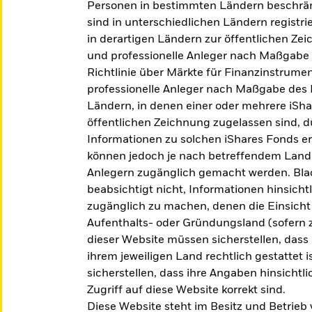
Personen in bestimmten Ländern beschrän
CITS ETF.
sind in unterschiedlichen Ländern registri
in derartigen Ländern zur öffentlichen Ze
und professionelle Anleger nach Maßgabe 
Richtlinie über Märkte für Finanzinstrumen
professionelle Anleger nach Maßgabe des 
Ländern, in denen einer oder mehrere iShar
öffentlichen Zeichnung zugelassen sind, dü
Informationen zu solchen iShares Fonds e
können jedoch je nach betreffendem Land 
Anlegern zugänglich gemacht werden. Blac
beabsichtigt nicht, Informationen hinsicht
zugänglich zu machen, denen die Einsicht 
Aufenthalts- oder Gründungsland (sofern z
exfonds, der zu Ihren Zielen passt.
dieser Website müssen sicherstellen, dass
ihrem jeweiligen Land rechtlich gestattet
sicherstellen, dass ihre Angaben hinsichtl
ODER
NACH KATEG
Zugriff auf diese Website korrekt sind.
Diese Website steht im Besitz und Betrieb
z.B. Märkte 