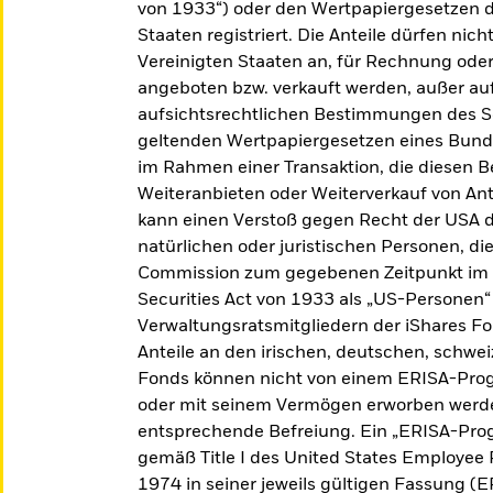
von 1933“) oder den Wertpapiergesetzen d
Staaten registriert. Die Anteile dürfen nich
Vereinigten Staaten an, für Rechnung od
angeboten bzw. verkauft werden, außer au
aufsichtsrechtlichen Bestimmungen des Se
geltenden Wertpapiergesetzen eines Bunde
im Rahmen einer Transaktion, die diesen B
 ETFs
Weiteranbieten oder Weiterverkauf von An
kann einen Verstoß gegen Recht der USA da
natürlichen oder juristischen Personen, di
Commission zum gegebenen Zeitpunkt im 
Securities Act von 1933 als „US-Personen“
Verwaltungsratsmitgliedern der iShares F
Anteile an den irischen, deutschen, schw
Fonds können nicht von einem ERISA-Pro
oder mit seinem Vermögen erworben werden,
entsprechende Befreiung. Ein „ERISA-Prog
gemäß Title I des United States Employee
1974 in seiner jeweils gültigen Fassung (E