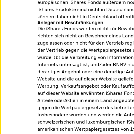
weiterzuentwickeln und zu stärken.
In
europäischen iShares Fonds außerdem noc
iShares Produkte sind nicht in Deutschland
Mehr dazu
Je
können daher nicht in Deutschland öffent
Anleger mit Beschränkungen
Die iShares Fonds werden nicht für Bewoh
richten sich nicht an Bewohner eines Lande
zugelassen oder nicht für den Vertrieb reg
der Vertrieb gegen die Wertpapiergesetze
würde, (b) die Verbreitung von Information
Internets untersagt ist, und/oder BNBV nicht
derartiges Angebot oder eine derartige Au
Website und die auf dieser Website geliefe
Werbung, Verkaufsangebot oder Kaufauffor
auf dieser Website erwähnten iShares Fon
Anteile oderAktien in einem Land angebote
gegen die Wertpapiergesetze des betreffe
SFDR Klassifizierung
F
Insbesondere wurden und werden die Antei
Alle Produkte auf einen Blick.
Mi
schweizerischen und luxemburgischen iSh
amerikanischen Wertpapiergesetzes von 193
Alle anzeigen
Je