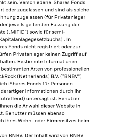
kt sein. Verschiedene iShares Fonds
ert oder zugelassen und sind als solche
ichnung zugelassen (für Privatanleger
der jeweils geltenden Fassung der
te („MiFID“) sowie für semi-
Kapitalanlagegesetzbuchs) . In
es Fonds nicht registriert oder zur
rfen Privatanleger keinen Zugriff auf
rhalten. Bestimmte Informationen
bestimmten Arten von professionellen
kRock (Netherlands) B.V. (“BNBV”)
lich iShares Fonds für Personen
derartiger Informationen durch ihr
utreffend) untersagt ist. Benutzer
 ihnen die Anwahl dieser Website in
 ist. Benutzer müssen ebenso
ich ihres Wohn- oder Firmensitzes beim
ORIE
 von BNBV. Der Inhalt wird von BNBV
und Regionen