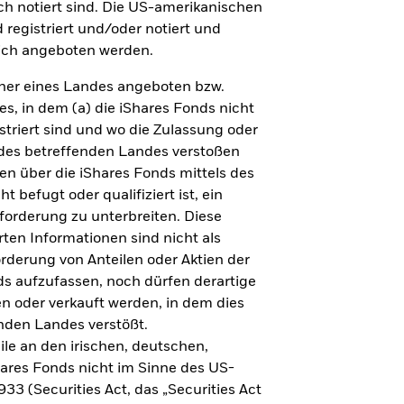
spiration.
h notiert sind. Die US-amerikanischen
 registriert und/oder notiert und
tzt entdecken
lich angeboten werden.
ner eines Landes angeboten bzw.
s, in dem (a) die iShares Fonds nicht
istriert sind und wo die Zulassung oder
 des betreffenden Landes verstoßen
en über die iShares Fonds mittels des
 befugt oder qualifiziert ist, ein
fforderung zu unterbreiten. Diese
rten Informationen sind nicht als
derung von Anteilen oder Aktien der
ds aufzufassen, noch dürfen derartige
n oder verkauft werden, in dem dies
nden Landes verstößt.
aktor ETFs
le an den irischen, deutschen,
t Faktoren das Portfolio diversifizieren.
ares Fonds nicht im Sinne des US-
3 (Securities Act, das „Securities Act
tzt ansehen