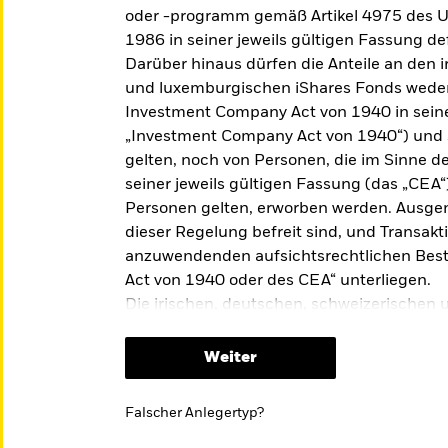
en-ETFs
Thematisch Anlegen
oder -programm gemäß Artikel 4975 des U
1986 in seiner jeweils gültigen Fassung def
e Ihr Portfolio um
Themenbasierte Anlagen
Darüber hinaus dürfen die Anteile an den 
TFs erweitern, wissen
ermöglichen den Zugang zu
und luxemburgischen iShares Fonds weder
nig darüber? Wir haben
strukturellen Veränderungen,
agen für einen schnellen
sich auf eine ganze Branche
Investment Company Act von 1940 in seine
hen Einstieg
auswirken können.
„Investment Company Act von 1940“) und
estellt.
gelten, noch von Personen, die im Sinne 
seiner jeweils gültigen Fassung (das „CE
Personen gelten, erworben werden. Ausge
dieser Regelung befreit sind, und Transakti
anzuwendenden aufsichtsrechtlichen Be
Act von 1940 oder des CEA“ unterliegen.
Die irischen, deutschen, schweizerischen
sind und werden nicht für den öffentlichen
die irischen, deutschen, schweizerischen
Weiter
keine Verkaufsprospekte bei einer Wertpa
hares-Newsletter
Aufsichtsbehörde in Kanada oder einer Pro
Wir sind 
Falscher Anlegertyp?
eingereicht wurden. Diese Website ist k
Kunden
ngestellt: