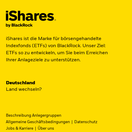
Jetzt in Raumfahrt investieren.
iShares ist die Marke für börsengehandelte
Zugang zu Unternehmen aus den Bereichen
Indexfonds (ETFs) von BlackRock. Unser Ziel:
Satellitentechnologie, Kommunikation und
ETFs so zu entwickeln, um Sie beim Erreichen
Raumfahrtinnovation über einen einzigen
Ihrer Anlageziele zu unterstützen.
diversifizierten ETF:
ST4R - iShares Space Technologies UCITS ETF.
Deutschland
Jetzt entdecken
Land wechseln?
Beschreibung Anlegergruppen
Allgemeine Geschäftsbedingungen
Datenschutz
iShares Fondsfinder
Jobs & Karriere
Über uns