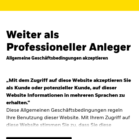
Finden Sie einen iShares ETF oder
Indexfonds, der zu Ihren Zielen passt.
FONDSNAME, WKN ODER ISIN
Weiter als
Professioneller Anleger
Allgemeine Geschäftsbedingungen akzeptieren
ODER
NACH KATEGORIE
z.B. Märkte und Regionen
„Mit dem Zugriff auf diese Website akzeptieren Sie
als Kunde oder potenzieller Kunde, auf dieser
Kapitalanlagerisiko.
Eine Finanzanlage ist
Website Informationen in mehreren Sprachen zu
mit Risiken verbunden. Der Wert einer
erhalten.“
Anlage sowie das hieraus bezogene
Diese Allgemeinen Geschäftsbedingungen regeln
Einkommen können Schwankungen
unterliegen und sind nicht garantiert. Es
Ihre Benutzung dieser Website. Mit Ihrem Zugriff auf
kann sein, dass der Anleger nicht die
diese Website stimmen Sie zu, dass Sie diese
gesamte Summe zurückerhält.
Allgemeinen Geschäftsbedingungen gelesen haben