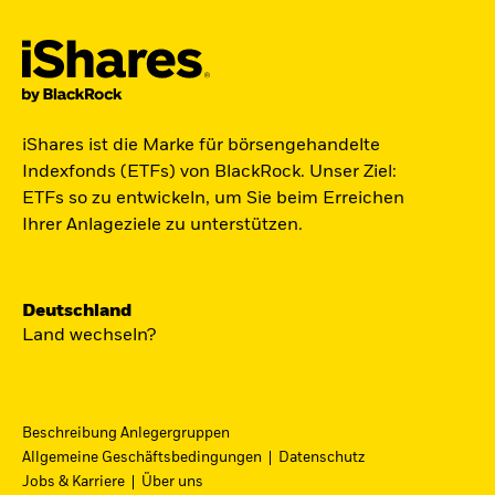
Jetzt in Raumfahrt investieren.
iShares ist die Marke für börsengehandelte
Zugang zu Unternehmen aus den Bereichen
Indexfonds (ETFs) von BlackRock. Unser Ziel:
Satellitentechnologie, Kommunikation und
ETFs so zu entwickeln, um Sie beim Erreichen
Raumfahrtinnovation über einen einzigen
Ihrer Anlageziele zu unterstützen.
diversifizierten ETF:
ST4R - iShares Space Technologies UCITS ETF.
Deutschland
Jetzt entdecken
Land wechseln?
Beschreibung Anlegergruppen
Allgemeine Geschäftsbedingungen
Datenschutz
iShares Fondsfinder
Jobs & Karriere
Über uns