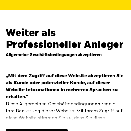
Finden Sie einen iShares ETF oder
Indexfonds, der zu Ihren Zielen passt.
FONDSNAME, WKN ODER ISIN
Weiter als
Professioneller Anleger
Allgemeine Geschäftsbedingungen akzeptieren
ODER
NACH KATEGORIE
z.B. Märkte und Regionen
„Mit dem Zugriff auf diese Website akzeptieren Sie
als Kunde oder potenzieller Kunde, auf dieser
Kapitalanlagerisiko.
Eine Finanzanlage ist
Website Informationen in mehreren Sprachen zu
mit Risiken verbunden. Der Wert einer
erhalten.“
Anlage sowie das hieraus bezogene
Diese Allgemeinen Geschäftsbedingungen regeln
Einkommen können Schwankungen
unterliegen und sind nicht garantiert. Es
Ihre Benutzung dieser Website. Mit Ihrem Zugriff auf
kann sein, dass der Anleger nicht die
diese Website stimmen Sie zu, dass Sie diese
gesamte Summe zurückerhält.
Allgemeinen Geschäftsbedingungen gelesen haben