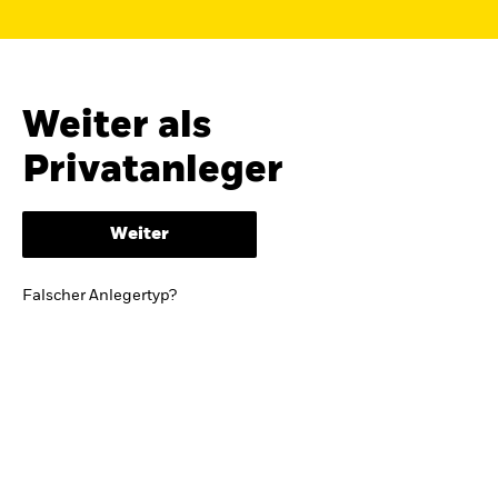
Finden Sie einen iShares ETF oder
Indexfonds, der zu Ihren Zielen passt.
FONDSNAME, WKN ODER ISIN
Weiter als
Privatanleger
ODER
NACH KATEGORIE
Weiter
z.B. Märkte und Regionen
Falscher Anlegertyp?
Kapitalanlagerisiko.
Eine Finanzanlage ist
mit Risiken verbunden. Der Wert einer
Anlage sowie das hieraus bezogene
Einkommen können Schwankungen
unterliegen und sind nicht garantiert. Es
kann sein, dass der Anleger nicht die
gesamte Summe zurückerhält.