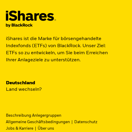
Der iShares Space ETF ist startklar.
iShares ist die Marke für börsengehandelte
Indexfonds (ETFs) von BlackRock. Unser Ziel:
Zugang zu Unternehmen aus den Bereichen
ETFs so zu entwickeln, um Sie beim Erreichen
Satellitentechnologie, Kommunikation und
Ihrer Anlageziele zu unterstützen.
Raumfahrtinnovation über einen einzigen
diversifizierten ETF.
Deutschland
Zum ETF
Land wechseln?
Beschreibung Anlegergruppen
iShares Fondsfinder
Allgemeine Geschäftsbedingungen
Datenschutz
Jobs & Karriere
Über uns