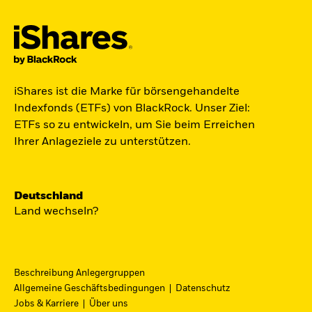
Der iShares Space ETF ist startklar.
iShares ist die Marke für börsengehandelte
Indexfonds (ETFs) von BlackRock. Unser Ziel:
Zugang zu Unternehmen aus den Bereichen
ETFs so zu entwickeln, um Sie beim Erreichen
Satellitentechnologie, Kommunikation und
Ihrer Anlageziele zu unterstützen.
Raumfahrtinnovation über einen einzigen
diversifizierten ETF.
Deutschland
Zum ETF
Land wechseln?
Beschreibung Anlegergruppen
iShares Fondsfinder
Allgemeine Geschäftsbedingungen
Datenschutz
Jobs & Karriere
Über uns