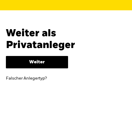
Finden Sie einen iShares ETF oder
Indexfonds, der zu Ihren Zielen passt.
FONDSNAME, WKN ODER ISIN
Weiter als
Privatanleger
ODER
NACH KATEGORIE
Weiter
z.B. Märkte und Regionen
Falscher Anlegertyp?
Kapitalanlagerisiko.
Eine Finanzanlage ist
mit Risiken verbunden. Der Wert einer
Anlage sowie das hieraus bezogene
Einkommen können Schwankungen
unterliegen und sind nicht garantiert. Es
kann sein, dass der Anleger nicht die
gesamte Summe zurückerhält.