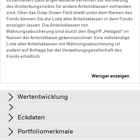
sicherstellen, dass angemessene Verfahren zur Minderung
des Ansteckungsrisikos für andere Anteilsklassen vorhanden
sind. Über das Drop-Down-Feld direkt unter dem Namen des
Fonds können Sie die Liste aller Anteilsklassen in dem Fonds
anzeigen lassen. Die Anteilsklassen mit
Währungsabsicherung sind durch den Begriff „Hedged“ im
Namen der Anteilsklasse gekennzeichnet. Eine vollständige
Liste aller Anteilsklassen mit Währungsabsicherung ist
zudem auf Anfrage bei der Verwaltungsgesellschaft des
Fonds erhältlich.
Weniger anzeigen
iShares € Corp Bond ESG SRI UCITS ETF
Wertentwicklung
Grafik
Eckdaten
Kreditrisiken, Zinsschwankungen und/oder der Ausfall eines
Emittenten haben wesentliche Auswirkungen auf die
Wertentwicklung von festverzinslichen Wertpapieren.
View full chart
Portfoliomerkmale
Potenzielle oder effektive Herabstufungen der
Anteilsklassenvermögen
GBP 37’970’866
Kreditwürdigkeit können zu einem Risikoniveau führen.
Die