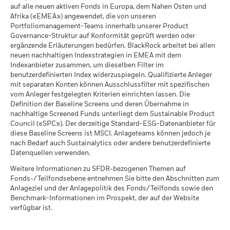
errechnet sich aus den ungeprüften Nettoeinnahmen des
(en)
Währung als derjenigen investieren, in der die
(Tonnen CO2E/$M UMSATZ)
MSCI - Ölsand
0.00%
auf alle neuen aktiven Fonds in Europa, dem Nahen Osten und
Fonds aus der Wertpapierleihe über einen Zeitraum von 12
Wertentwicklung in der Vergangenheit berechnet wurde.
Per 05.Aug.2026
Afrika («EMEA») angewendet, die von unseren
Monaten, dividiert durch den durchschnittlichen NAV des
Per 17.Juli2026
Quelle:
Blackrock.
Portfoliomanagement-Teams innerhalb unserer Product
Fonds im selben Zeitraum. BlackRock verfolgt die Politik,
Governance-Struktur auf Konformität geprüft werden oder
Sustainability related disclosure - ISISAGTTL
MSCI-Daten zum impliziten
>3,0° C
vierteljährlich mit einer einmonatigen Verzögerung Angaben
Temperaturanstieg (+0-
ergänzende Erläuterungen bedürfen. BlackRock arbeitet bei allen
(de)
zur Wertentwicklung zu veröffentlichen. Das bedeutet, dass
3,0°C)
neuen nachhaltigen Indexstrategien in EMEA mit dem
Abdeckung der
99.87%
die Renditen für den Zeitraum vom 01/01/2019 bis
Per 17.Juli2026
Indexanbieter zusammen, um dieselben Filter im
geschäftlichen
31/12/2019 ab dem 01/02/2020 veröffentlicht werden
Sustainability related disclosure - ISISAGTTL
Beteiligungen
benutzerdefinierten Index widerzuspiegeln. Qualifizierte Anleger
MSCI ESG-%-Abdeckung
96.34
können.
(it)
Per 05.Aug.2026
mit separaten Konten können Ausschlussfilter mit spezifischen
Per 17.Juli2026
vom Anleger festgelegten Kriterien einrichten lassen. Die
Nicht abgedeckter
0.13%
Das maximale Leihvolumen kann im Laufe der Zeit
Definition der Baseline Screens und deren Übernahme in
MSCI ESG-Qualitätswert -
28.57
prozentualer Anteil des
Schwankungen unterliegen.
nachhaltige Screened Funds unterliegt dem Sustainable Product
Perzentil Vergleichsgruppe
Fonds
Sustainability related disclosure - ISISAGTTL
Council («SPC»). Der derzeitige Standard-ESG-Datenanbieter für
Per 17.Juli2026
Per 05.Aug.2026
(fr)
Bei der Wertpapierleihe besteht das Risiko von Verlusten falls
diese Baseline Screens ist MSCI. Anlageteams können jedoch je
Fonds in der
42
ein Entleiher vor der Rückgabe der Werpapiere ausfällt und
nach Bedarf auch Sustainalytics oder andere benutzerdefinierte
Die hierüber für Kraftwerkskohle und Ölsande aufgeführten
Vergleichsgruppe
Datenquellen verwenden.
auf Grund von Marktbewegungen der Wert der Sicherheiten
Per 17.Juli2026
Engagements in geschäftlichen Beteiligungen von BlackRock
fällt und / oder der Wert der verliehenen Wertpapiere
werden für Unternehmen berechnet und ausgewiesen, die
Weitere Informationen zu SFDR-bezogenen Themen auf
See all documents
ansteigt.
MSCI-Daten zur gewichteten
97.60
Fonds-/Teilfondsebene entnehmen Sie bitte den Abschnitten zum
gemäss der Definition von MSCI ESG Research mehr als 5 %
durchschnittlichen
Anlageziel und der Anlagepolitik des Fonds/Teilfonds sowie den
ihres Umsatzes mit Kraftwerkskohle oder Ölsanden
Kohlenstoffintensität in
Benchmark-Informationen im Prospekt, der auf der Website
Prozent
erwirtschaften. Für Engagements in Unternehmen, die
verfügbar ist.
Per 17.Juli2026
gemäss der Definition von MSCI ESG Research anderweitige
Umsätze mit Kraftwerkskohle oder Ölsanden (bei einer
MSCI-Daten zum impliziten
97.20