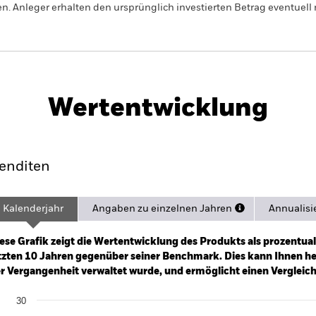
n. Anleger erhalten den ursprünglich investierten Betrag eventuell 
Zu diesem Fonds sind aktuell leider keine 
00 Growth
Herunterladen
Wertentwicklung
e & Ausschüttungen
Eckdaten
Fees
enditen
Kalenderjahr
Angaben zu einzelnen Jahren
Annualisi
ge: 2001-01-01 00:00:00 to 2026-07-31 00:00:00.
e: -1000 to 2000.
ese Grafik zeigt die Wertentwicklung des Produkts als prozentual
tzten 10 Jahren gegenüber seiner Benchmark. Dies kann Ihnen hel
r Vergangenheit verwaltet wurde, und ermöglicht einen Vergleic
art
30
r chart with 2 data series.