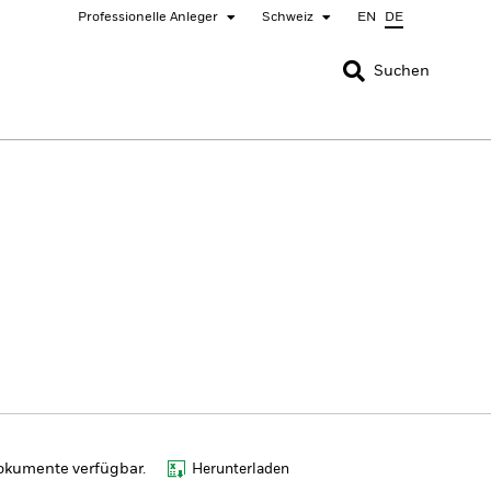
Professionelle Anleger
Schweiz
EN
DE
SCHLIESSEN
SCHLIESSEN
Suchen
nada
Chile
bai (IFC)
España
pan - 日本
Korea - 한국
rway
Polska
eden
Taiwan - 台灣
Dokumente verfügbar.
Herunterladen