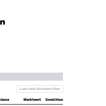
In
klasse
Marktwert
Gewichtung (%)
Nominalwert