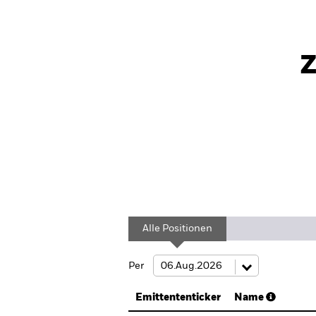
Z
Alle Positionen
Per
Emittententicker
Name