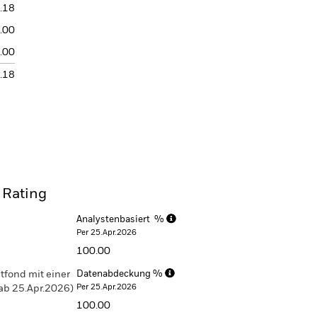
.18
.00
.00
.18
 Rating
Analystenbasiert %
Per 25.Apr.2026
100.00
tfond mit einer
Datenabdeckung %
Per 25.Apr.2026
 ab 25.Apr.2026)
100.00