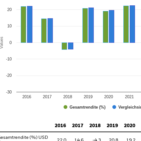
e chart has 1 X axis displaying categories.
e chart has 1 Y axis displaying Values. Range: -30 to 30.
20
10
alues
0
-10
-20
-30
2016
2017
2018
2019
2020
2021
Gesamtrendite (%)
Vergleichsi
d of interactive chart.
2016
2017
2018
2019
2020
esamtrendite (%) USD
22.0
14.6
-4.3
20.8
19.2