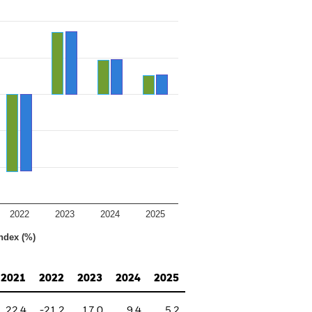
2022
2023
2024
2025
ndex (%)
2021
2022
2023
2024
2025
22.4
-21.2
17.0
9.4
5.2