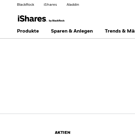
BlackRock
iShares
Aladdin
Land ändern
Anlegertyp wechseln
Produkte
Sparen & Anlegen
Trends & Mä
Americas Offshore
Australia
Professionelle Anleger
China Offshore - 中国
Colombia
境外
Finland
France
Luxembourg
Magyarország
Portugal
Schweiz
United Kingdom
United States
AKTIEN