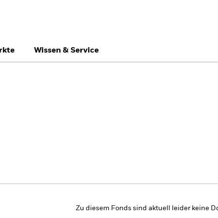
rkte
Wissen & Service
België
Brazil
Ca
Privatanleger
Denmark
Deutschland
Du
Hong Kong - 香港
Italia
Ja
México
Nederland
No
Singapore
South Africa
Sw
Õsterreich
Location not listed
Zu diesem Fonds sind aktuell leider keine 