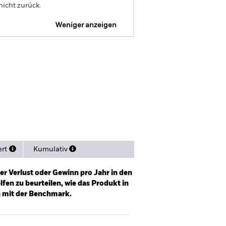
nicht zurück.
Weniger anzeigen
Dokumente verfügbar.
Positionen
Literature
ert
Kumulativ
er Verlust oder Gewinn pro Jahr in den
fen zu beurteilen, wie das Produkt in
h mit der Benchmark.