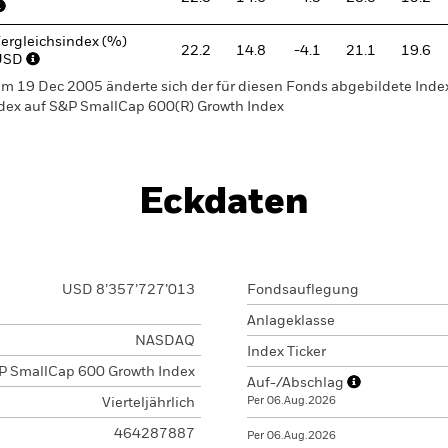
ergleichsindex (%)
22.2
14.8
-4.1
21.1
19.6
USD
m 19 Dec 2005 änderte sich der für diesen Fonds abgebildete Ind
dex auf S&P SmallCap 600(R) Growth Index
Eckdaten
USD 8’357’727’013
Fondsauflegung
Anlageklasse
NASDAQ
Index Ticker
P SmallCap 600 Growth Index
Auf-/Abschlag
Per 06.Aug.2026
Vierteljährlich
464287887
Per 06.Aug.2026