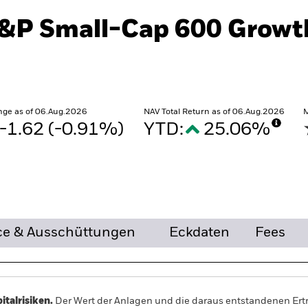
S&P Small-Cap 600 Growt
ge as of 06.Aug.2026
NAV Total Return as of 06.Aug.2026
M
-1.62 (-0.91%)
YTD:
25.06%
%
e & Ausschüttungen
Eckdaten
Fees
alrisiken.
Der Wert der Anlagen und die daraus entstandenen Ertr