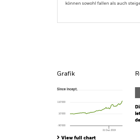
können sowohl fallen als auch steige
iShares S&P Small-Cap 6
ETF
Overview
Performanc
Grafik
R
Since Incept.
Since Incept.
Line chart with 103 data points.
The chart has 1 X axis displaying Time. Ran
110’000
The chart has 1 Y axis displaying values. Rang
Di
le
10’000
de
-90’000
31 Dez 2019
Ch
End of interactive chart.
Ba
View full chart