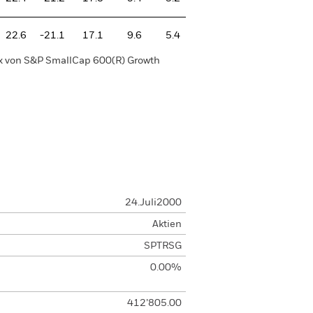
22.6
-21.1
17.1
9.6
5.4
ex von S&P SmallCap 600(R) Growth
24.Juli2000
Aktien
SPTRSG
0.00%
412’805.00