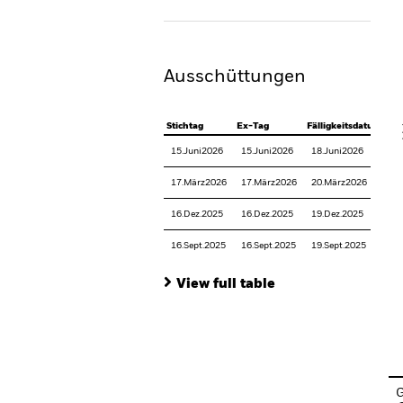
Th
Th
Ausschüttungen
V
Stichtag
Ex-Tag
Fälligkeitsdatum
15.Juni2026
15.Juni2026
18.Juni2026
17.März2026
17.März2026
20.März2026
16.Dez.2025
16.Dez.2025
19.Dez.2025
16.Sept.2025
16.Sept.2025
19.Sept.2025
View full table
En
G