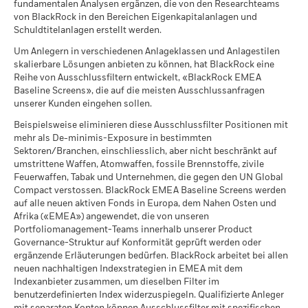
Geschäftsjahresende
31 Mai
fundamentalen Analysen ergänzen, die von den Researchteams
Nachhaltigkeitsmerkmalen zugrunde liegen, erfahren Sie
Es gibt keine garantierte Mindestrendite. Si
Mindest.
von BlackRock in den Bereichen Eigenkapitalanlagen und
Leihübersicht ist nicht verfügbar, da weniger als ein Jahr
Valoren
145579711
Sustainability related disclosure - ISSAAITTL
über die
nachstehenden Links.
Schuldtitelanlagen erstellt werden.
Leistungsdaten vorliegt.
(en)
Was Sie nach Abzug der Kosten erhalten kö
Stress
Um Anlegern in verschiedenen Anlageklassen und Anlagestilen
Jährliche Durchschnittsrendite
MSCI ESG-Fondsbewertung
A
Die annualisierte Rendite aus Wertpapierleihgeschäften
skalierbare Lösungen anbieten zu können, hat BlackRock eine
(AAA-CCC)
iShares IV plc - Prospectus (English)
errechnet sich aus den ungeprüften Nettoeinnahmen des
Reihe von Ausschlussfiltern entwickelt, «BlackRock EMEA
Per 17.Juli2026
Was Sie nach Abzug der Kosten erhalten kö
Ungünstig
Baseline Screens», die auf die meisten Ausschlussanfragen
Fonds aus der Wertpapierleihe über einen Zeitraum von 12
Jährliche Durchschnittsrendite
unserer Kunden eingehen sollen.
MSCI ESG-Qualitätswert (0-
6.84
Monaten, dividiert durch den durchschnittlichen NAV des
10)
Fonds im selben Zeitraum. BlackRock verfolgt die Politik,
Was Sie nach Abzug der Kosten erhalten kö
Beispielsweise eliminieren diese Ausschlussfilter Positionen mit
Mittler
Per 17.Juli2026
iShares IV plc - Prospectus (English -
vierteljährlich mit einer einmonatigen Verzögerung Angaben
Jährliche Durchschnittsrendite
mehr als De-minimis-Exposure in bestimmten
Switzerland)
zur Wertentwicklung zu veröffentlichen. Das bedeutet, dass
Globale Lipper-
Equity Global
Sektoren/Branchen, einschliesslich, aber nicht beschränkt auf
die Renditen für den Zeitraum vom 01/01/2019 bis
Klassifizierung des Fonds
Was Sie nach Abzug der Kosten erhalten kö
umstrittene Waffen, Atomwaffen, fossile Brennstoffe, zivile
Günstig
31/12/2019 ab dem 01/02/2020 veröffentlicht werden
Jährliche Durchschnittsrendite
Per 17.Juli2026
Feuerwaffen, Tabak und Unternehmen, die gegen den UN Global
iShares IV plc - Prospectus (German -
können.
Compact verstossen. BlackRock EMEA Baseline Screens werden
Switzerland)
Das Stressszenario zeigt, was Sie im Fall extremer
MSCI-gewichtete
78.91
auf alle neuen aktiven Fonds in Europa, dem Nahen Osten und
durchschnittliche
Marktbedingungen zurückerhalten könnten.
Das maximale Leihvolumen kann im Laufe der Zeit
Afrika («EMEA») angewendet, die von unseren
Kohlenstoffintensität
Schwankungen unterliegen.
(Tonnen CO2E/$M UMSATZ)
Portfoliomanagement-Teams innerhalb unserer Product
Governance-Struktur auf Konformität geprüft werden oder
iShares IV plc - Prospectus (German -
Per 17.Juli2026
ergänzende Erläuterungen bedürfen. BlackRock arbeitet bei allen
Austria^Germany^Switzerland)
Bei der Wertpapierleihe besteht das Risiko von Verlusten falls
neuen nachhaltigen Indexstrategien in EMEA mit dem
ein Entleiher vor der Rückgabe der Werpapiere ausfällt und
MSCI-Daten zum impliziten
>2,5-3,0° C
Indexanbieter zusammen, um dieselben Filter im
auf Grund von Marktbewegungen der Wert der Sicherheiten
Temperaturanstieg (+0-
benutzerdefinierten Index widerzuspiegeln. Qualifizierte Anleger
fällt und / oder der Wert der verliehenen Wertpapiere
3,0°C)