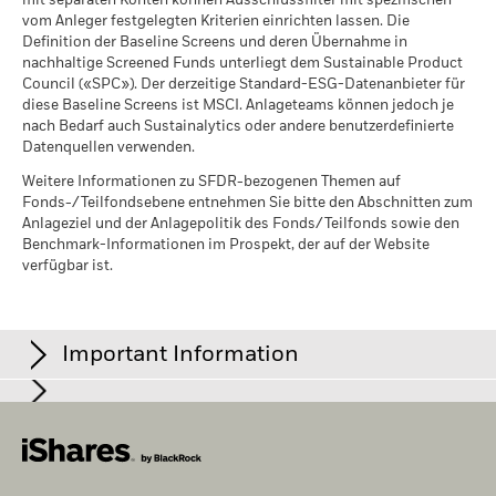
mit separaten Konten können Ausschlussfilter mit spezifischen
Per 17.Juli2026
ansteigt.
See all documents
vom Anleger festgelegten Kriterien einrichten lassen. Die
MSCI ESG-%-Abdeckung
99.89
Definition der Baseline Screens und deren Übernahme in
Per 17.Juli2026
nachhaltige Screened Funds unterliegt dem Sustainable Product
Council («SPC»). Der derzeitige Standard-ESG-Datenanbieter für
MSCI ESG-Qualitätswert -
36.33
diese Baseline Screens ist MSCI. Anlageteams können jedoch je
Perzentil Vergleichsgruppe
nach Bedarf auch Sustainalytics oder andere benutzerdefinierte
Per 17.Juli2026
Datenquellen verwenden.
Fonds in der
5’521
Weitere Informationen zu SFDR-bezogenen Themen auf
Vergleichsgruppe
Fonds-/Teilfondsebene entnehmen Sie bitte den Abschnitten zum
Per 17.Juli2026
Anlageziel und der Anlagepolitik des Fonds/Teilfonds sowie den
MSCI-Daten zur gewichteten
Benchmark-Informationen im Prospekt, der auf der Website
99.35
durchschnittlichen
verfügbar ist.
Kohlenstoffintensität in
Prozent
Per 17.Juli2026
Important Information
MSCI-Daten zum impliziten
99.21
Temperaturanstieg in Prozent
Per 17.Juli2026
Für Fonds, deren Anlageziele ESG-Kriterien beinhalten, kann es
Im Europäischen Wirtschaftsraum (EWR):
Das vorliegende
Kapitalmassnahmen oder andere Situationen geben, die den
Dokument wird von der BlackRock (Netherlands) B.V.
Fonds oder Index veranlassen können, passiv Wertpapiere zu
herausgegeben, die von der niederländischen Behörde für die
halten, die möglicherweise nicht den ESG-Kriterien entsprechen.