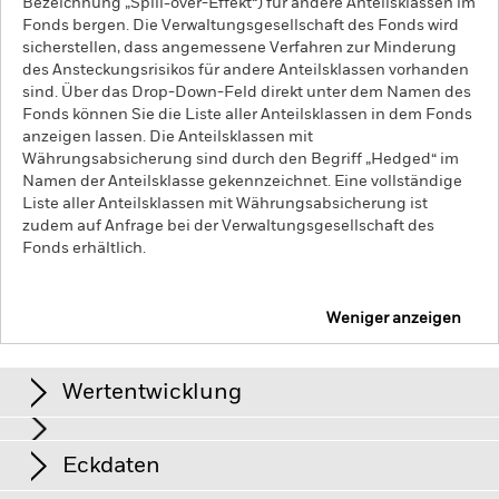
Bezeichnung „Spill-over-Effekt“) für andere Anteilsklassen im
Fonds bergen. Die Verwaltungsgesellschaft des Fonds wird
sicherstellen, dass angemessene Verfahren zur Minderung
des Ansteckungsrisikos für andere Anteilsklassen vorhanden
sind. Über das Drop-Down-Feld direkt unter dem Namen des
Fonds können Sie die Liste aller Anteilsklassen in dem Fonds
anzeigen lassen. Die Anteilsklassen mit
Währungsabsicherung sind durch den Begriff „Hedged“ im
Namen der Anteilsklasse gekennzeichnet. Eine vollständige
Liste aller Anteilsklassen mit Währungsabsicherung ist
zudem auf Anfrage bei der Verwaltungsgesellschaft des
Fonds erhältlich.
Weniger anzeigen
iShares MSCI ACWI Screened UCITS ETF
Wertentwicklung
Renditen
Eckdaten
Schwellenländer sind im Allgemeinen anfälliger gegenüber
wirtschaftlichen oder politischen Störungen als