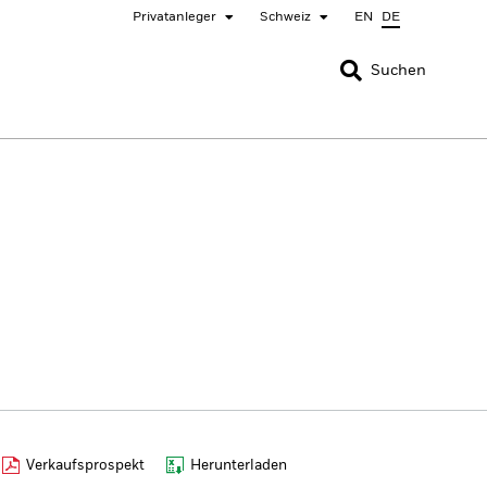
Privatanleger
Schweiz
EN
DE
SCHLIESSEN
SCHLIESSEN
Suchen
nada
Chile
ger
bai (IFC)
España
pan - 日本
Korea - 한국
rway
Polska
eden
Taiwan - 台灣
Verkaufsprospekt
Herunterladen