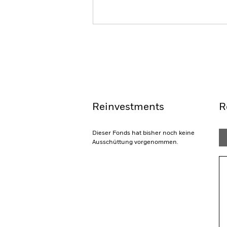
iShares Brazil LTN BRL Govt
Overview
Pe
Reinvestments
R
Dieser Fonds hat bisher noch keine
Ausschüttung vorgenommen.