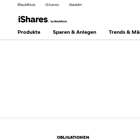
BlackRock
iShares
Aladdin
Land ändern
Anlegertyp wechseln
Produkte
Sparen & Anlegen
Trends & Mä
Americas Offshore
Australia
Privatanleger
China Offshore - 中国
Colombia
境外
Finland
France
Luxembourg
Magyarország
Portugal
Schweiz
United Kingdom
United States
OBLIGATIONEN