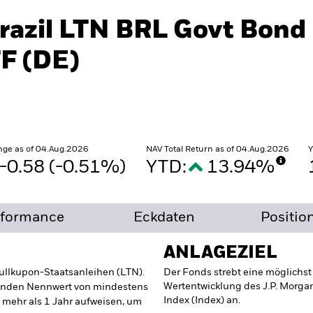
Brazil LTN BRL Govt Bond
F (DE)
ge as of 04.Aug.2026
NAV Total Return as of 04.Aug.2026
Y
-0.58 (-0.51%)
YTD:
13.94%
rformance
Eckdaten
Positio
ANLAGEZIEL
llkupon-Staatsanleihen (LTN).
Der Fonds strebt eine möglichs
Wertentwicklung des J.P. Morga
enden Nennwert von mindestens
Index (Index) an.
 mehr als 1 Jahr aufweisen, um