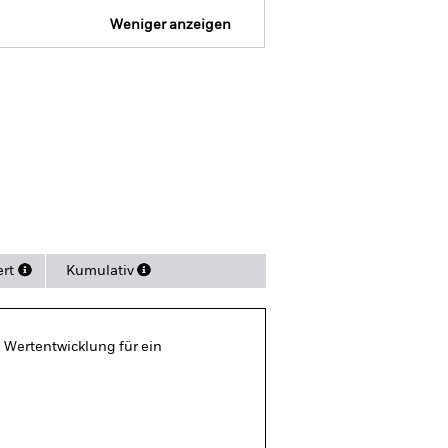
Weniger anzeigen
Verkaufsprospekt
Herunterladen
nen
Literature
ert
Kumulativ
 Wertentwicklung für ein