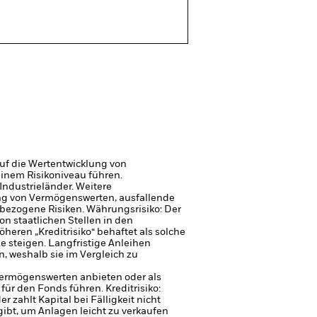
uf die Wertentwicklung von
einem Risikoniveau führen.
Industrieländer. Weitere
gung von Vermögenswerten, ausfallende
sbezogene Risiken.
Währungsrisiko: Der
on staatlichen Stellen in den
eren „Kreditrisiko“ behaftet als solche
e steigen. Langfristige Anleihen
, weshalb sie im Vergleich zu
 Vermögenswerten anbieten oder als
 für den Fonds führen.
Kreditrisiko:
 zahlt Kapital bei Fälligkeit nicht
gibt, um Anlagen leicht zu verkaufen