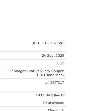
USD 1’704’737’543
24.Sept.2025
USD
JP Morgan Brazilian Zero-Coupon
(LTN) Bond Index
14’967’217
DE000A2QP4D2
Deutschland
Monatlich