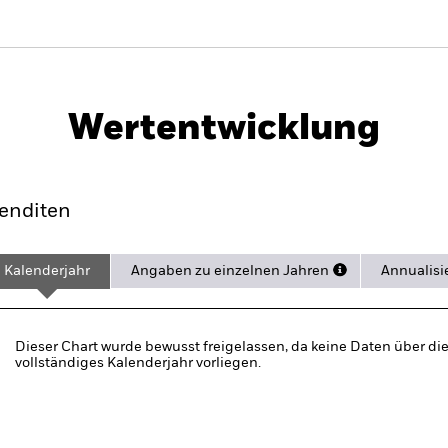
PRIIP KID
Factsheet
 Bond UCITS ETF (DE)
Wertentwicklung
rformance
Eckdaten
Positio
enditen
Kalenderjahr
Angaben zu einzelnen Jahren
Annualisi
Dieser Chart wurde bewusst freigelassen, da keine Daten über die
vollständiges Kalenderjahr vorliegen.