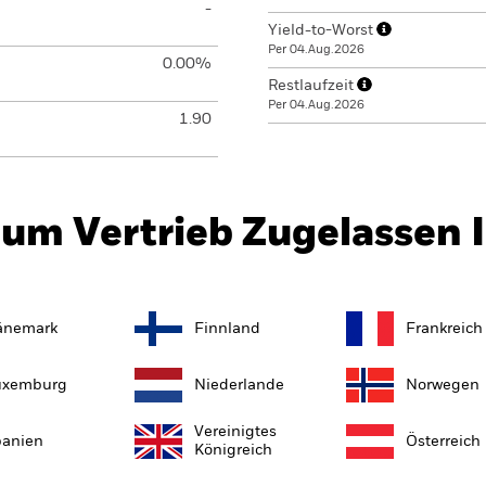
-
Yield-to-Worst
Per 04.Aug.2026
0.00%
Restlaufzeit
Per 04.Aug.2026
1.90
um Vertrieb Zugelassen 
änemark
Finnland
Frankreich
uxemburg
Niederlande
Norwegen
Vereinigtes
anien
Österreich
Königreich