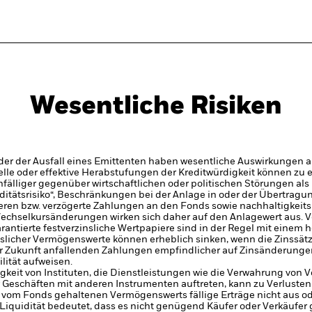
Wesentliche Risiken
er der Ausfall eines Emittenten haben wesentliche Auswirkungen a
elle oder effektive Herabstufungen der Kreditwürdigkeit können zu 
älliger gegenüber wirtschaftlichen oder politischen Störungen als 
iditätsrisiko“, Beschränkungen bei der Anlage in oder der Übertra
eren bzw. verzögerte Zahlungen an den Fonds sowie nachhaltigkeit
echselkursänderungen wirken sich daher auf den Anlagewert aus.
V
tierte festverzinsliche Wertpapiere sind in der Regel mit einem höh
nslicher Vermögenswerte können erheblich sinken, wenn die Zinssätz
er Zukunft anfallenden Zahlungen empfindlicher auf Zinsänderungen
ilität aufweisen.
gkeit von Instituten, die Dienstleistungen wie die Verwahrung von
 Geschäften mit anderen Instrumenten auftreten, kann zu Verlusten
 vom Fonds gehaltenen Vermögenswerts fällige Erträge nicht aus oder
e Liquidität bedeutet, dass es nicht genügend Käufer oder Verkäufer 