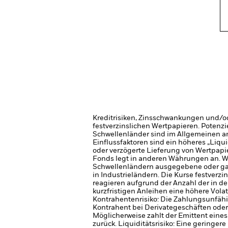
Kreditrisiken, Zinsschwankungen und/od
festverzinslichen Wertpapieren. Potenzi
Schwellenländer sind im Allgemeinen anf
Einflussfaktoren sind ein höheres „Liqu
oder verzögerte Lieferung von Wertpapi
Fonds legt in anderen Währungen an. W
Schwellenländern ausgegebene oder garan
in Industrieländern.
Die Kurse festverzi
reagieren aufgrund der Anzahl der in d
kurzfristigen Anleihen eine höhere Volat
Kontrahentenrisiko: Die Zahlungsunfähi
Kontrahent bei Derivategeschäften oder
Möglicherweise zahlt der Emittent eines
zurück.
Liquiditätsrisiko: Eine geringer