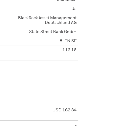
Ja
BlackRock Asset Management
Deutschland AG
State Street Bank GmbH
BLTN SE
116.18
USD 162.84
-