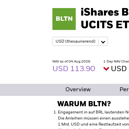
iShares 
BLTN
UCITS ET
NAV as of 04.Aug.2026
1 Day NAV Chan
USD 113.90
USD 
Overview
Pe
WARUM
BLTN
?
Engagement in auf BRL lautenden Nu
Die Anleihen müssen einen aussteh
1 Mrd. USD und eine Restlaufzeit von