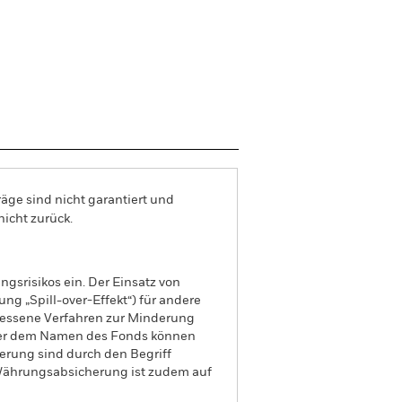
äge sind nicht garantiert und
nicht zurück.
gsrisikos ein. Der Einsatz von
ng „Spill-over-Effekt“) für andere
emessene Verfahren zur Minderung
nter dem Namen des Fonds können
herung sind durch den Begriff
t Währungsabsicherung ist zudem auf