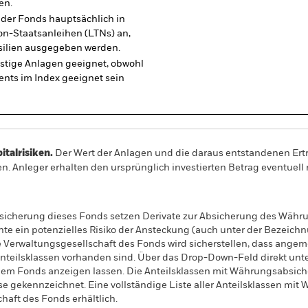
en.
t der Fonds hauptsächlich in
on-Staatsanleihen (LTNs) an,
asilien ausgegeben werden.
fristige Anlagen geeignet, obwohl
nts im Index geeignet sein
alrisiken.
Der Wert der Anlagen und die daraus entstandenen Ertr
n. Anleger erhalten den ursprünglich investierten Betrag eventuell 
sicherung dieses Fonds setzen Derivate zur Absicherung des Währun
nte ein potenzielles Risiko der Ansteckung (auch unter der Bezeichnu
e Verwaltungsgesellschaft des Fonds wird sicherstellen, dass ang
 Anteilsklassen vorhanden sind. Über das Drop-Down-Feld direkt u
in dem Fonds anzeigen lassen. Die Anteilsklassen mit Währungsabsic
e gekennzeichnet. Eine vollständige Liste aller Anteilsklassen mi
haft des Fonds erhältlich.