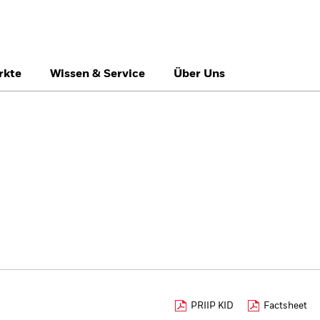
rkte
Wissen & Service
Über Uns
België
Brazil
Ca
Professionelle Anle
Denmark
Deutschland
Du
Hong Kong - 香港
Italia
Ja
México
Nederland
No
Singapore
South Africa
Sw
Õsterreich
Location not listed
PRIIP KID
Factsheet