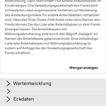
Bezeichnung „Spill-over-Effekt“) für andere Anteilsklassen im
Fonds bergen. Die Verwaltungsgesellschaft des Fonds wird
sicherstellen, dass angemessene Verfahren zur Minderung
des Ansteckungsrisikos für andere Anteilsklassen vorhanden
sind. Über das Drop-Down-Feld direkt unter dem Namen des
Fonds können Sie die Liste aller Anteilsklassen in dem Fonds
anzeigen lassen. Die Anteilsklassen mit
Währungsabsicherung sind durch den Begriff „Hedged“ im
Namen der Anteilsklasse gekennzeichnet. Eine vollständige
Liste aller Anteilsklassen mit Währungsabsicherung ist
zudem auf Anfrage bei der Verwaltungsgesellschaft des
Fonds erhältlich.
Weniger anzeigen
iShares iBonds Dec 2028 Term € Corp Crossover
UCITS ETF
Wertentwicklung
Renditen
Eckdaten
Zinsschwankungen, Änderungen des Kreditrisikos und/oder
der Ausfall eines Emittenten haben wesentliche