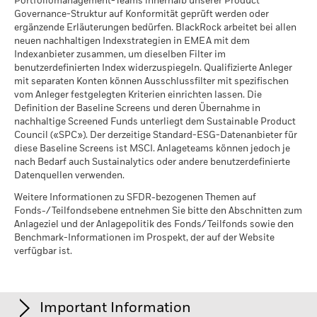
Portfoliomanagement-Teams innerhalb unserer Product
ein Entleiher vor der Rückgabe der Werpapiere ausfällt und
Governance-Struktur auf Konformität geprüft werden oder
iShares II plc - Prospectus (German -
MSCI-Daten zum impliziten
>2,0-2,5° C
auf Grund von Marktbewegungen der Wert der Sicherheiten
Temperaturanstieg (+0-
ergänzende Erläuterungen bedürfen. BlackRock arbeitet bei allen
Switzerland)
fällt und / oder der Wert der verliehenen Wertpapiere
3,0°C)
neuen nachhaltigen Indexstrategien in EMEA mit dem
Abdeckung der
78.87%
Per 17.Juli2026
ansteigt.
Indexanbieter zusammen, um dieselben Filter im
geschäftlichen
iShares II plc - Prospectus (German -
Beteiligungen
benutzerdefinierten Index widerzuspiegeln. Qualifizierte Anleger
MSCI ESG-%-Abdeckung
90.36
Austria^Germany^Switzerland)
Per 07.Aug.2026
mit separaten Konten können Ausschlussfilter mit spezifischen
Per 17.Juli2026
vom Anleger festgelegten Kriterien einrichten lassen. Die
Nicht abgedeckter
21.13%
Definition der Baseline Screens und deren Übernahme in
MSCI ESG-Qualitätswert -
20.11
prozentualer Anteil des
nachhaltige Screened Funds unterliegt dem Sustainable Product
Perzentil Vergleichsgruppe
Fonds
Sustainability related disclosure - ISIX28TTL
Council («SPC»). Der derzeitige Standard-ESG-Datenanbieter für
Per 17.Juli2026
Per 07.Aug.2026
(en)
diese Baseline Screens ist MSCI. Anlageteams können jedoch je
Fonds in der
562
nach Bedarf auch Sustainalytics oder andere benutzerdefinierte
Die hierüber für Kraftwerkskohle und Ölsande aufgeführten
Vergleichsgruppe
Datenquellen verwenden.
Sustainability related disclosure - ISIX28TTL
Per 17.Juli2026
Engagements in geschäftlichen Beteiligungen von BlackRock
(fr)
werden für Unternehmen berechnet und ausgewiesen, die
Weitere Informationen zu SFDR-bezogenen Themen auf
MSCI-Daten zur gewichteten
98.66
Fonds-/Teilfondsebene entnehmen Sie bitte den Abschnitten zum
gemäss der Definition von MSCI ESG Research mehr als 5 %
durchschnittlichen
Anlageziel und der Anlagepolitik des Fonds/Teilfonds sowie den
ihres Umsatzes mit Kraftwerkskohle oder Ölsanden
Kohlenstoffintensität in
Benchmark-Informationen im Prospekt, der auf der Website
Prozent
erwirtschaften. Für Engagements in Unternehmen, die
Sustainability related disclosure - ISIX28TTL
verfügbar ist.
Per 17.Juli2026
gemäss der Definition von MSCI ESG Research anderweitige
(it)
Umsätze mit Kraftwerkskohle oder Ölsanden (bei einer
MSCI-Daten zum impliziten
97.04
Umsatzschwelle von 0 %) erzielen, verhält es sich wie folgt:
Temperaturanstieg in Prozent
Sustainability related disclosure - ISIX28TTL
Für Kraftwerkskohle 0.15% und für Ölsande 0.00%.
Important Information
(de)
Per 17.Juli2026