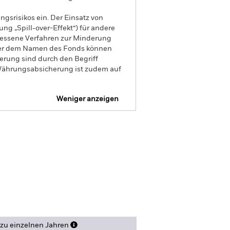
gsrisikos ein. Der Einsatz von
ng „Spill-over-Effekt“) für andere
emessene Verfahren zur Minderung
nter dem Namen des Fonds können
herung sind durch den Begriff
t Währungsabsicherung ist zudem auf
Weniger anzeigen
pekt
SFDR Web Disclosure
nen
Literature
zu einzelnen Jahren