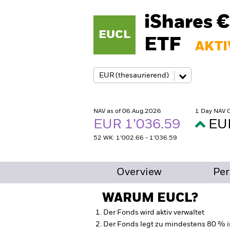
iShares 
EUCL
ETF
AKTI
NAV as of 06.Aug.2026
1 Day NAV 
EUR 1’036.59
EU
52 WK: 1’002.66 - 1’036.59
Overview
Pe
WARUM
EUCL
?
Der Fonds wird aktiv verwaltet
Der Fonds legt zu mindestens 80 % 