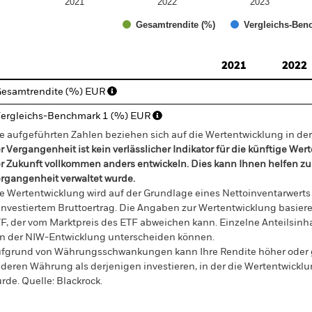
2021
2022
2023
Gesamtrendite (%)
Vergleichs-Ben
d of interactive chart.
2021
2022
esamtrendite (%) EUR
ergleichs-Benchmark 1 (%) EUR
e aufgeführten Zahlen beziehen sich auf die Wertentwicklung in de
r Vergangenheit ist kein verlässlicher Indikator für die künftige Wer
r Zukunft vollkommen anders entwickeln. Dies kann Ihnen helfen zu 
rgangenheit verwaltet wurde.
e Wertentwicklung wird auf der Grundlage eines Nettoinventarwerts
investiertem Bruttoertrag. Die Angaben zur Wertentwicklung basier
F, der vom Marktpreis des ETF abweichen kann. Einzelne Anteilsinha
n der NIW-Entwicklung unterscheiden können.
fgrund von Währungsschwankungen kann Ihre Rendite höher oder geri
deren Währung als derjenigen investieren, in der die Wertentwickl
rde.
Quelle:
Blackrock.