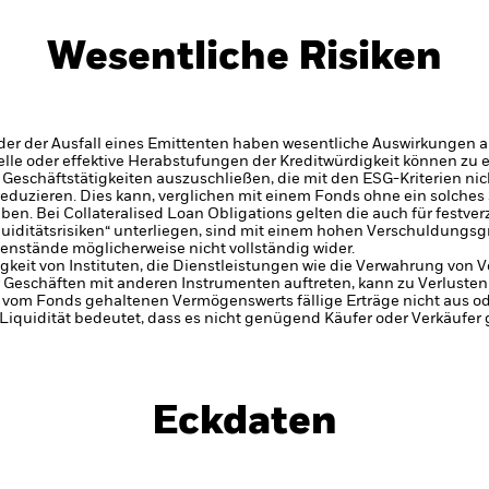
Wesentliche Risiken
er der Ausfall eines Emittenten haben wesentliche Auswirkungen a
elle oder effektive Herabstufungen der Kreditwürdigkeit können zu 
eschäftstätigkeiten auszuschließen, die mit den ESG-Kriterien nic
eduzieren. Dies kann, verglichen mit einem Fonds ohne ein solches
aben.
Bei Collateralised Loan Obligations gelten die auch für festv
quiditätsrisiken“ unterliegen, sind mit einem hohen Verschuldung
stände möglicherweise nicht vollständig wider.
gkeit von Instituten, die Dienstleistungen wie die Verwahrung von
Geschäften mit anderen Instrumenten auftreten, kann zu Verlusten 
 vom Fonds gehaltenen Vermögenswerts fällige Erträge nicht aus oder
e Liquidität bedeutet, dass es nicht genügend Käufer oder Verkäufer 
Eckdaten