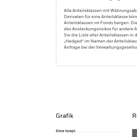
Alle Anteilsklassen mit Währungsab
Derivaten für eine Anteilsklasse kön
Anteilsklassen im Fonds bergen. Di
des Ansteckungsrisikos für andere
Sie die Liste aller Anteilsklassen 
„Hedged“ im Namen der Anteilsklass
Anfrage bei der Verwaltungsgesellsc
iShares € AAA CLO Active
AKTIV
Overview
Pe
Grafik
R
Since Incept.
Since Incept.
Line chart with 267 data points.