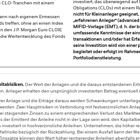
investiert, das überwiegend auf
n CLO-Tranchen mit einem
Obligations (CLOs) mit einem R
nicht für Kleinanleger geeignet,
 kann nach eigenem Ermessen
„erfahrenen Anleger“ (advanced 
s treffen, ohne an einen Index
MIFID-Vorlage (EMT), d. h. der 
en den J.P. Morgan Euro CLOIE
umfassende Kenntnisse der ein
 die Wertentwicklung des Fonds
transaktionen und/oder hat Erf
seine Investition wird von eine
begleitet oder erfolgt im Rahme
Portfoliodienstleistung.
alrisiken.
Der Wert der Anlagen und die daraus entstandenen Ertr
n. Anleger erhalten den ursprünglich investierten Betrag eventuell 
rer Anlage und die Erträge daraus werden Schwankungen unterliege
werden. Zwei Hauptrisiken in Verbindung mit festverzinslichen Anla
 bei steigenden Zinsen zu einem entsprechenden Verlust des Marktwer
ss der Emittent der Anleihe nicht in der Lage sein wird, den Kapita
 investiert in hochverzinsliche Anleihen. Unternehmen, die höher 
allrisiko bezüglich der Rückzahlung. Bei einem Ausfall kann der Wer
inssätze können den Wert höher rentierender Anleihen ebenfalls er