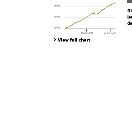
The chart has 1 X axis displaying Time. Ran
10’300
The chart has 1 Y axis displaying values. Range:
Di
le
10’150
de
10’000
31 Dez 2025
30 Jun 2026
Ch
End of interactive chart.
Ba
View full chart
Th
Th
V