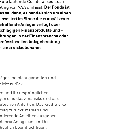
 Euro lautende Collateralised Loan
ating von AAA umfasst.
Der Fonds ist
 es sei denn, es handelt sich um einen
investor) im Sinne der europäischen
betreffende Anleger verfügt über
schlägigen Finanzprodukte und -
ahrungen in der Finanzbranche oder
r professionellen Anlageberatung
n einer diskretionären
äge sind nicht garantiert und
nicht zurück.
n und Ihr ursprünglicher
gen sind das Zinsrisiko und das
tes von Anleihen. Das Kreditrisiko
lbetrag zurückzuzahlen und
rentierende Anleihen ausgeben,
t Ihrer Anlage sinken. Die
heblich beeinträchtigen.