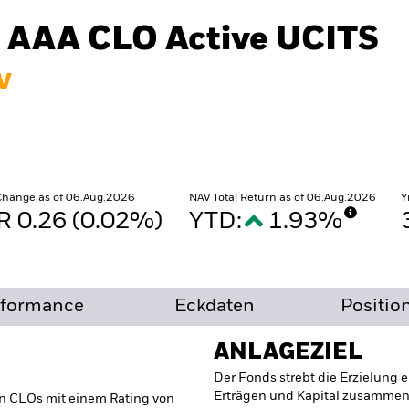
€ AAA CLO Active UCITS
V
Change as of 06.Aug.2026
NAV Total Return as of 06.Aug.2026
Y
R 0.26 (0.02%)
YTD:
1.93%
rformance
Eckdaten
Positio
ANLAGEZIEL
Der Fonds strebt die Erzielung e
Erträgen und Kapital zusammense
in CLOs mit einem Rating von