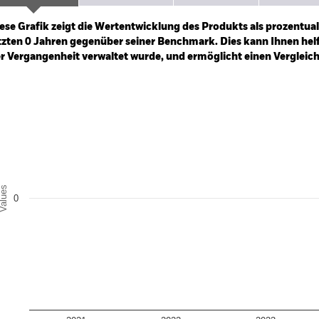
ge: 2025-07-18 00:00:00 to 2026-08-06 00:00:00.
 0 to 4.5.
ese Grafik zeigt die Wertentwicklung des Produkts als prozentual
tzten 0 Jahren gegenüber seiner Benchmark. Dies kann Ihnen helfe
r Vergangenheit verwaltet wurde, und ermöglicht einen Vergleic
art
r chart with 2 data series.
e chart has 1 X axis displaying categories.
e chart has 1 Y axis displaying Values. Range: -0.5 to 0.5.
alues
0