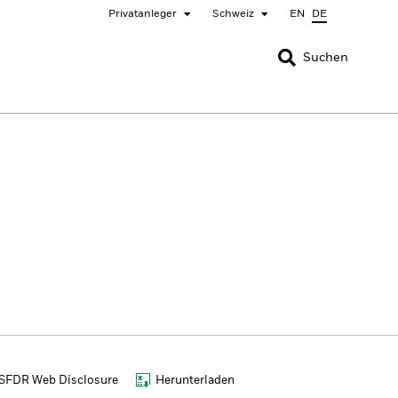
Privatanleger
Schweiz
EN
DE
SCHLIESSEN
SCHLIESSEN
Suchen
nada
Chile
ger
bai (IFC)
España
pan - 日本
Korea - 한국
rway
Polska
eden
Taiwan - 台灣
SFDR Web Disclosure
Herunterladen