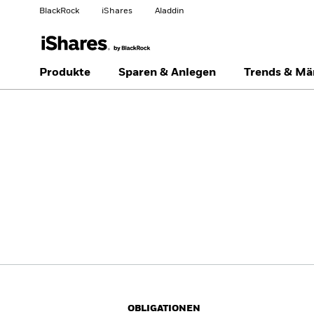
BlackRock
iShares
Aladdin
Land ändern
Anlegertyp wechseln
Produkte
Sparen & Anlegen
Trends & Mä
Americas Offshore
Australia
Privatanleger
China Offshore - 中国
Colombia
境外
Finland
France
Luxembourg
Magyarország
Portugal
Schweiz
United Kingdom
United States
OBLIGATIONEN