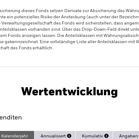
sicherung dieses Fonds setzen Derivate zur Absicherung des Währun
nte ein potenzielles Risiko der Ansteckung (auch unter der Bezeichnu
e Verwaltungsgesellschaft des Fonds wird sicherstellen, dass ang
 Anteilsklassen vorhanden sind. Über das Drop-Down-Feld direkt u
in dem Fonds anzeigen lassen. Die Anteilsklassen mit Währungsabsic
e gekennzeichnet. Eine vollständige Liste aller Anteilsklassen mi
haft des Fonds erhältlich.
PRIIP KID
Factsheet
Verkaufspros
 UCITS ETF
Herunterladen
Wertentwicklung
rformance
Eckdaten
Positio
enditen
Kalenderjahr
Annualisiert
Kumulativ
Angaben 