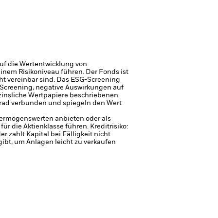
uf die Wertentwicklung von
einem Risikoniveau führen.
Der Fonds ist
ht vereinbar sind. Das ESG-Screening
 Screening, negative Auswirkungen auf
erzinsliche Wertpapiere beschriebenen
sgrad verbunden und spiegeln den Wert
 Vermögenswerten anbieten oder als
für die Aktienklasse führen.
Kreditrisiko:
 zahlt Kapital bei Fälligkeit nicht
gibt, um Anlagen leicht zu verkaufen