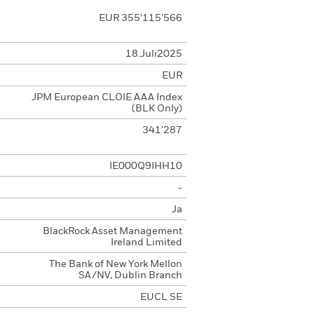
EUR 355’115’566
18.Juli2025
EUR
JPM European CLOIE AAA Index
(BLK Only)
341’287
IE000Q9IHH10
-
Ja
BlackRock Asset Management
Ireland Limited
The Bank of New York Mellon
SA/NV, Dublin Branch
EUCL SE