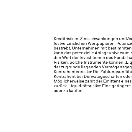
Kreditrisiken, Zinsschwankungen und/od
festverzinslichen Wertpapieren. Potenzi
bestrebt, Unternehmen mit bestimmten G
kann das potenzielle Anlageuniversum r
den Wert der Investitionen des Fonds h
Risiken. Solche Instrumente können „Li
der zugrunde liegenden Vermögensgegen
Kontrahentenrisiko: Die Zahlungsunfähi
Kontrahent bei Derivategeschäften oder 
Möglicherweise zahlt der Emittent eines
zurück.
Liquiditätsrisiko: Eine geringer
oder zu kaufen.