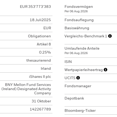
EUR 353’773’383
Fondsvermögen
Per 06.Aug.2026
18.Juli2025
Fondsauflegung
EUR
Basiswährung
Obligationen
Vergleichs-Benchmark 1
Artikel 8
Umlaufende Anteile
0.25%
Per 06.Aug.2026
thesaurierend
ISIN
Irland
Wertpapierleiheertrag
iShares II plc
UCITS
BNY Mellon Fund Services
Fondsmanager
(Ireland) Designated Activity
Company
Depotbank
31 Oktober
142267789
Bloomberg-Ticker