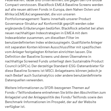
Feuerwaffen, Tabak und Unternehmen, die gegen den UN Global
iShares III plc - Prospectus (English)
höher oder geringer ausfallen, falls Sie in einer anderen
Per 06.Aug.2026
vierteljährlich mit einer einmonatigen Verzögerung Angaben
Compact verstossen. BlackRock EMEA Baseline Screens werden
Per 17.Juli2026
Währung als derjenigen investieren, in der die
zur Wertentwicklung zu veröffentlichen. Das bedeutet, dass
auf alle neuen aktiven Fonds in Europa, dem Nahen Osten und
Wertentwicklung in der Vergangenheit berechnet wurde.
MSCI-Daten zum impliziten
>2,5-3,0° C
die Renditen für den Zeitraum vom 01/01/2019 bis
Afrika («EMEA») angewendet, die von unseren
Temperaturanstieg (+0-
Quelle:
Blackrock.
31/12/2019 ab dem 01/02/2020 veröffentlicht werden
Portfoliomanagement-Teams innerhalb unserer Product
3,0°C)
Abdeckung der
95.15%
können.
Governance-Struktur auf Konformität geprüft werden oder
iShares III plc - Prospectus (English -
Per 17.Juli2026
geschäftlichen
ergänzende Erläuterungen bedürfen. BlackRock arbeitet bei allen
Switzerland)
Beteiligungen
neuen nachhaltigen Indexstrategien in EMEA mit dem
Das maximale Leihvolumen kann im Laufe der Zeit
MSCI ESG-%-Abdeckung
97.76
Per 06.Aug.2026
Indexanbieter zusammen, um dieselben Filter im
Schwankungen unterliegen.
Per 17.Juli2026
iShares III plc - Prospectus (German -
benutzerdefinierten Index widerzuspiegeln. Qualifizierte Anleger
Nicht abgedeckter
4.85%
Switzerland)
MSCI ESG-Qualitätswert -
76.30
mit separaten Konten können Ausschlussfilter mit spezifischen
prozentualer Anteil des
Bei der Wertpapierleihe besteht das Risiko von Verlusten falls
Perzentil Vergleichsgruppe
Fonds
vom Anleger festgelegten Kriterien einrichten lassen. Die
ein Entleiher vor der Rückgabe der Werpapiere ausfällt und
Per 17.Juli2026
Per 06.Aug.2026
Definition der Baseline Screens und deren Übernahme in
auf Grund von Marktbewegungen der Wert der Sicherheiten
nachhaltige Screened Funds unterliegt dem Sustainable Product
fällt und / oder der Wert der verliehenen Wertpapiere
Fonds in der
1’329
iShares III plc - Prospectus (German -
Council («SPC»). Der derzeitige Standard-ESG-Datenanbieter für
Die hierüber für Kraftwerkskohle und Ölsande aufgeführten
Vergleichsgruppe
ansteigt.
Austria^Germany^Switzerland)
diese Baseline Screens ist MSCI. Anlageteams können jedoch je
Per 17.Juli2026
Engagements in geschäftlichen Beteiligungen von BlackRock
nach Bedarf auch Sustainalytics oder andere benutzerdefinierte
werden für Unternehmen berechnet und ausgewiesen, die
MSCI-Daten zur gewichteten
87.63
Datenquellen verwenden.
gemäss der Definition von MSCI ESG Research mehr als 5 %
durchschnittlichen
ihres Umsatzes mit Kraftwerkskohle oder Ölsanden
Kohlenstoffintensität in
Weitere Informationen zu SFDR-bezogenen Themen auf
See all documents
Prozent
erwirtschaften. Für Engagements in Unternehmen, die
Fonds-/Teilfondsebene entnehmen Sie bitte den Abschnitten zum
Per 17.Juli2026
gemäss der Definition von MSCI ESG Research anderweitige
Anlageziel und der Anlagepolitik des Fonds/Teilfonds sowie den
Umsätze mit Kraftwerkskohle oder Ölsanden (bei einer
Benchmark-Informationen im Prospekt, der auf der Website
MSCI-Daten zum impliziten
87.62
Umsatzschwelle von 0 %) erzielen, verhält es sich wie folgt:
verfügbar ist.
Temperaturanstieg in Prozent