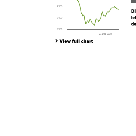
The chart has 1 X axis displaying Time. Ran
9’500
The chart has 1 Y axis displaying values. Range
Di
le
9’000
de
8’500
31 Dez 2024
Ch
End of interactive chart.
Ba
View full chart
Th
Th
V