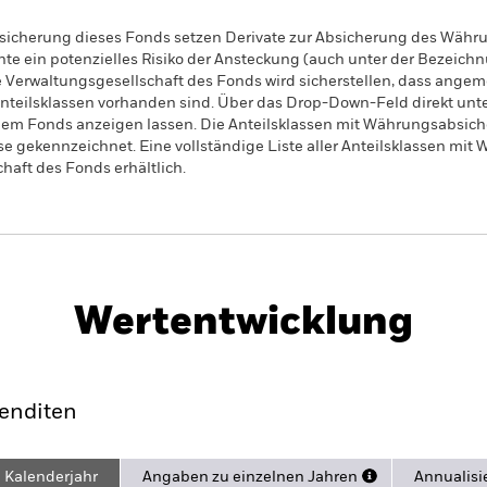
sicherung dieses Fonds setzen Derivate zur Absicherung des Währun
nte ein potenzielles Risiko der Ansteckung (auch unter der Bezeichnu
e Verwaltungsgesellschaft des Fonds wird sicherstellen, dass ang
 Anteilsklassen vorhanden sind. Über das Drop-Down-Feld direkt u
in dem Fonds anzeigen lassen. Die Anteilsklassen mit Währungsabsic
e gekennzeichnet. Eine vollständige Liste aller Anteilsklassen mi
haft des Fonds erhältlich.
PRIIP KID
Factsheet
Verkaufsp
ank Bonds
Herunterladen
Wertentwicklung
rformance
Eckdaten
Positio
enditen
Kalenderjahr
Angaben zu einzelnen Jahren
Annualisi