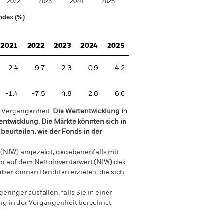
2022
2023
2024
2025
ndex (%)
2021
2022
2023
2024
2025
-2.4
-9.7
2.3
0.9
4.2
-1.4
-7.5
4.8
2.8
6.6
r Vergangenheit.
Die Wertentwicklung in
tentwicklung. Die Märkte könnten sich in
beurteilen, wie der Fonds in der
 (NIW) angezeigt, gegebenenfalls mit
en auf dem Nettoinventarwert (NIW) des
ber können Renditen erzielen, die sich
nger ausfallen, falls Sie in einer
ung in der Vergangenheit berechnet