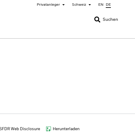
Privatanleger
Schweiz
EN
DE
SCHLIESSEN
SCHLIESSEN
Suchen
nada
Chile
ger
bai (IFC)
España
pan - 日本
Korea - 한국
rway
Polska
eden
Taiwan - 台灣
SFDR Web Disclosure
Herunterladen