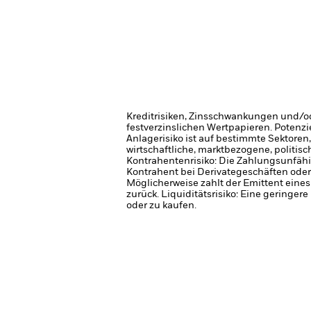
Kreditrisiken, Zinsschwankungen und/od
festverzinslichen Wertpapieren. Potenzi
Anlagerisiko ist auf bestimmte Sektoren
wirtschaftliche, marktbezogene, politis
Kontrahentenrisiko: Die Zahlungsunfähi
Kontrahent bei Derivategeschäften oder 
Möglicherweise zahlt der Emittent eines
zurück.
Liquiditätsrisiko: Eine geringer
oder zu kaufen.