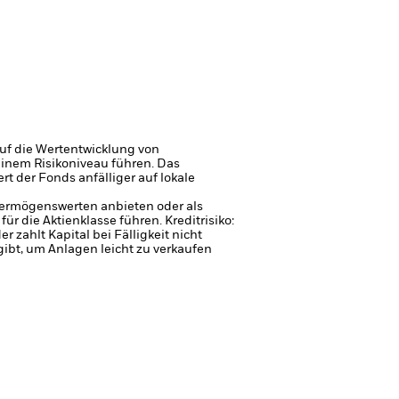
uf die Wertentwicklung von
einem Risikoniveau führen.
Das
t der Fonds anfälliger auf lokale
 Vermögenswerten anbieten oder als
für die Aktienklasse führen.
Kreditrisiko:
 zahlt Kapital bei Fälligkeit nicht
gibt, um Anlagen leicht zu verkaufen