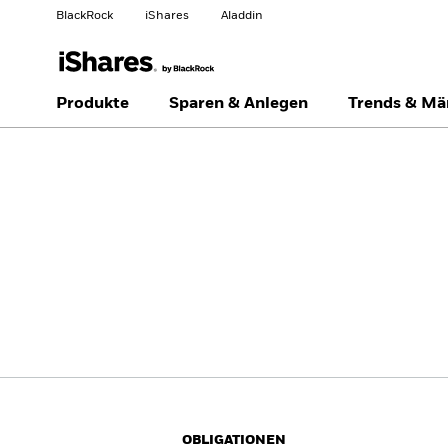
BlackRock
iShares
Aladdin
Land ändern
Anlegertyp wechseln
Produkte
Sparen & Anlegen
Trends & Mä
Americas Offshore
Australia
Privatanleger
China Offshore - 中国
Colombia
境外
Finland
France
Luxembourg
Magyarország
Portugal
Schweiz
United Kingdom
United States
OBLIGATIONEN