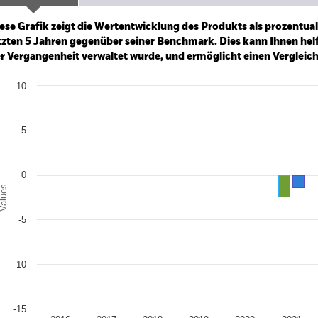
ge: 2020-08-01 00:00:00 to 2026-08-06 00:00:00.
: -15 to 0.
ese Grafik zeigt die Wertentwicklung des Produkts als prozentual
tzten 5 Jahren gegenüber seiner Benchmark. Dies kann Ihnen helfe
r Vergangenheit verwaltet wurde, und ermöglicht einen Vergleic
art
10
r chart with 2 data series.
e chart has 1 X axis displaying categories.
e chart has 1 Y axis displaying Values. Range: -15 to 10.
5
0
alues
-5
-10
-15