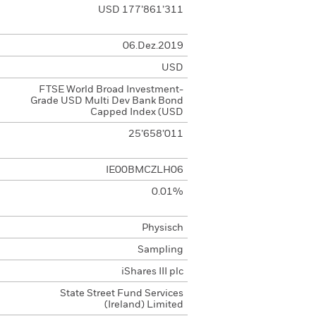
USD 177’861’311
06.Dez.2019
USD
FTSE World Broad Investment-
Grade USD Multi Dev Bank Bond
Capped Index (USD
25’658’011
IE00BMCZLH06
0.01%
Physisch
Sampling
iShares III plc
State Street Fund Services
(Ireland) Limited