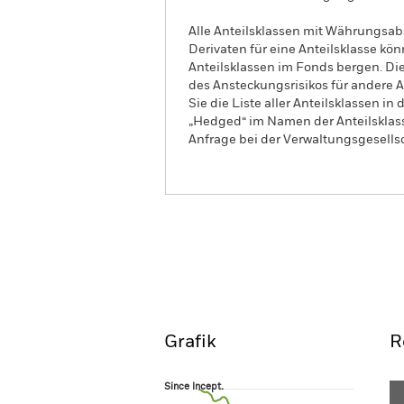
Alle Anteilsklassen mit Währungsab
Derivaten für eine Anteilsklasse kön
Anteilsklassen im Fonds bergen. Di
des Ansteckungsrisikos für andere
Sie die Liste aller Anteilsklassen 
„Hedged“ im Namen der Anteilsklass
Anfrage bei der Verwaltungsgesellsc
iShares $ Development B
UCITS ETF
Overview
Pe
Grafik
R
Since Incept.
Since Incept.
Line chart with 73 data points.