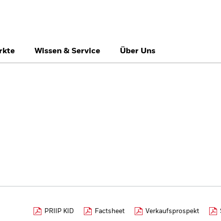
rkte
Wissen & Service
Über Uns
België
Brazil
Ca
Professionelle Anle
Denmark
Deutschland
Du
Hong Kong - 香港
Italia
Ja
México
Nederland
No
Singapore
South Africa
Sw
Õsterreich
Location not listed
PRIIP KID
Factsheet
Verkaufsprospekt