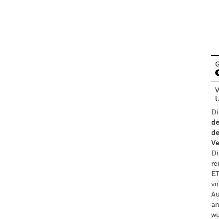
En
G
V
Di
de
de
Ve
Di
re
ET
vo
Au
an
wu