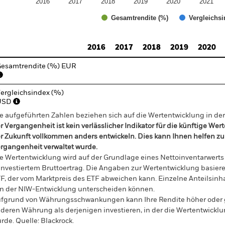
2016
2017
2018
2019
2020
2021
Gesamtrendite (%)
Vergleichsi
d of interactive chart.
2016
2017
2018
2019
2020
esamtrendite (%) EUR
ergleichsindex (%)
USD
e aufgeführten Zahlen beziehen sich auf die Wertentwicklung in de
r Vergangenheit ist kein verlässlicher Indikator für die künftige Wer
r Zukunft vollkommen anders entwickeln. Dies kann Ihnen helfen zu 
rgangenheit verwaltet wurde.
e Wertentwicklung wird auf der Grundlage eines Nettoinventarwerts
investiertem Bruttoertrag. Die Angaben zur Wertentwicklung basier
F, der vom Marktpreis des ETF abweichen kann. Einzelne Anteilsinha
n der NIW-Entwicklung unterscheiden können.
fgrund von Währungsschwankungen kann Ihre Rendite höher oder geri
deren Währung als derjenigen investieren, in der die Wertentwickl
rde.
Quelle:
Blackrock.