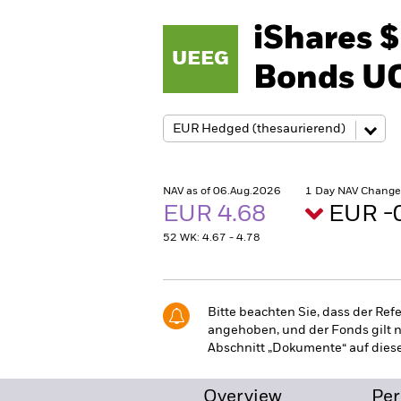
iShares 
UEEG
Bonds U
NAV as of 06.Aug.2026
1 Day NAV Change
EUR 4.68
EUR -
52 WK: 4.67 - 4.78
Bitte beachten Sie, dass der R
angehoben, und der Fonds gilt n
Abschnitt „Dokumente“ auf diese
Overview
Pe