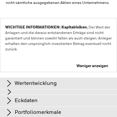
nicht sämtliche ausgegebenen Aktien eines Unternehmens.
WICHTIGE INFORMATIONEN: Kapitalrisiken.
Der Wert der
Anlagen und die daraus entstandenen Erträge sind nicht
garantiert und können sowohl fallen als auch steigen. Anleger
erhalten den ursprünglich investierten Betrag eventuell nicht
zurück.
Weniger anzeigen
iShares Japan Equity Index Fund (CH)
Wertentwicklung
Grafik
Eckdaten
Das Anlagerisiko ist auf bestimmte Sektoren, Länder,
Währungen oder Unternehmen konzentriert. Folglich reagiert
der Fonds anfälliger auf lokale wirtschaftliche,
View full chart
Portfoliomerkmale
marktbezogene, politische, nachhaltigkeitsbezogene oder
Anteilsklassenvermögen
-