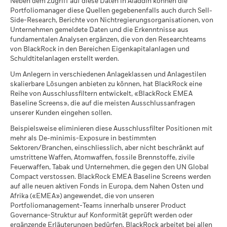
Aufstellung der Portfoliopositionen und ausgewählter
werden. Weitere Informationen zur Anlagestrategie finden Sie
Neben dem Zugriff auf diese Daten in Aladdin können die
0
UCITS
Ja
iShares IV plc - Annual Report (German -
analytischer Kennzahlen.
Per
Portfoliomanager diese Quellen gegebenenfalls auch durch Sell-
im Fondsprospekt.
Switzerland)
Side-Research, Berichte von Nichtregierungsorganisationen, von
Fondsmanager
BlackRock Asset Management
Szenarien
Unternehmen gemeldete Daten und die Erkenntnisse aus
Ireland Limited
Näheres zu den MSCI-Methoden, die den
-10
fundamentalen Analysen ergänzen, die von den Researchteams
Nachhaltigkeitsmerkmalen zugrunde liegen, erfahren Sie
Depotbank
State Street Custodial
Es gibt keine garantierte Mindestrendite. Si
Mindest.
von BlackRock in den Bereichen Eigenkapitalanlagen und
Sustainability related disclosure - ISSAJPTTL
über die
nachstehenden Links.
Services (Ireland) Limited
Von
Schuldtitelanlagen erstellt werden.
(en)
-20
30.Juni2016
30.J
Was Sie nach Abzug der Kosten erhalten kö
Bloomberg-Ticker
SDJP BW
2016
2017
2018
2019
2020
2021
2022
2023
2024
2025
Stress
Bis
Um Anlegern in verschiedenen Anlageklassen und Anlagestilen
Jährliche Durchschnittsrendite
MSCI ESG-Fondsbewertung
AA
30.Juni2017
30.J
skalierbare Lösungen anbieten zu können, hat BlackRock eine
(AAA-CCC)
Sustainability related disclosure - ISSAJPTTL
Reihe von Ausschlussfiltern entwickelt, «BlackRock EMEA
Gesamtrendite (%)
Vergleichsindex (%)
Per 17.Juli2026
(fr)
Was Sie nach Abzug der Kosten erhalten kö
Wertpapierleiheertrag (%)
Ungünstig
Baseline Screens», die auf die meisten Ausschlussanfragen
Jährliche Durchschnittsrendite
End of interactive chart.
unserer Kunden eingehen sollen.
MSCI ESG-Qualitätswert (0-
7.78
10)
Durchschnittl. Leihgabe (% der AUM)
Was Sie nach Abzug der Kosten erhalten kö
Beispielsweise eliminieren diese Ausschlussfilter Positionen mit
Mittler
Per 17.Juli2026
iShares IV plc - Prospectus (English)
2016
2017
2018
2019
2020
20
Jährliche Durchschnittsrendite
mehr als De-minimis-Exposure in bestimmten
Maximum On-Loan (% der AUM)
Globale Lipper-
Equity Japan
Sektoren/Branchen, einschliesslich, aber nicht beschränkt auf
Gesamtrendite
Klassifizierung des Fonds
Was Sie nach Abzug der Kosten erhalten kö
umstrittene Waffen, Atomwaffen, fossile Brennstoffe, zivile
20.7
15.0
Günstig
Besicherung (% des Kredits)
(%) USD
Jährliche Durchschnittsrendite
Per 17.Juli2026
Feuerwaffen, Tabak und Unternehmen, die gegen den UN Global
iShares IV plc - Prospectus (English -
Compact verstossen. BlackRock EMEA Baseline Screens werden
Switzerland)
Das Stressszenario zeigt, was Sie im Fall extremer
Vergleichsindex
MSCI-gewichtete
57.93
21.0
15.2
auf alle neuen aktiven Fonds in Europa, dem Nahen Osten und
durchschnittliche
(%) USD
Marktbedingungen zurückerhalten könnten.
Die annualisierte Rendite aus Wertpapierleihgeschäften
Afrika («EMEA») angewendet, die von unseren
Kohlenstoffintensität
errechnet sich aus den ungeprüften Nettoeinnahmen des
(Tonnen CO2E/$M UMSATZ)
Portfoliomanagement-Teams innerhalb unserer Product
Fonds aus der Wertpapierleihe über einen Zeitraum von 12
Governance-Struktur auf Konformität geprüft werden oder
iShares IV plc - Prospectus (German -
Die Wertentwicklung in der Vergangenheit ist keine Garantie
Monaten, dividiert durch den durchschnittlichen NAV des
Per 17.Juli2026
ergänzende Erläuterungen bedürfen. BlackRock arbeitet bei allen
Switzerland)