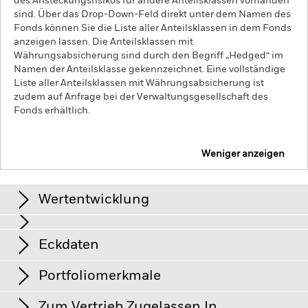
des Ansteckungsrisikos für andere Anteilsklassen vorhanden
sind. Über das Drop-Down-Feld direkt unter dem Namen des
Fonds können Sie die Liste aller Anteilsklassen in dem Fonds
anzeigen lassen. Die Anteilsklassen mit
Währungsabsicherung sind durch den Begriff „Hedged“ im
Namen der Anteilsklasse gekennzeichnet. Eine vollständige
Liste aller Anteilsklassen mit Währungsabsicherung ist
zudem auf Anfrage bei der Verwaltungsgesellschaft des
Fonds erhältlich.
Weniger anzeigen
iShares $ Floating Rate Bond UCITS ETF
Wertentwicklung
Grafik
Eckdaten
Kreditrisiken, Zinsschwankungen und/oder der Ausfall eines
Emittenten haben wesentliche Auswirkungen auf die
Wertentwicklung von festverzinslichen Wertpapieren.
View full chart
Portfoliomerkmale
Potenzielle oder effektive Herabstufungen der
Anteilsklassenvermögen
USD 3’906’536’098
Kreditwürdigkeit können zu einem Risikoniveau führen.
Das
Per 07.Aug.2026
Renditen
Anlagerisiko ist auf bestimmte Sektoren, Länder, Währungen
Zum Vertrieb Zugelassen In