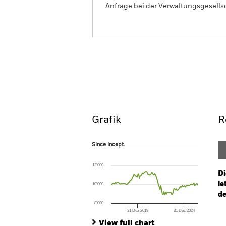
Anfrage bei der Verwaltungsgesellsc
iShares Green Bond Index
(IE)
Overview
Perform
Grafik
R
Since Incept.
Since Incept.
Line chart with 114 data points.
The chart has 1 X axis displaying Time. Ran
12’000
The chart has 1 Y axis displaying values. Range
Di
le
10’000
de
8’000
31 Dez 2019
31 Dez 2024
Ch
End of interactive chart.
Ba
View full chart