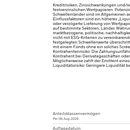
Kreditrisiken, Zinsschwankungen und/od
festverzinslichen Wertpapieren. Potenzi
Schwellenländer sind im Allgemeinen anf
Einflussfaktoren sind ein höheres „Liqu
oder verzögerte Lieferung von Wertpapi
auf bestimmte Sektoren, Länder, Währung
marktbezogene, politische, nachhaltigke
nicht mit ESG-Kriterien zu vereinbarend
festgelegten Schwellenwerte überschrit
mit einem Fonds ohne ein solches Scree
Kontrahentenrisiko: Die Zahlungsunfähi
Kontrahent bei Derivategeschäften oder
Möglicherweise zahlt der Emittent eine
Liquiditätsrisiko: Geringere Liquidität 
Anteilsklassenvermögen
Per 06.Aug.2026
Auflagedatum