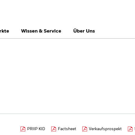
rkte
Wissen & Service
Über Uns
België
Brazil
Ca
Professionelle Anle
Denmark
Deutschland
Du
Hong Kong - 香港
Italia
Ja
México
Nederland
No
Singapore
South Africa
Sw
Õsterreich
Location not listed
PRIIP KID
Factsheet
Verkaufsprospekt