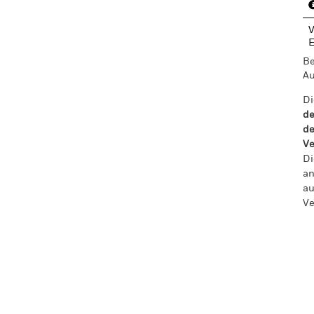
V
Be
Au
Di
de
de
Ve
Di
an
au
Ve