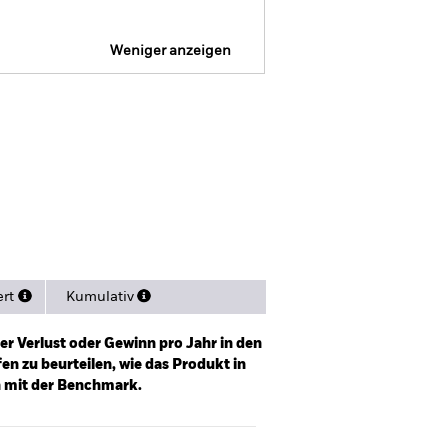
Weniger anzeigen
SFDR Web Disclosure
sitionen
Literature
ert
Kumulativ
er Verlust oder Gewinn pro Jahr in den
n zu beurteilen, wie das Produkt in
h mit der Benchmark.