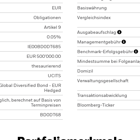
EUR
Basiswährung
Obligationen
Vergleichsindex
Artikel 9
Ausgabeaufschlag
0.05%
Managementgebühr
IE00BD0DT685
Benchmark-Erfolgsgebühr
EUR 500’000.00
Mindestsumme bei Folgeanl
thesaurierend
Domizil
UCITS
Verwaltungsgesellschaft
Global Diversified Bond - EUR
Hedged
Transaktionsabwicklung
glich, berechnet auf Basis von
Terminpreisen
Bloomberg-Ticker
BD0DT68