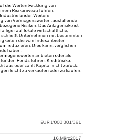
uf die Wertentwicklung von
einem Risikoniveau führen.
Industrieländer. Weitere
gung von Vermögenswerten, ausfallende
sbezogene Risiken.
Das Anlagerisiko ist
liger auf lokale wirtschaftliche,
x schließt Unternehmen mit bestimmten
tigkeiten die vom Indexanbieter
um reduzieren. Dies kann, verglichen
nds haben.
 Vermögenswerten anbieten oder als
 für den Fonds führen.
Kreditrisiko:
 aus oder zahlt Kapital nicht zurück.
agen leicht zu verkaufen oder zu kaufen.
EUR 1’003’301’361
16.März2017