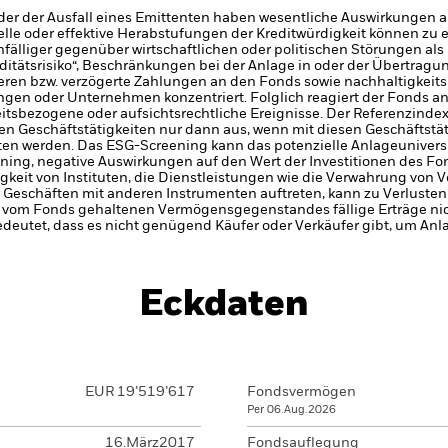
er der Ausfall eines Emittenten haben wesentliche Auswirkungen a
elle oder effektive Herabstufungen der Kreditwürdigkeit können zu 
älliger gegenüber wirtschaftlichen oder politischen Störungen als 
iditätsrisiko“, Beschränkungen bei der Anlage in oder der Übertra
eren bzw. verzögerte Zahlungen an den Fonds sowie nachhaltigkeit
en oder Unternehmen konzentriert. Folglich reagiert der Fonds anfäl
itsbezogene oder aufsichtsrechtliche Ereignisse.
Der Referenzinde
en Geschäftstätigkeiten nur dann aus, wenn mit diesen Geschäftstä
ten werden. Das ESG-Screening kann das potenzielle Anlageunivers
ning, negative Auswirkungen auf den Wert der Investitionen des Fo
gkeit von Instituten, die Dienstleistungen wie die Verwahrung von
 Geschäften mit anderen Instrumenten auftreten, kann zu Verlusten
s vom Fonds gehaltenen Vermögensgegenstandes fällige Erträge nicht
bedeutet, dass es nicht genügend Käufer oder Verkäufer gibt, um Anl
Eckdaten
EUR 19’519’617
Fondsvermögen
Per 06.Aug.2026
16.März2017
Fondsauflegung