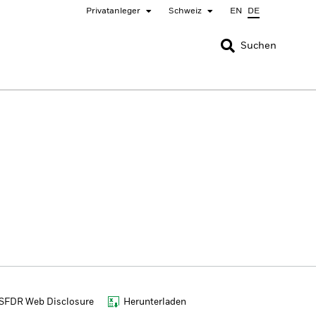
Privatanleger
Schweiz
EN
DE
SCHLIESSEN
SCHLIESSEN
Suchen
nada
Chile
ger
bai (IFC)
España
pan - 日本
Korea - 한국
rway
Polska
eden
Taiwan - 台灣
SFDR Web Disclosure
Herunterladen