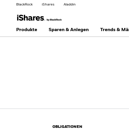
BlackRock
iShares
Aladdin
Land ändern
Anlegertyp wechseln
Produkte
Sparen & Anlegen
Trends & Mä
Americas Offshore
Australia
Privatanleger
China Offshore - 中国
Colombia
境外
Finland
France
Luxembourg
Magyarország
Portugal
Schweiz
United Kingdom
United States
OBLIGATIONEN