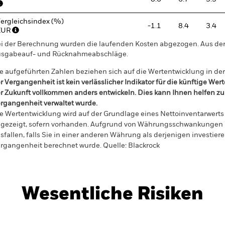
ergleichsindex (%)
-1.1
8.4
3.4
EUR
i der Berechnung wurden die laufenden Kosten abgezogen. Aus 
sgabeauf- und Rücknahmeabschläge.
e aufgeführten Zahlen beziehen sich auf die Wertentwicklung in de
r Vergangenheit ist kein verlässlicher Indikator für die künftige Wer
r Zukunft vollkommen anders entwickeln. Dies kann Ihnen helfen zu 
rgangenheit verwaltet wurde.
e Wertentwicklung wird auf der Grundlage eines Nettoinventarwerts 
gezeigt, sofern vorhanden. Aufgrund von Währungsschwankungen k
sfallen, falls Sie in einer anderen Währung als derjenigen investiere
rgangenheit berechnet wurde.
Quelle:
Blackrock
Wesentliche Risiken