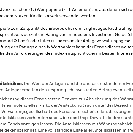
tverzinslichen (fv) Wertpapiere (z. B. Anleihen) an, aus denen sich
irektem Nutzen für die Umwelt verwendet werden.
papiere zum Zeitpunkt des Erwerbs über ein langfristiges Kreditrating
richt, was derzeit ein Rating von mindestens Investment Grade (d. 
andard & Poor’s oder Fitch ist, oder von der Anlageverwaltungsgesell
fung des Ratings eines fv Wertpapiers kann der Fonds dieses weiter 
 die den Anforderungen des Index entspricht oder im besten Interess
alrisiken.
Der Wert der Anlagen und die daraus entstandenen Ertr
n. Anleger erhalten den ursprünglich investierten Betrag eventuell 
sicherung dieses Fonds setzen Derivate zur Absicherung des Währun
nte ein potenzielles Risiko der Ansteckung (auch unter der Bezeichnu
e Verwaltungsgesellschaft des Fonds wird sicherstellen, dass ang
 Anteilsklassen vorhanden sind. Über das Drop-Down-Feld direkt u
in dem Fonds anzeigen lassen. Die Anteilsklassen mit Währungsabsic
e gekennzeichnet. Eine vollständige Liste aller Anteilsklassen mi