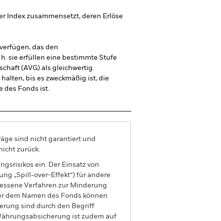
 der Index zusammensetzt, deren Erlöse
 verfügen, das den
h. sie erfüllen eine bestimmte Stufe
schaft (AVG) als gleichwertig
halten, bis es zweckmäßig ist, die
e des Fonds ist.
äge sind nicht garantiert und
nicht zurück.
gsrisikos ein. Der Einsatz von
ng „Spill-over-Effekt“) für andere
emessene Verfahren zur Minderung
nter dem Namen des Fonds können
herung sind durch den Begriff
t Währungsabsicherung ist zudem auf