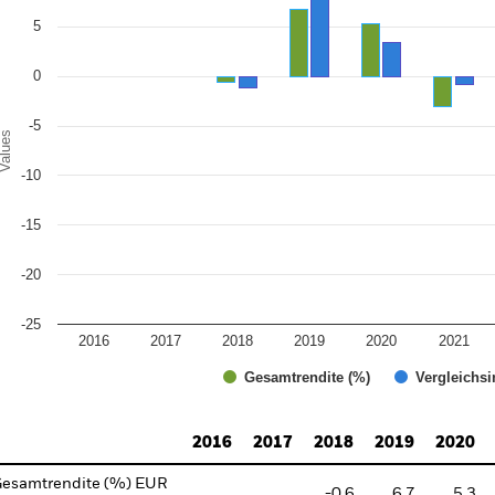
e chart has 1 X axis displaying categories.
e chart has 1 Y axis displaying Values. Range: -25 to 10.
5
0
-5
alues
-10
-15
-20
-25
2016
2017
2018
2019
2020
2021
Gesamtrendite (%)
Vergleichsi
d of interactive chart.
2016
2017
2018
2019
2020
esamtrendite (%) EUR
-0.6
6.7
5.3