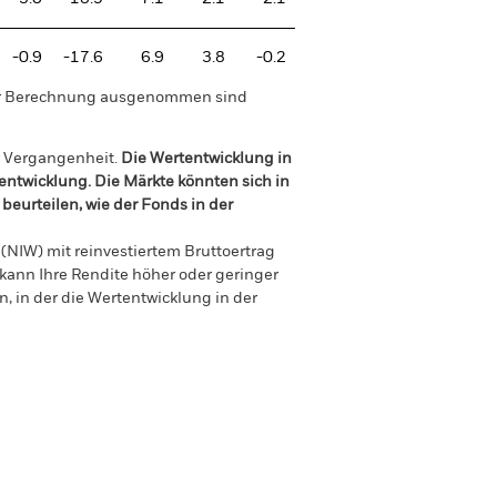
-0.9
-17.6
6.9
3.8
-0.2
der Berechnung ausgenommen sind
r Vergangenheit.
Die Wertentwicklung in
tentwicklung. Die Märkte könnten sich in
beurteilen, wie der Fonds in der
(NIW) mit reinvestiertem Bruttoertrag
ann Ihre Rendite höher oder geringer
n, in der die Wertentwicklung in der