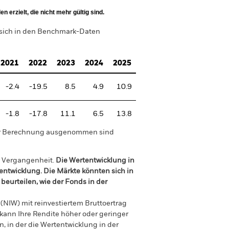
 erzielt, die nicht mehr gültig sind.
 sich in den Benchmark-Daten
2021
2022
2023
2024
2025
-2.4
-19.5
8.5
4.9
10.9
-1.8
-17.8
11.1
6.5
13.8
der Berechnung ausgenommen sind
r Vergangenheit.
Die Wertentwicklung in
tentwicklung. Die Märkte könnten sich in
beurteilen, wie der Fonds in der
(NIW) mit reinvestiertem Bruttoertrag
ann Ihre Rendite höher oder geringer
n, in der die Wertentwicklung in der