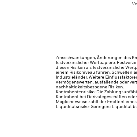
Ve
Zinsschwankungen, Änderungen des Kred
festverzinslicher Wertpapiere. Festver
diesen Risiken als festverzinsliche Wer
einem Risikoniveau führen.
Schwellenlän
Industrieländer. Weitere Einflussfaktor
Vermögenswerten, ausfallende oder ver
nachhaltigkeitsbezogene Risiken.
Kontrahentenrisiko: Die Zahlungsunfähi
Kontrahent bei Derivategeschäften oder
Möglicherweise zahlt der Emittent eine
Liquiditätsrisiko: Geringere Liquidität 