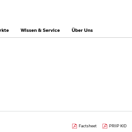
rkte
Wissen & Service
Über Uns
België
Brazil
Ca
Professionelle Anle
Denmark
Deutschland
Du
Hong Kong - 香港
Italia
Ja
México
Nederland
No
Singapore
South Africa
Sw
Õsterreich
Location not listed
Factsheet
PRIIP KID