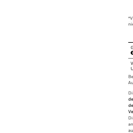
En
*V
ni
G
V
Be
Au
Di
de
de
Ve
Di
an
au