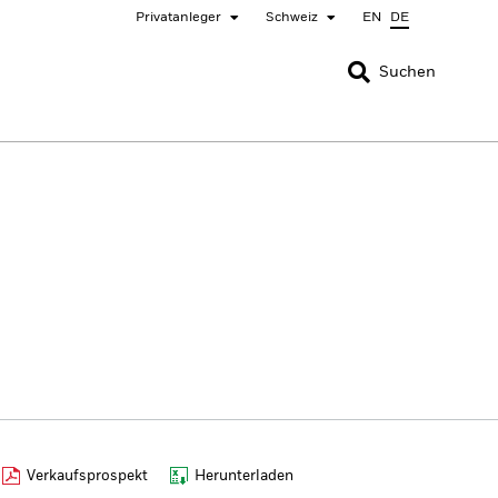
Privatanleger
Schweiz
EN
DE
SCHLIESSEN
SCHLIESSEN
Suchen
nada
Chile
ger
bai (IFC)
España
pan - 日本
Korea - 한국
rway
Polska
eden
Taiwan - 台灣
Verkaufsprospekt
Herunterladen