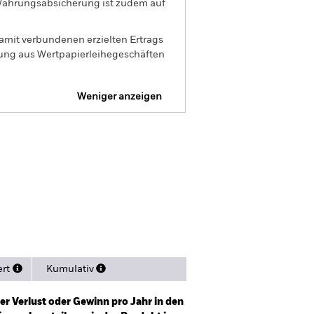
t Währungsabsicherung ist zudem auf
amit verbundenen erzielten Ertrags
ilung aus Wertpapierleihegeschäften
Weniger anzeigen
Verkaufsprospekt
sitionen
Literature
ert
Kumulativ
er Verlust oder Gewinn pro Jahr in den