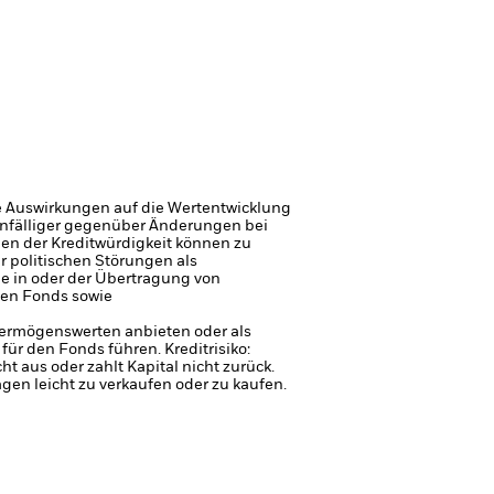
e Auswirkungen auf die Wertentwicklung
 anfälliger gegenüber Änderungen bei
gen der Kreditwürdigkeit können zu
r politischen Störungen als
ge in oder der Übertragung von
den Fonds sowie
 Vermögenswerten anbieten oder als
 für den Fonds führen.
Kreditrisiko:
 aus oder zahlt Kapital nicht zurück.
agen leicht zu verkaufen oder zu kaufen.