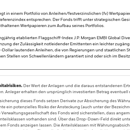
egt in einem Portfolio von Anleihen/festverzinslichen (fv) Wertpapie
Referenzindex entsprechen. Der Fonds trifft unter strategischen Ges
thaltenen Wertpapieren zum Aufbau seines Portfolios.
gjährig etablierten Flaggschiff-Index J.P. Morgan EMBI Global Dive
nzung der Zulässigkeit notleidender Emittenten ein leichter zugän
-Dollar lautenden Anleihen, die von Regierungen und staatlichen S
n Stellen von Schwellenländern garantiert sind oder sich im Besitz
alrisiken.
Der Wert der Anlagen und die daraus entstandenen Ertr
n. Anleger erhalten den ursprünglich investierten Betrag eventuell 
sicherung dieses Fonds setzen Derivate zur Absicherung des Währun
nte ein potenzielles Risiko der Ansteckung (auch unter der Bezeichnu
e Verwaltungsgesellschaft des Fonds wird sicherstellen, dass ang
 Anteilsklassen vorhanden sind. Über das Drop-Down-Feld direkt u
in dem Fonds anzeigen lassen. Die Anteilsklassen mit Währungsabsic