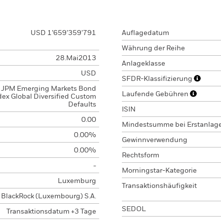
USD 1’659’359’791
Auflagedatum
Währung der Reihe
28.Mai2013
Anlageklasse
USD
SFDR-Klassifizierung
JPM Emerging Markets Bond
Laufende Gebühren
dex Global Diversified Custom
Defaults
ISIN
0.00
Mindestsumme bei Erstanlag
0.00%
Gewinnverwendung
0.00%
Rechtsform
-
Morningstar-Kategorie
Luxemburg
Transaktionshäufigkeit
BlackRock (Luxembourg) S.A.
SEDOL
Transaktionsdatum +3 Tage