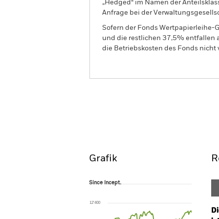
„Hedged“ im Namen der Anteilsklass
Anfrage bei der Verwaltungsgesellsc
Sofern der Fonds Wertpapierleihe-G
und die restlichen 37,5% entfallen
die Betriebskosten des Fonds nicht 
iShares Emerging Markets Gover
(LU)
Overview
Perform
Grafik
R
Since Incept.
Since Incept.
Line chart with 119 data points.
The chart has 1 X axis displaying Time. Ran
12’400
The chart has 1 Y axis displaying values. Range
Di