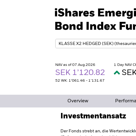
iShares Emerg
Bond Index Fu
NAV as of 07.Aug.2026
1 Day NAV C
SEK 1’120.82
SEK
52 WK: 1’061.46 - 1’131.67
Overview
Perform
Investmentansatz
Der Fonds strebt an, die Wertentwick