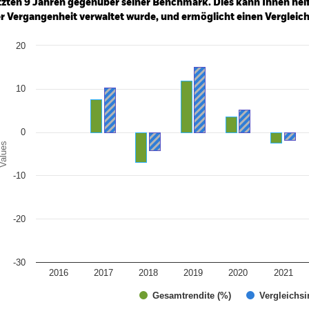
tzten 9 Jahren gegenüber seiner Benchmark. Dies kann Ihnen helfe
r Vergangenheit verwaltet wurde, und ermöglicht einen Vergleic
art
20
r chart with 2 data series.
e chart has 1 X axis displaying categories.
e chart has 1 Y axis displaying Values. Range: -30 to 20.
10
0
alues
-10
-20
-30
2016
2017
2018
2019
2020
2021
Gesamtrendite (%)
Vergleichsi