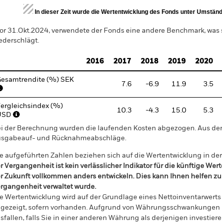
d of interactive chart.
In dieser Zeit wurde die Wertentwicklung des Fonds unter Umständen
or 31.Okt.2024, verwendete der Fonds eine andere Benchmark, was
ederschlägt.
2016
2017
2018
2019
2020
esamtrendite (%) SEK
7.6
-6.9
11.9
3.5
ergleichsindex (%)
10.3
-4.3
15.0
5.3
USD
i der Berechnung wurden die laufenden Kosten abgezogen. Aus 
sgabeauf- und Rücknahmeabschläge.
e aufgeführten Zahlen beziehen sich auf die Wertentwicklung in de
r Vergangenheit ist kein verlässlicher Indikator für die künftige Wer
r Zukunft vollkommen anders entwickeln. Dies kann Ihnen helfen zu 
rgangenheit verwaltet wurde.
e Wertentwicklung wird auf der Grundlage eines Nettoinventarwerts 
gezeigt, sofern vorhanden. Aufgrund von Währungsschwankungen k
sfallen, falls Sie in einer anderen Währung als derjenigen investiere