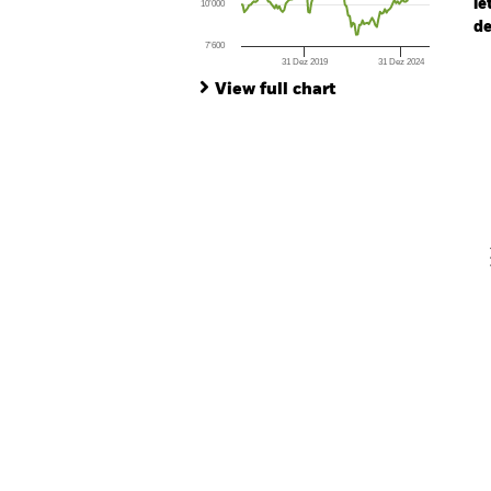
le
10’000
de
7’600
31 Dez 2019
31 Dez 2024
Ch
End of interactive chart.
Ba
View full chart
Th
Th
V