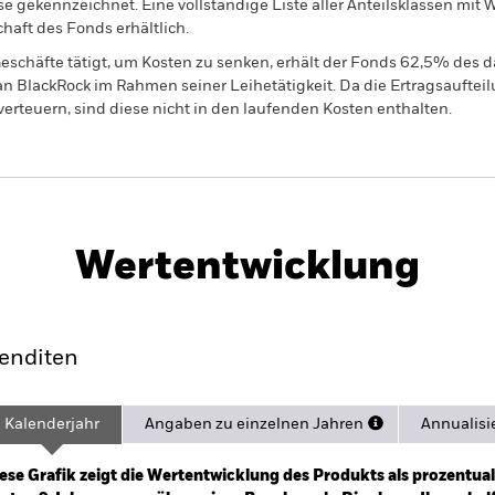
e gekennzeichnet. Eine vollständige Liste aller Anteilsklassen mi
haft des Fonds erhältlich.
eschäfte tätigt, um Kosten zu senken, erhält der Fonds 62,5% des d
 an BlackRock im Rahmen seiner Leihetätigkeit. Da die Ertragsaufte
verteuern, sind diese nicht in den laufenden Kosten enthalten.
Factsheet
PRIIP KID
nment Bond Index Fund
Herunterladen
Wertentwicklung
ance
Eckdaten
Managers
Po
enditen
Kalenderjahr
Angaben zu einzelnen Jahren
Annualisi
ge: 2016-09-01 00:00:00 to 2026-07-31 00:00:00.
: -24 to 48.
ese Grafik zeigt die Wertentwicklung des Produkts als prozentual