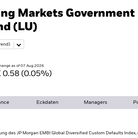
ing Markets Government
nd (LU)
hange as of 07.Aug.2026
 0.58 (0.05%)
ance
Eckdaten
Managers
Po
lung des JP Morgan EMBI Global Diversified Custom Defaults Index,