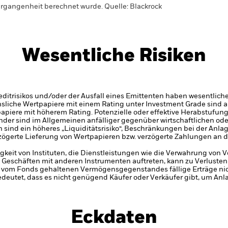
rgangenheit berechnet wurde.
Quelle:
Blackrock
Wesentliche Risiken
itrisikos und/oder der Ausfall eines Emittenten haben wesentlich
zinsliche Wertpapiere mit einem Rating unter Investment Grade sind
tpapiere mit höherem Rating. Potenzielle oder effektive Herabstufun
der sind im Allgemeinen anfälliger gegenüber wirtschaftlichen ode
en sind ein höheres „Liquiditätsrisiko“, Beschränkungen bei der Anla
zögerte Lieferung von Wertpapieren bzw. verzögerte Zahlungen an 
gkeit von Instituten, die Dienstleistungen wie die Verwahrung von
 Geschäften mit anderen Instrumenten auftreten, kann zu Verlusten
s vom Fonds gehaltenen Vermögensgegenstandes fällige Erträge nicht
bedeutet, dass es nicht genügend Käufer oder Verkäufer gibt, um Anl
Eckdaten