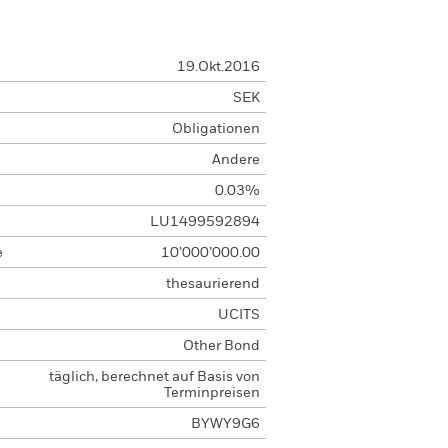
19.Okt.2016
SEK
Obligationen
Andere
0.03%
LU1499592894
e
10’000’000.00
thesaurierend
UCITS
Other Bond
täglich, berechnet auf Basis von
Terminpreisen
BYWY9G6