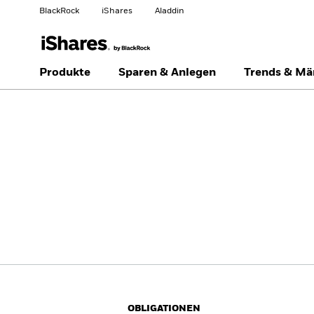
BlackRock
iShares
Aladdin
Land ändern
Anlegertyp wechseln
Produkte
Sparen & Anlegen
Trends & Mä
Americas Offshore
Australia
Privatanleger
China Offshore - 中国
Colombia
境外
Finland
France
Luxembourg
Magyarország
Portugal
Schweiz
United Kingdom
United States
OBLIGATIONEN