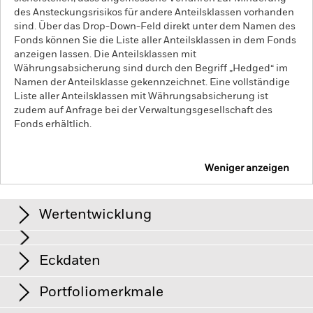
des Ansteckungsrisikos für andere Anteilsklassen vorhanden
sind. Über das Drop-Down-Feld direkt unter dem Namen des
Fonds können Sie die Liste aller Anteilsklassen in dem Fonds
anzeigen lassen. Die Anteilsklassen mit
Währungsabsicherung sind durch den Begriff „Hedged“ im
Namen der Anteilsklasse gekennzeichnet. Eine vollständige
Liste aller Anteilsklassen mit Währungsabsicherung ist
zudem auf Anfrage bei der Verwaltungsgesellschaft des
Fonds erhältlich.
Weniger anzeigen
iShares S&P 500 CHF Hedged UCITS ETF (Acc)
Wertentwicklung
Grafik
Eckdaten
Der Wert von Aktien und aktienähnlichen Papieren kann
durch die täglichen Kursbewegungen an den Börsen
beeinflusst werden. Weitere Einflussfaktoren sind
View full chart
Portfoliomerkmale
Meldungen aus Politik und Wirtschaft sowie
Fondsvermögen
CHF 1’052’533’202
Unternehmensergebnisse und wichtige