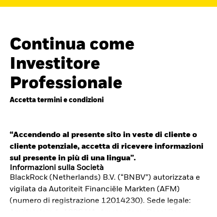
Continua come
Investitore
Professionale
Accetta termini e condizioni
“Accendendo al presente sito in veste di cliente o
cliente potenziale, accetta di ricevere informazioni
Cerca i fondi
sul presente in più di una lingua”.
iShares
Informazioni sulla Società
BlackRock (Netherlands) B.V. (“BNBV”) autorizzata e
Trova un ETF iShares o un
vigilata da Autoriteit Financiële Markten (AFM)
fondo indicizzato che ti aiuti a
(numero di registrazione 12014230). Sede legale:
Amstelplein 1, 1096 HA, Amsterdam, Paesi Bassi.
raggiungere i tuoi obiettivi di