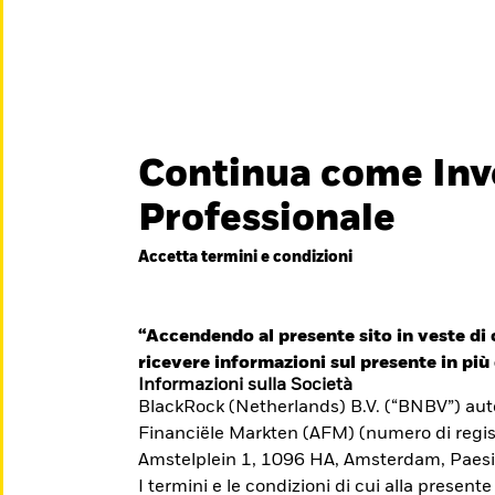
titore
iamo
Continua come Inv
België
Brazil
Can
Professionale
Investitori privati
Denmark
Deutschland
Duba
Accetta termini e condizioni
essionisti è
Hong Kong - 香港
Italia
Jap
e il suo
México
“Accendendo al presente sito in veste di c
Nederland
Nor
iti formativi per il
ricevere informazioni sul presente in più 
Singapore
South Africa
Swe
Informazioni sulla Società
BlackRock (Netherlands) B.V. (“BNBV”) autor
Õsterreich
Location not listed
Financiële Markten (AFM) (numero di regis
Amstelplein 1, 1096 HA, Amsterdam, Paesi
I termini e le condizioni di cui alla presente