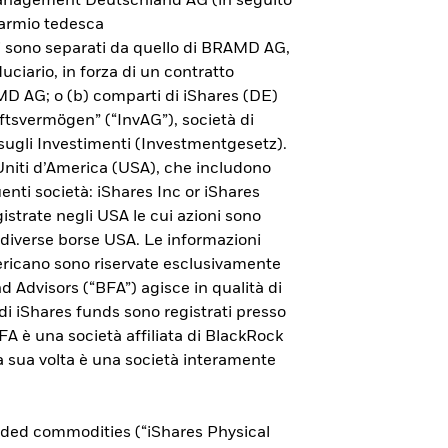
 Management Deutschland AG (in seguito
parmio tedesca
ni sono separati da quello di BRAMD AG,
uciario, in forza di un contratto
AMD AG; o (b) comparti di iShares (DE)
ftsvermögen” (“InvAG”), società di
sugli Investimenti (Investmentgesetz).
 Uniti d’America (USA), che includono
guenti società: iShares Inc or iShares
istrate negli USA le cui azioni sono
 diverse borse USA. Le informazioni
americano sono riservate esclusivamente
nd Advisors (“BFA”) agisce in qualità di
ndi iShares funds sono registrati presso
Esplora l'ETP Bitcoin di
 è una società affiliata di BlackRock
 a sua volta è una società interamente
iShares
Per saperne di più sull'investimento in bitcoin
aded commodities (“iShares Physical