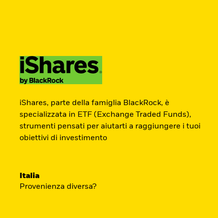
BlackRock
iShares
Aladdin
Newsletter
Cambia paese
Modifica tipologia inves
Prodotti
Tematiche
Didattica
Chi S
Americas Offshore
Australia
ETF Academy
Investitori professionali
China Offshore - 中
Colombia
iShares, parte della famiglia BlackRock, è
国境外
specializzata in ETF (Exchange Traded Funds),
strumenti pensati per aiutarti a raggiungere i tuoi
L’ETF Academy di iShares dedicata ai Prof
Finland
France
obiettivi di investimento
sviluppata in partnership con EFPA Italia 
Luxembourg
Magyarország
completamento dà diritto a due ore di cred
Portugal
Schweiz
mantenimento delle certificazioni EFPA.
Italia
United Kingdom
United States
Provenienza diversa?
Accedi