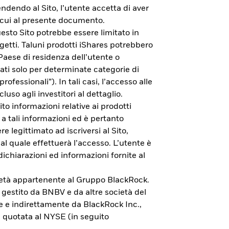
endendo al Sito, l’utente accetta di aver
di cui al presente documento.
esto Sito potrebbe essere limitato in
getti. Taluni prodotti iShares potrebbero
 Paese di residenza dell’utente o
zati solo per determinate categorie di
rofessionali”). In tali casi, l’accesso alle
cluso agli investitori al dettaglio.
to informazioni relative ai prodotti
 a tali informazioni ed è pertanto
e legittimato ad iscriversi al Sito,
al quale effettuerà l’accesso. L’utente è
dichiarazioni ed informazioni fornite al
cietà appartenente al Gruppo BlackRock.
vestimento.
è gestito da BNBV e da altre società del
e e indirettamente da BlackRock Inc.,
 quotata al NYSE (in seguito