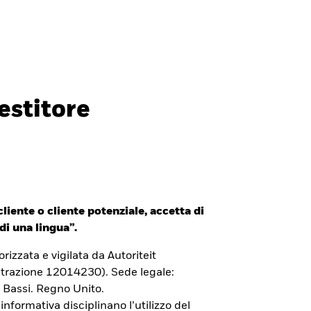
Investitori professionali
Italia
CHIUDI
CHIUDI
Cerca
estitore
ada
Chile
i (IFC)
España
an - 日本
Korea - 한국
liente o cliente potenziale, accetta di
way
Polska
di una lingua”.
den
Taiwan - 台灣
izzata e vigilata da Autoriteit
trazione 12014230). Sede legale:
 Bassi. Regno Unito.
 informativa disciplinano l’utilizzo del