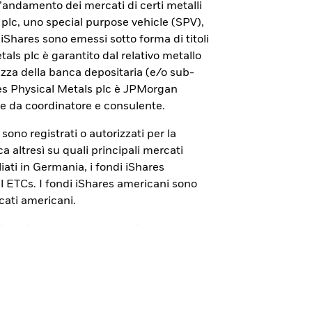
con iShares Bitcoin ETP.
ll’andamento dei mercati di certi metalli
 plc, uno special purpose vehicle (SPV),
 di iShares sono emessi sotto forma di titoli
tals plc è garantito dal relativo metallo
rezza della banca depositaria (e/o sub-
res Physical Metals plc è JPMorgan
e da coordinatore e consulente.
s sono registrati o autorizzati per la
 altresì su quali principali mercati
iati in Germania, i fondi iShares
cal ETCs. I fondi iShares americani sono
cati americani.
liana (
www.borsaitaliana.it
) sono
ionali. La pubblicazione del documento di
alcun giudizio della Consob
 I Prospetti, i Documenti con le
ID”), i Documenti di quotazione sono