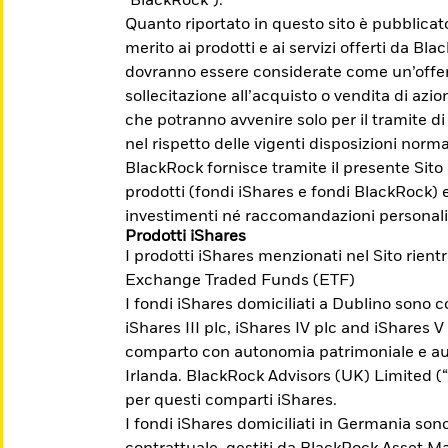
"BlackRock").
Quanto riportato in questo sito è pubblica
merito ai prodotti e ai servizi offerti da Bl
dovranno essere considerate come un’offert
sollecitazione all’acquisto o vendita di azion
che potranno avvenire solo per il tramite di
nel rispetto delle vigenti disposizioni norma
egli investimenti possono aumentare o diminuire 
BlackRock fornisce tramite il presente Sito
. Prima dell'adesione leggere il Prospetto, il P
prodotti (fondi iShares e fondi BlackRock) 
su Borsa Italiana www.borsaitaliana.it.
investimenti né raccomandazioni personali
Prodotti iShares
I prodotti iShares menzionati nel Sito rient
Exchange Traded Funds (ETF)
I fondi iShares domiciliati a Dublino sono co
i a raggiungere
iShares III plc, iShares IV plc and iShares V
comparto con autonomia patrimoniale e aut
Irlanda. BlackRock Advisors (UK) Limited 
per questi comparti iShares.
nti la possibilità di investire per temi,
I fondi iShares domiciliati in Germania sono