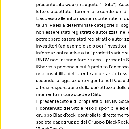
presente sito web (in seguito “il Sito”). Acc
letto e accettato i termini e le condizioni 
L’accesso alle informazioni contenute in qu
taluni Paesi a determinate categorie di sog
non essere stati registrati o autorizzati nel
potrebbero essere stati registrati o autoriz
investitori (ad esempio solo per “investitori p
informazioni relative a tali prodotti sarà pre
BNBV non intende fornire con il presente Si
iShares a persone a cui è proibito l’accesso
responsabilità dell’utente accertarsi di esser
 iShares
secondo la legislazione vigente nel Paese d
altresì responsabile della correttezza delle 
momento in cui accede al Sito.
Il presente Sito è di proprietà di BNBV So
che ti aiuti a raggiungere i tuoi obiettivi di in
Il contenuto del Sito è reso disponibile ed 
gruppo BlackRock, controllate direttament
società capogruppo del Gruppo BlackRock,