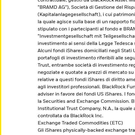
contrattuale, gestiti da BlackRock Asset
“BRAMD AG”), Società di Gestione del Ris
(Kapitalanlagegesellschaft), i cui patrimo
la quale agisce sulla base di un rapporto fid
stipulato con i partecipanti al fondo e BR
“Investmentgesellschaft mit Teilgesellscha
investimento ai sensi della Legge Tedesca 
Alcuni fondi iShares domiciliati negli Stati
portafogli di investimento riferibili alle se
Trust, entrambe società di investimento reg
negoziate e quotate a prezzi di mercato su
relative a questi fondi iShares di diritto 
agli investitori professionali. BlackRock Fu
adviser in favore dei fondi US iShares. I fo
Scopri gli Active ETF
la Securities and Exchange Commission. BFA
Institutional Trust Company, N.A., la quale
controllata da BlackRock Inc.
Accedi a una gestione esperta del portafoglio
Exchange Traded Commodities (ETC)
che cerca di sovraperformare il mercato, di
Gli iShares physically-backed exchange tr
ottenere un risultato specifico o di fornire