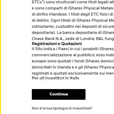
ETCs”) sono strutturati come titoli legati a
accesso a mercati difficilmente indicizzabili.
e sono comparti di iShares Physical Metals
di diritto Irlandese. I titoli degli ETC fisici
di debito. Ogni titolo di iShares Physical Me
sottostante, custodito nei depositi di sicu
me: Investire con l'obiettivo di
depositaria). La banca depositaria di iSha
lla transizione verso un'economia a basse
Chase Bank N.A., sede di Londra; BAL fung
Registrazioni e Quotazioni
Il Sito indica i Paesi in cui i prodotti iShare
i e sulle modalità di presentazione dei
commercializzazione al pubblico; esso indica
m/it/investitori-
europei sono quotati i fondi iShares domicil
stione-reclami-sito-end-investor-
domiciliati in Irlanda e e gli iShares Physi
registrati e quotati esclusivamente sui mer
Per gli Investitori in Italia
I fondi che non sono quotati sulla Borsa Ita
riservati esclusivamente ai clienti profess
Continua
quotazione relativo agli ETF non comporta 
sull’opportunità dell’investimento proposto.
informazioni chiave per gli investitori (“KI
Non è la tua tipologia di investitore?