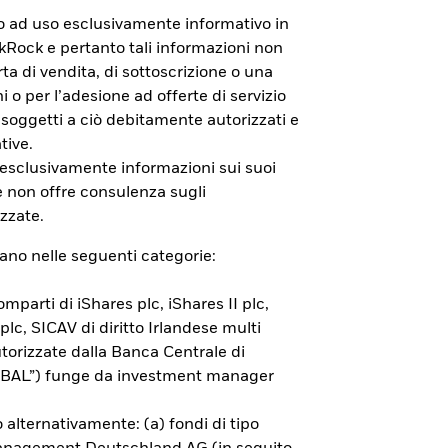
to ad uso esclusivamente informativo in
ackRock e pertanto tali informazioni non
a di vendita, di sottoscrizione o una
i o per l’adesione ad offerte di servizio
 soggetti a ciò debitamente autorizzati e
tive.
e non sono garantiti. L’investitore
 esclusivamente informazioni sui suoi
RIIPS KID ed il Documento di
e non offre consulenza sugli
zzate.
rano nelle seguenti categorie:
mparti di iShares plc, iShares II plc,
 plc, SICAV di diritto Irlandese multi
orizzate dalla Banca Centrale di
(“BAL”) funge da investment manager
 alternativamente: (a) fondi di tipo