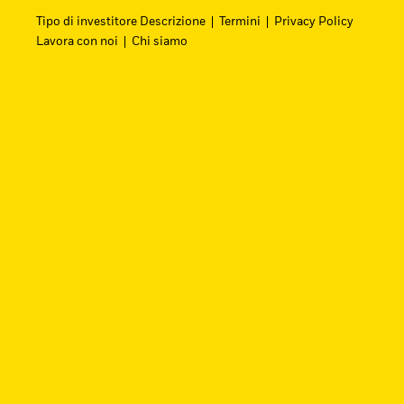
Tipo di investitore Descrizione
Termini
Privacy Policy
Lavora con noi
Chi siamo
Cerca i fondi
Trova un ETF iShares o un fondo indicizzato 