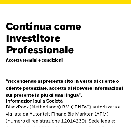
Continua come
Investitore
Professionale
Accetta termini e condizioni
“Accendendo al presente sito in veste di cliente o
cliente potenziale, accetta di ricevere informazioni
Cerca i fondi
sul presente in più di una lingua”.
iShares
Informazioni sulla Società
BlackRock (Netherlands) B.V. (“BNBV”) autorizzata e
Trova un ETF iShares o un
vigilata da Autoriteit Financiële Markten (AFM)
fondo indicizzato che ti aiuti a
(numero di registrazione 12014230). Sede legale:
Amstelplein 1, 1096 HA, Amsterdam, Paesi Bassi.
raggiungere i tuoi obiettivi di