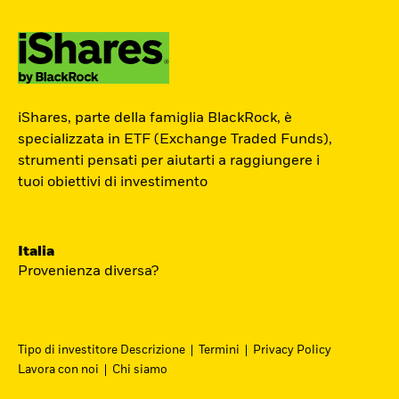
ETF Academy
iShares, parte della famiglia BlackRock, è
L’ETF Academy di iShares dedicata ai
specializzata in ETF (Exchange Traded Funds),
strumenti pensati per aiutarti a raggiungere i
Professionisti è sviluppata in
tuoi obiettivi di investimento
partnership con EFPA Italia e il suo
completamento dà diritto a due ore di
crediti formativi per il mantenimento
Italia
delle certificazioni EFPA.
Provenienza diversa?
Accedi
Tipo di investitore Descrizione
Termini
Privacy Policy
Lavora con noi
Chi siamo