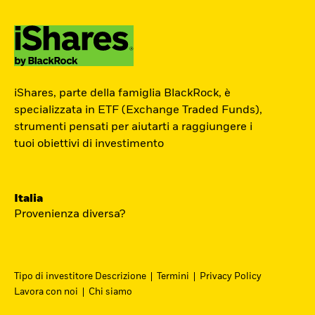
ETF Academy
iShares, parte della famiglia BlackRock, è
L’ETF Academy di iShares dedicata ai
specializzata in ETF (Exchange Traded Funds),
strumenti pensati per aiutarti a raggiungere i
Professionisti è sviluppata in
tuoi obiettivi di investimento
partnership con EFPA Italia e il suo
completamento dà diritto a due ore di
crediti formativi per il mantenimento
Italia
delle certificazioni EFPA.
Provenienza diversa?
Accedi
Tipo di investitore Descrizione
Termini
Privacy Policy
Lavora con noi
Chi siamo