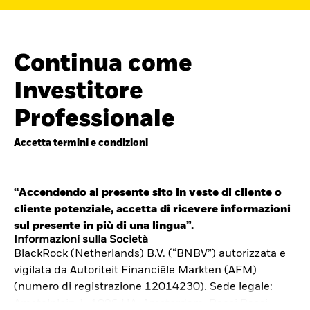
Continua come
Investitore
Professionale
Accetta termini e condizioni
“Accendendo al presente sito in veste di cliente o
cliente potenziale, accetta di ricevere informazioni
Cerca i fondi
sul presente in più di una lingua”.
iShares
Informazioni sulla Società
BlackRock (Netherlands) B.V. (“BNBV”) autorizzata e
Trova un ETF iShares o un
vigilata da Autoriteit Financiële Markten (AFM)
fondo indicizzato che ti aiuti a
(numero di registrazione 12014230). Sede legale:
Amstelplein 1, 1096 HA, Amsterdam, Paesi Bassi.
raggiungere i tuoi obiettivi di