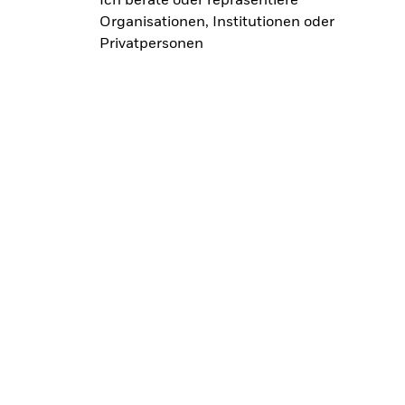
Ich berate oder repräsentiere
Organisationen, Institutionen oder
Privatpersonen
Der ETF-Sparplanrecher
Mit unserem ETF-Sparplanrechner können Sie
schnell und einfach berechnen, wie Sie Ihre
finanziellen Ziele erreichen könnten.
Jetzt berechnen