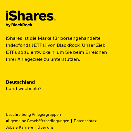
Der iShares Space ETF ist startklar.
iShares ist die Marke für börsengehandelte
Indexfonds (ETFs) von BlackRock. Unser Ziel:
Zugang zu Unternehmen aus den Bereichen
ETFs so zu entwickeln, um Sie beim Erreichen
Satellitentechnologie, Kommunikation und
Ihrer Anlageziele zu unterstützen.
Raumfahrtinnovation über einen einzigen
diversifizierten ETF.
Deutschland
Zum ETF
Land wechseln?
Beschreibung Anlegergruppen
iShares Fondsfinder
Allgemeine Geschäftsbedingungen
Datenschutz
Jobs & Karriere
Über uns