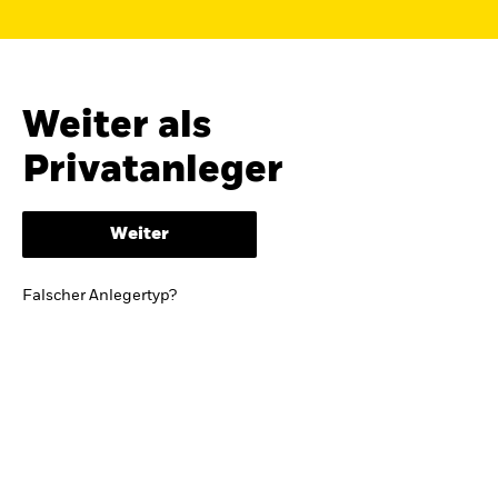
Finden Sie einen iShares ETF oder
Indexfonds, der zu Ihren Zielen passt.
FONDSNAME, WKN ODER ISIN
Weiter als
Privatanleger
ODER
NACH KATEGORIE
Weiter
z.B. Märkte und Regionen
Falscher Anlegertyp?
Kapitalanlagerisiko.
Eine Finanzanlage ist
mit Risiken verbunden. Der Wert einer
Anlage sowie das hieraus bezogene
Einkommen können Schwankungen
unterliegen und sind nicht garantiert. Es
kann sein, dass der Anleger nicht die
gesamte Summe zurückerhält.