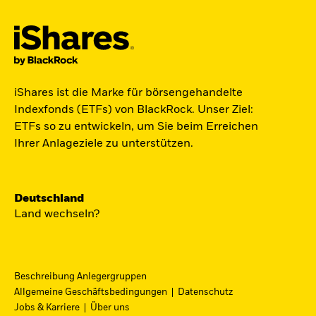
Der iShares Space ETF ist startklar.
iShares ist die Marke für börsengehandelte
Indexfonds (ETFs) von BlackRock. Unser Ziel:
Zugang zu Unternehmen aus den Bereichen
ETFs so zu entwickeln, um Sie beim Erreichen
Satellitentechnologie, Kommunikation und
Ihrer Anlageziele zu unterstützen.
Raumfahrtinnovation über einen einzigen
diversifizierten ETF.
Deutschland
Zum ETF
Land wechseln?
Beschreibung Anlegergruppen
iShares Fondsfinder
Allgemeine Geschäftsbedingungen
Datenschutz
Jobs & Karriere
Über uns