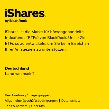
Der iShares Space ETF ist startklar.
iShares ist die Marke für börsengehandelte
Indexfonds (ETFs) von BlackRock. Unser Ziel:
Zugang zu Unternehmen aus den Bereichen
ETFs so zu entwickeln, um Sie beim Erreichen
Satellitentechnologie, Kommunikation und
Ihrer Anlageziele zu unterstützen.
Raumfahrtinnovation über einen einzigen
diversifizierten ETF.
Deutschland
Zum ETF
Land wechseln?
Beschreibung Anlegergruppen
iShares Fondsfinder
Allgemeine Geschäftsbedingungen
Datenschutz
Jobs & Karriere
Über uns