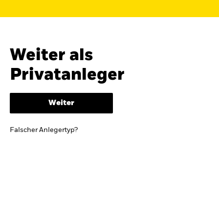
Finden Sie einen iShares ETF oder
Indexfonds, der zu Ihren Zielen passt.
FONDSNAME, WKN ODER ISIN
Weiter als
Privatanleger
ODER
NACH KATEGORIE
Weiter
z.B. Märkte und Regionen
Falscher Anlegertyp?
Kapitalanlagerisiko.
Eine Finanzanlage ist
mit Risiken verbunden. Der Wert einer
Anlage sowie das hieraus bezogene
Einkommen können Schwankungen
unterliegen und sind nicht garantiert. Es
kann sein, dass der Anleger nicht die
gesamte Summe zurückerhält.