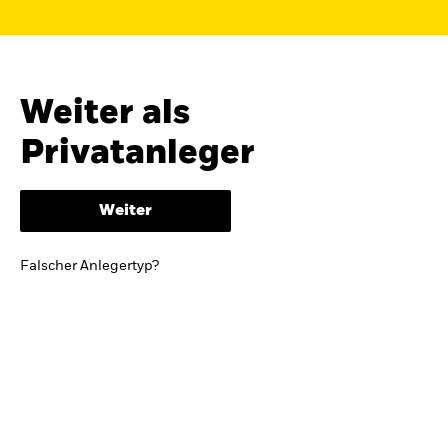
Finden Sie einen iShares ETF oder
Indexfonds, der zu Ihren Zielen passt.
FONDSNAME, WKN ODER ISIN
Weiter als
Privatanleger
ODER
NACH KATEGORIE
Weiter
z.B. Märkte und Regionen
Falscher Anlegertyp?
Kapitalanlagerisiko.
Eine Finanzanlage ist
mit Risiken verbunden. Der Wert einer
Anlage sowie das hieraus bezogene
Einkommen können Schwankungen
unterliegen und sind nicht garantiert. Es
kann sein, dass der Anleger nicht die
gesamte Summe zurückerhält.