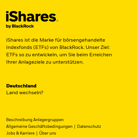
Der iShares Space ETF ist startklar.
iShares ist die Marke für börsengehandelte
Indexfonds (ETFs) von BlackRock. Unser Ziel:
Zugang zu Unternehmen aus den Bereichen
ETFs so zu entwickeln, um Sie beim Erreichen
Satellitentechnologie, Kommunikation und
Ihrer Anlageziele zu unterstützen.
Raumfahrtinnovation über einen einzigen
diversifizierten ETF.
Deutschland
Zum ETF
Land wechseln?
Beschreibung Anlegergruppen
iShares Fondsfinder
Allgemeine Geschäftsbedingungen
Datenschutz
Jobs & Karriere
Über uns