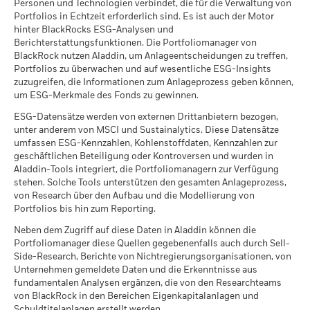
Aufgrund von Währungsschwankungen kann Ihre Rendite
MSCI ESG Qualitätswert –
Personen und Technologien verbindet, die für die Verwaltung von
100,00
für die Geschäftsentwicklung, die für den Fonds zur
ein Entleiher vor der Rückgabe der Werpapiere ausfällt und
werden für Unternehmen berechnet und berichtet, die mehr
Peer Perzentil
höher oder geringer ausfallen, falls Sie in einer anderen
Portfolios in Echtzeit erforderlich sind. Es ist auch der Motor
Verfügung gestellt werden, Informationen (auf Look-
auf Grund von Marktbewegungen der Wert der Sicherheiten
als 5 % ihres Einkommens aus Kraftwerkskohle oder
Sustainability related disclosure - ISWMTSTTL
Per 17.Juli2026
hinter BlackRocks ESG-Analysen und
Währung als derjenigen investieren, in der die
Through-Basis) über diesen zugrunde liegenden Fonds
fällt und / oder der Wert der verliehenen Wertpapiere
Ölsanden erzielen, so wie von MSCI ESG Research definiert.
(en)
Berichterstattungsfunktionen. Die Portfoliomanager von
Wertentwicklung in der Vergangenheit berechnet wurde.
enthalten, soweit diese verfügbar sind.
Fonds in Peer Group
145
ansteigt.
Für das Engagement in Unternehmen, die Einkommen aus
BlackRock nutzen Aladdin, um Anlageentscheidungen zu treffen,
Quelle:
Blackrock.
Per 17.Juli2026
Kraftwerkskohle oder Ölsanden generieren (mit einer
Portfolios zu überwachen und auf wesentliche ESG-Insights
Einkommensschwelle von 0 %), gilt gemäß Definition von
zuzugreifen, die Informationen zum Anlageprozess geben können,
MSCI-Daten zur gewichteten
95,90
Sustainability related disclosure - ISWMTSTTL
MSCI ESG Research Folgendes: Kraftwerkskohle 10,45% und
um ESG-Merkmale des Fonds zu gewinnen.
durchschnittlichen
(de)
Kohlenstoffintensität in
Ölsande 0,00%.
ESG-Datensätze werden von externen Drittanbietern bezogen,
Prozent
unter anderem von MSCI und Sustainalytics. Diese Datensätze
Per 17.Juli2026
Kennzahlen zu geschäftlichen Beteiligungen werden von
umfassen ESG-Kennzahlen, Kohlenstoffdaten, Kennzahlen zur
BlackRock unter Verwendung von MSCI ESG Research-Daten
MSCI-Daten zum impliziten
95,90
geschäftlichen Beteiligung oder Kontroversen und wurden in
Alle Dokumente
berechnet, die Profile für jede spezifische geschäftliche
Temperaturanstieg in Prozent
Aladdin-Tools integriert, die Portfoliomanagern zur Verfügung
Beteiligung eines Unternehmens bereitstellt. BlackRock setzt
stehen. Solche Tools unterstützen den gesamten Anlageprozess,
Per 17.Juli2026
diese Daten wirksam ein, um sich einen Gesamtüberblick
von Research über den Aufbau und die Modellierung von
über alle Bestände zu verschaffen und überträgt sie in das
Portfolios bis hin zum Reporting.
Marktrisiko, dem der Wert eines Fonds gegenüber den oben
Neben dem Zugriff auf diese Daten in Aladdin können die
aufgeführten geschäftlichen Beteiligungsbereichen
Portfoliomanager diese Quellen gegebenenfalls auch durch Sell-
Was ist die MSCI-Kennzahl implizierter
ausgesetzt ist.
Side-Research, Berichte von Nichtregierungsorganisationen, von
Temperaturanstieg (ITR)? Erfahren Sie mehr über
Unternehmen gemeldete Daten und die Erkenntnisse aus
diese zukunftsorientierte, klimabezogene
Mehr anzeigen
Kennzahlen zu geschäftlichen Beteiligungen werden nur
fundamentalen Analysen ergänzen, die von den Researchteams
Kennzahl, wie sie berechnet wird und welche
aufgestellt, um Unternehmen zu identifizieren, zu denen
von BlackRock in den Bereichen Eigenkapitalanlagen und
Annahmen und Einschränkungen bezüglich ihrer
MSCI eine Research durchgeführt hat und zu dem Ergebnis
Schuldtitelanlagen erstellt werden.