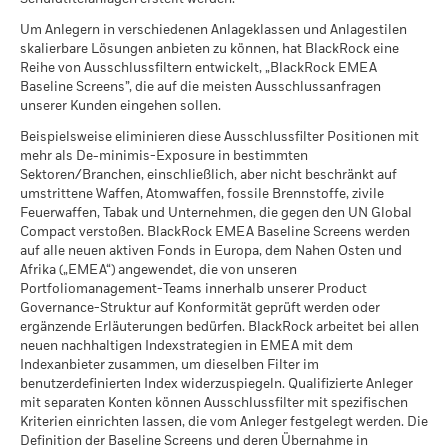
Sämtliche Daten stammen aus den ESG-Fondsbewertungen
Aussagekraft gelten.
gekommen ist, dass dieses Unternehmen Beteiligungen in
von MSCI per 17.Juli2026 auf Grundlage der Bestände per
Um Anlegern in verschiedenen Anlageklassen und Anlagestilen
den untersuchten Bereichen haben. Somit kann es sein, dass
Der Klimawandel ist eine der größten
31.Mai2026. Daher können die Nachhaltigkeitsmerkmale
skalierbare Lösungen anbieten zu können, hat BlackRock eine
es noch weitere Beteiligungen in diesen untersuchten
Herausforderungen in der Geschichte der
eines Fonds gegebenenfalls von den ESG-
Reihe von Ausschlussfiltern entwickelt, „BlackRock EMEA
Bereichen gibt, die von MSCI jedoch nicht im Bericht erfasst
Menschheit und bringt auch für Anleger tiefgreifende
Baseline Screens”, die auf die meisten Ausschlussanfragen
Fondsbewertungen von MSCI abweichen.
werden. Diese Daten dienen nicht als eine umfassende Liste
unserer Kunden eingehen sollen.
Auswirkungen mit sich. Um dem Klimawandel
aller Unternehmen ohne Beteiligung. Kennzahlen zu
Um in die ESG-Fondsbewertung von MSCI aufgenommen zu
entgegenzuwirken, haben viele der wichtigsten
Beispielsweise eliminieren diese Ausschlussfilter Positionen mit
geschäftlichen Beteiligungen werden nur angezeigt, wenn
werden, müssen 65 % (bzw. 50 % für Anleihe- und
Länder der Welt das Pariser Klimaabkommen
mehr als De-minimis-Exposure in bestimmten
mindestens 1 % der gewichteten Bruttoanteile des Fonds
Geldmarktfonds) sämtlicher Wertpapierbestände des Fonds
unterzeichnet. Als zentrales Ziel dieses Abkommens
Sektoren/Branchen, einschließlich, aber nicht beschränkt auf
Wertpapiere enthalten, die unter die MSCI ESG Research
aus Wertpapieren mit ESG-Abdeckung durch MSCI ESG
soll die Erderwärmung auf deutlich unter 2° Celsius
umstrittene Waffen, Atomwaffen, fossile Brennstoffe, zivile
fallen.
Research abgedeckt sein (bestimmte Barmittelpositionen
gegenüber dem vorindustriellen Niveau und
Feuerwaffen, Tabak und Unternehmen, die gegen den UN Global
und andere Vermögenswerte ohne Bedeutung für die ESG-
Compact verstoßen. BlackRock EMEA Baseline Screens werden
idealerweise auf 1,5° Celsius begrenzt werden, um
Analyse von MSCI werden im Vorfeld von der Ermittlung der
auf alle neuen aktiven Fonds in Europa, dem Nahen Osten und
die schlimmsten Auswirkungen des Klimawandels zu
Gesamtbestände des Fonds ausgeschlossen; der absolute
Afrika („EMEA“) angewendet, die von unseren
verhindern.
Portfoliomanagement-Teams innerhalb unserer Product
Wert von Short-Positionen wird zwar berücksichtigt, gilt
Governance-Struktur auf Konformität geprüft werden oder
jedoch nicht als abgedeckt), das Beteiligungsdatum des
Was ist die ITR-Kennzahl?
ergänzende Erläuterungen bedürfen. BlackRock arbeitet bei allen
Fonds muss weniger als ein Jahr alt sein und der Fonds muss
neuen nachhaltigen Indexstrategien in EMEA mit dem
über mindestens zehn Wertpapiere verfügen.
Die ITR-Kennzahl wird verwendet, um für ein
Indexanbieter zusammen, um dieselben Filter im
Unternehmen oder ein Portfolio einen Hinweis auf die
benutzerdefinierten Index widerzuspiegeln. Qualifizierte Anleger
Ausrichtung auf das Temperaturziel des Pariser
mit separaten Konten können Ausschlussfilter mit spezifischen
Abkommens zu geben. ITR verwendet quelloffene
Kriterien einrichten lassen, die vom Anleger festgelegt werden. Die
1,55° C-Dekarbonisierungspfade, die vom Network of
Definition der Baseline Screens und deren Übernahme in