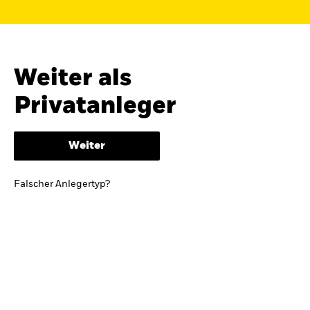
Finden Sie einen iShares ETF oder
Indexfonds, der zu Ihren Zielen passt.
FONDSNAME, WKN ODER ISIN
Weiter als
Privatanleger
ODER
NACH KATEGORIE
Weiter
z.B. Märkte und Regionen
Falscher Anlegertyp?
Kapitalanlagerisiko.
Eine Finanzanlage ist
mit Risiken verbunden. Der Wert einer
Anlage sowie das hieraus bezogene
Einkommen können Schwankungen
unterliegen und sind nicht garantiert. Es
kann sein, dass der Anleger nicht die
gesamte Summe zurückerhält.