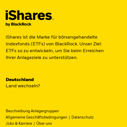
Der iShares Space ETF ist startklar.
iShares ist die Marke für börsengehandelte
Indexfonds (ETFs) von BlackRock. Unser Ziel:
Zugang zu Unternehmen aus den Bereichen
ETFs so zu entwickeln, um Sie beim Erreichen
Satellitentechnologie, Kommunikation und
Ihrer Anlageziele zu unterstützen.
Raumfahrtinnovation über einen einzigen
diversifizierten ETF.
Deutschland
Zum ETF
Land wechseln?
Beschreibung Anlegergruppen
iShares Fondsfinder
Allgemeine Geschäftsbedingungen
Datenschutz
Jobs & Karriere
Über uns