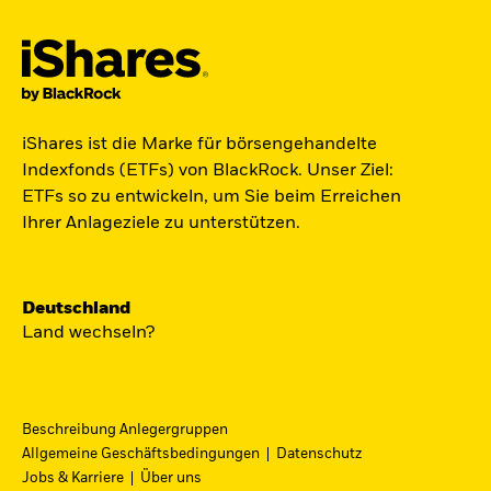
Der iShares Space ETF ist startklar.
iShares ist die Marke für börsengehandelte
Indexfonds (ETFs) von BlackRock. Unser Ziel:
Zugang zu Unternehmen aus den Bereichen
ETFs so zu entwickeln, um Sie beim Erreichen
Satellitentechnologie, Kommunikation und
Ihrer Anlageziele zu unterstützen.
Raumfahrtinnovation über einen einzigen
diversifizierten ETF.
Deutschland
Zum ETF
Land wechseln?
Beschreibung Anlegergruppen
iShares Fondsfinder
Allgemeine Geschäftsbedingungen
Datenschutz
Jobs & Karriere
Über uns