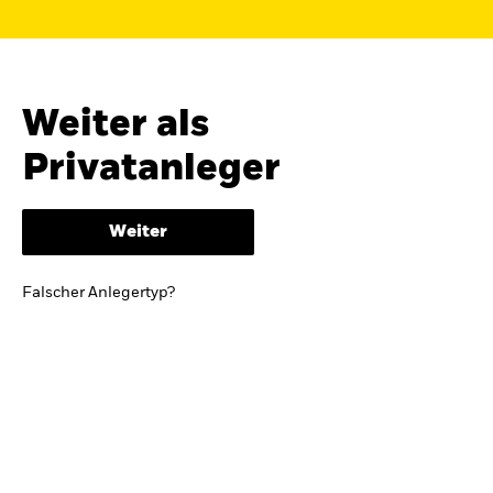
Finden Sie einen iShares ETF oder
Indexfonds, der zu Ihren Zielen passt.
FONDSNAME, WKN ODER ISIN
Weiter als
Privatanleger
ODER
NACH KATEGORIE
Weiter
z.B. Märkte und Regionen
Falscher Anlegertyp?
Kapitalanlagerisiko.
Eine Finanzanlage ist
mit Risiken verbunden. Der Wert einer
Anlage sowie das hieraus bezogene
Einkommen können Schwankungen
unterliegen und sind nicht garantiert. Es
kann sein, dass der Anleger nicht die
gesamte Summe zurückerhält.