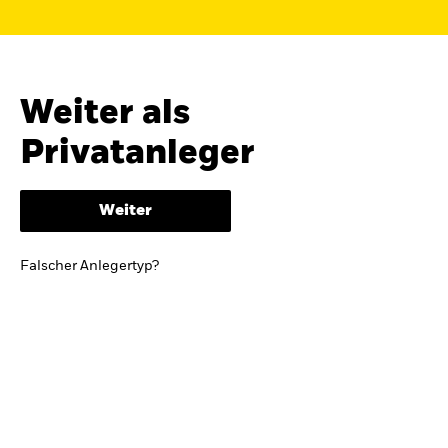
Finden Sie einen iShares ETF oder
Indexfonds, der zu Ihren Zielen passt.
FONDSNAME, WKN ODER ISIN
Weiter als
Privatanleger
ODER
NACH KATEGORIE
Weiter
z.B. Märkte und Regionen
Falscher Anlegertyp?
Kapitalanlagerisiko.
Eine Finanzanlage ist
mit Risiken verbunden. Der Wert einer
Anlage sowie das hieraus bezogene
Einkommen können Schwankungen
unterliegen und sind nicht garantiert. Es
kann sein, dass der Anleger nicht die
gesamte Summe zurückerhält.