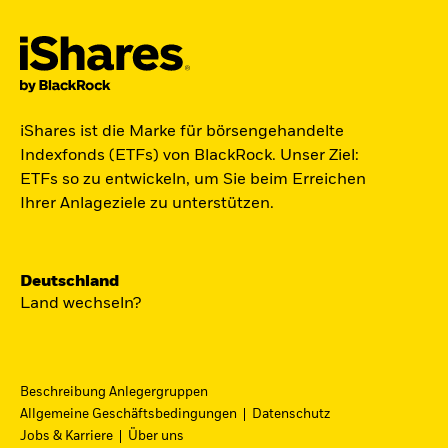
Der iShares Space ETF ist startklar.
iShares ist die Marke für börsengehandelte
Indexfonds (ETFs) von BlackRock. Unser Ziel:
Zugang zu Unternehmen aus den Bereichen
ETFs so zu entwickeln, um Sie beim Erreichen
Satellitentechnologie, Kommunikation und
Ihrer Anlageziele zu unterstützen.
Raumfahrtinnovation über einen einzigen
diversifizierten ETF.
Deutschland
Zum ETF
Land wechseln?
Beschreibung Anlegergruppen
iShares Fondsfinder
Allgemeine Geschäftsbedingungen
Datenschutz
Jobs & Karriere
Über uns