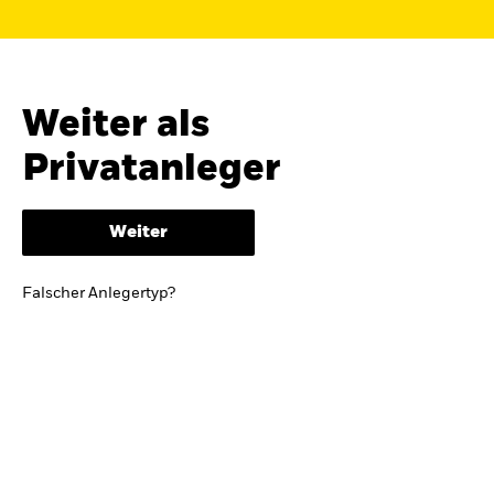
Finden Sie einen iShares ETF oder
Indexfonds, der zu Ihren Zielen passt.
FONDSNAME, WKN ODER ISIN
Weiter als
Privatanleger
ODER
NACH KATEGORIE
Weiter
z.B. Märkte und Regionen
Falscher Anlegertyp?
Kapitalanlagerisiko.
Eine Finanzanlage ist
mit Risiken verbunden. Der Wert einer
Anlage sowie das hieraus bezogene
Einkommen können Schwankungen
unterliegen und sind nicht garantiert. Es
kann sein, dass der Anleger nicht die
gesamte Summe zurückerhält.