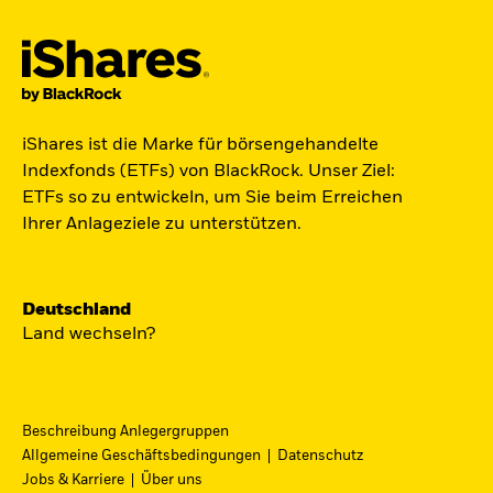
Der iShares Space ETF ist startklar.
iShares ist die Marke für börsengehandelte
Indexfonds (ETFs) von BlackRock. Unser Ziel:
Zugang zu Unternehmen aus den Bereichen
ETFs so zu entwickeln, um Sie beim Erreichen
Satellitentechnologie, Kommunikation und
Ihrer Anlageziele zu unterstützen.
Raumfahrtinnovation über einen einzigen
diversifizierten ETF.
Deutschland
Zum ETF
Land wechseln?
Beschreibung Anlegergruppen
iShares Fondsfinder
Allgemeine Geschäftsbedingungen
Datenschutz
Jobs & Karriere
Über uns