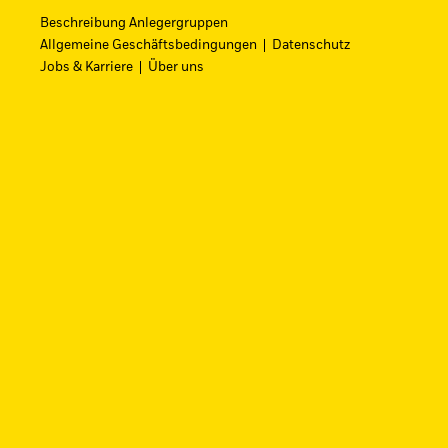
Raumfahrtinnovation über einen einzi
Beschreibung Anlegergruppen
Allgemeine Geschäftsbedingungen
Datenschutz
Zum ETF
Jobs & Karriere
Über uns
iShares Fondsfinder
Finden Sie einen iShares ETF oder Ind
FONDSNAME, WKN ODER ISIN