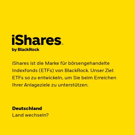
BlackRock
iShares
Aladdin
Land ändern
Anlegertyp wechseln
Produkte
Anlegen & Sparen
Trends & Mä
Germany
Netherlands
Privatanleger
iShares ist die Marke für börsengehandelte
Indexfonds (ETFs) von BlackRock. Unser Ziel:
Der iShares Space 
ETFs so zu entwickeln, um Sie beim Erreichen
Ihrer Anlageziele zu unterstützen.
startklar.
Deutschland
Land wechseln?
Zugang zu Unternehmen aus den Ber
Satellitentechnologie, Kommunikati